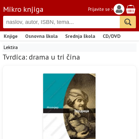
Mikro knjiga
Prijavite se >
Knjige
Osnovna škola
Srednja škola
CD/DVD
Lektira
Tvrdica: drama u tri čina