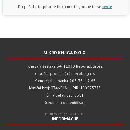
Da pošaljete pitanje ili komentar, prijavite se
ovde
.
MIKRO KNJIGA D.O.O.
Kneza Višeslava 34, 11030 Beograd, Srbija
e-pošta:
prodaja (at) mikroknjiga.rs
Komercijalna banka: 205-33117-65
Matični broj: 07465181 | PIB: 100575773
Šifra delatnosti: 5811
Dokumenti o identifikaciji
© Mikro knjiga 1984-2026
INFORMACIJE