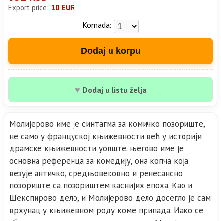
Export price:
10 EUR
Komada:
Dodaj u korpu
♥
Dodaj u listu želja
Молијерово име је синтагма за комичко позориште,
не само у француској књижевности већ у историји
драмске књижевности уопште. његово име је
основна референца за комедију, она копча која
везује античко, средњовековно и ренесансно
позориште са позориштем каснијих епоха. Као и
Шекспирово дело, и Молијерово дело досегло је сам
врхунац у књижевном роду коме припада. Иако се