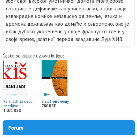
због свог високог уметничког домета Молијерово
позориште дефинише као универзално, а због своје
изванредне комике независно од земље, језика и
времена доживљава као домаће и савремено, оно је
ипак дубоко укорењено у своје француско тле и у
своје време, „златни“ период владавине Луја XИВ.
Često se kupuje uz ovu knjigu:
Rani jadi: za decu i
Еп о Гилгамешу
osetljive
780 RSD
1.071 RSD
Forum