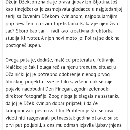
Džejn Džekson zna da je prava ljubav izmišljotina. Još
kao tinejdžerka je zasmejavala gledaoce u najgledanijoj
seriji sa čuvenim Džekom Kvinlanom, najpopularnijim
pop pevačem na svim top-listama. Kakav je njen život
sad? Skoro kao san – radi kao kreativna direktorka
studija Klirvoter. A njen novi moto je: Foliraj se dok ne
postigneš uspeh.
Ovoga puta je, doduše, malčice preterala u foliranju.
Malčice je čak i blaga reč za njenu trenutnu situaciju.
Očajnički joj je potrebno odobrenje njenog prvog
filmskog projekta i sve je bilo savršeno dok se nije
pojavio nadobudni Den Finegan, zgodni zelenooki
direktor fotografije. Zbog njega je slagala na sastanku
da joj je Džek Kvinlan dobar prijatelj i da će
komponovati pesmu za film. Problem je što se nisu
videli niti razgovarali petnaestak godina otkako su se
prvi put poljubili, a ona mu odmah izjavila ljubav (njena