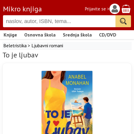
Mikro knjiga
Prijavite se >
Knjige
Osnovna škola
Srednja škola
CD/DVD
Beletristika
>
Ljubavni romani
To je ljubav