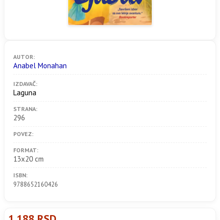
AUTOR:
Anabel Monahan
IZDAVAČ:
Laguna
STRANA:
296
POVEZ:
FORMAT:
13x20 cm
ISBN:
9788652160426
1.188 RSD