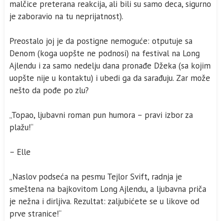
malčice preterana reakcija, ali bili su samo deca, sigurno
je zaboravio na tu neprijatnost).
Preostalo joj je da postigne nemoguće: otputuje sa
Denom (koga uopšte ne podnosi) na festival na Long
Ajlendu i za samo nedelju dana pronađe Džeka (sa kojim
uopšte nije u kontaktu) i ubedi ga da sarađuju. Zar može
nešto da pođe po zlu?
„Topao, ljubavni roman pun humora – pravi izbor za
plažu!“
– Elle
„Naslov podseća na pesmu Tejlor Svift, radnja je
smeštena na bajkovitom Long Ajlendu, a ljubavna priča
je nežna i dirljiva. Rezultat: zaljubićete se u likove od
prve stranice!“