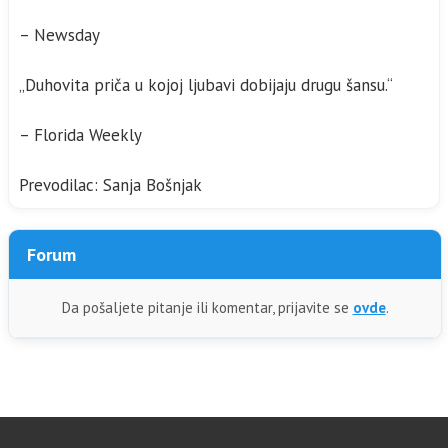
– Newsday
„Duhovita priča u kojoj ljubavi dobijaju drugu šansu.“
– Florida Weekly
Prevodilac: Sanja Bošnjak
Forum
Da pošaljete pitanje ili komentar, prijavite se
ovde
.