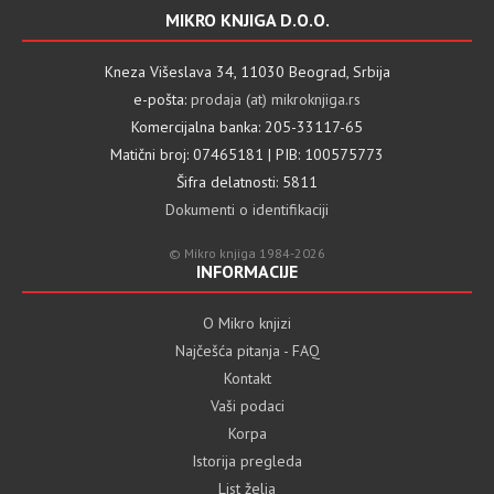
MIKRO KNJIGA D.O.O.
Kneza Višeslava 34, 11030 Beograd, Srbija
e-pošta:
prodaja (at) mikroknjiga.rs
Komercijalna banka: 205-33117-65
Matični broj: 07465181 | PIB: 100575773
Šifra delatnosti: 5811
Dokumenti o identifikaciji
© Mikro knjiga 1984-2026
INFORMACIJE
O Mikro knjizi
Najčešća pitanja - FAQ
Kontakt
Vaši podaci
Korpa
Istorija pregleda
List želja