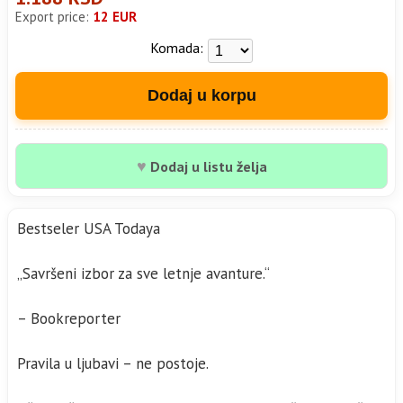
Export price:
12 EUR
Komada:
Dodaj u korpu
♥
Dodaj u listu želja
Bestseler USA Todaya
„Savršeni izbor za sve letnje avanture.“
– Bookreporter
Pravila u ljubavi – ne postoje.