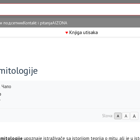
и подсетник
Kontakt i pitanja
AIZONA
♥
Knjiga utisaka
mitologije
 Чапо
o
7
A
Slova:
A
A
 mitologije
upoznaje istraživače sa istorijom teorija o mitu, ali je u is