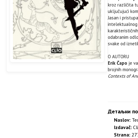
kroz različita 
uključujući komp
Jasan i pristup
intelektualnog 
karakteristični
odabranim odlo
svake od iznet
O AUTORU
Erik Čapo
je va
brojnih monograf
Contexts of An
Детаљни по
Naslov:
Teo
Izdavač:
Cl
Strana:
277