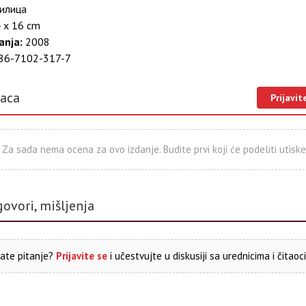
илица
 x 16 cm
anja:
2008
86-7102-317-7
laca
Prijavit
Za sada nema ocena za ovo izdanje. Budite prvi koji će podeliti utiske
govori, mišljenja
ate pitanje?
Prijavite se
i učestvujte u diskusiji sa urednicima i čitaoc