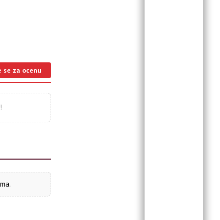
e se za ocenu
!
ima.