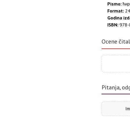
Pismo:
ћир
Format:
24
Godina izd
ISBN:
978-
Ocene čita
Pitanja, od
Im