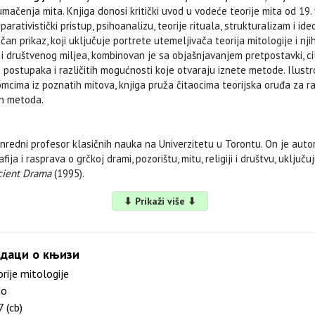
tumačenja mita. Knjiga donosi kritički uvod u vodeće teorije mita od 19.
arativistički pristup, psihoanalizu, teorije rituala, strukturalizam i ide
ačan prikaz, koji uključuje portrete utemeljivača teorija mitologije i n
i društvenog miljea, kombinovan je sa objašnjavanjem pretpostavki, cil
h postupaka i različitih mogućnosti koje otvaraju iznete metode. Ilust
mcima iz poznatih mitova, knjiga pruža čitaocima teorijska oruđa za 
ih metoda.
nredni profesor klasičnih nauka na Univerzitetu u Torontu. On je autor
ija i rasprava o grčkoj drami, pozorištu, mitu, religiji i društvu, uključuj
cient Drama
(1995).
⬇ Prikaži više ⬇
даци о књизи
rije mitologije
io
 (cb)