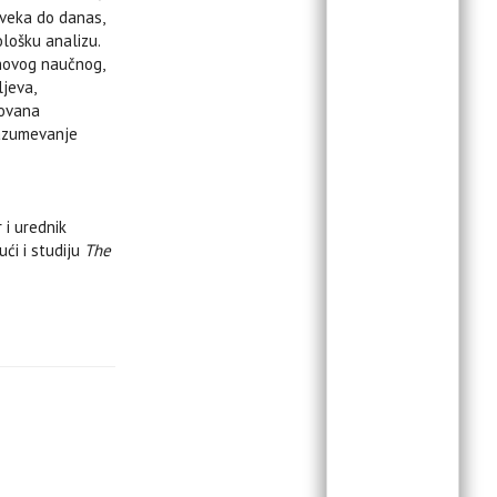
 veka do danas,
ološku analizu.
jihovog naučnog,
jeva,
rovana
razumevanje
 i urednik
ući i studiju
The