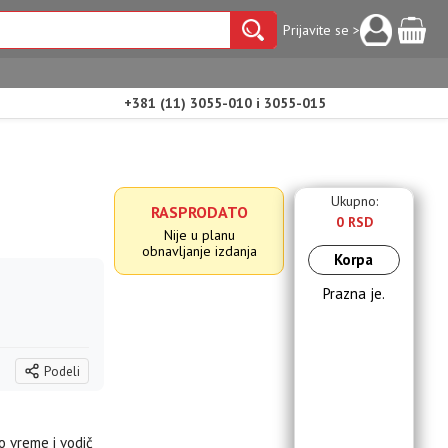
Prijavite se >
+381 (11) 3055-010 i 3055-015
Ukupno:
RASPRODATO
0 RSD
Nije u planu
obnavljanje izdanja
Korpa
Prazna je.
Podeli
to vreme i vodič