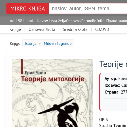
MIKRO KNJIGA
od 1984. god.
Novo
♥
Lista želja
Cenovnik
Forum
Rečnik
☦
Православн
Knjige
|
Osnovna škola
|
Srednja škola
|
CD/DVD
Knjige:
Istorija
Mitovi i legende
►
Teorije 
Аутор:
Ерик
Izdavač:
Cli
Страна:
27
OPIS
Studija
Teorije