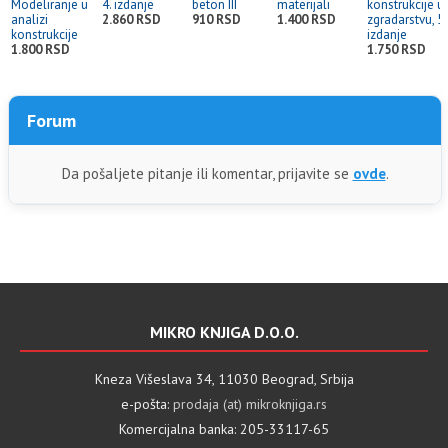
Modeliranje u
4. izdanje
beton III
materijali
konstrukcije u
analizi
2.860 RSD
910 RSD
1.400 RSD
zgradarstvu, 5.
konstrukcije
izdanje
1.800 RSD
1.750 RSD
Forum
Da pošaljete pitanje ili komentar, prijavite se
ovde
.
MIKRO KNJIGA D.O.O.
Kneza Višeslava 34, 11030 Beograd, Srbija
e-pošta:
prodaja (at) mikroknjiga.rs
Komercijalna banka: 205-33117-65