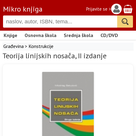
Mikro knjiga
Prijavite se >
Knjige
Osnovna škola
Srednja škola
CD/DVD
Građevina
>
Konstrukcije
Teorija linijskih nosača, II izdanje