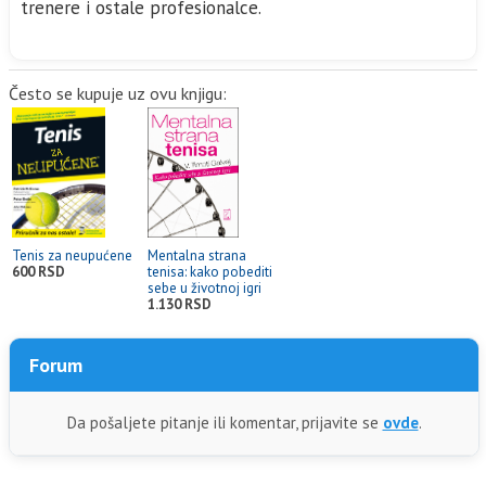
trenere i ostale profesionalce.
Često se kupuje uz ovu knjigu:
Tenis za neupućene
Mentalna strana
600 RSD
tenisa: kako pobediti
sebe u životnoj igri
1.130 RSD
Forum
Da pošaljete pitanje ili komentar, prijavite se
ovde
.