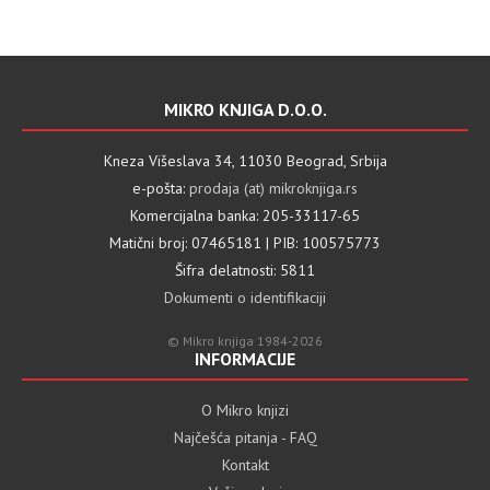
MIKRO KNJIGA D.O.O.
Kneza Višeslava 34, 11030 Beograd, Srbija
e-pošta:
prodaja (at) mikroknjiga.rs
Komercijalna banka: 205-33117-65
Matični broj: 07465181 | PIB: 100575773
Šifra delatnosti: 5811
Dokumenti o identifikaciji
© Mikro knjiga 1984-2026
INFORMACIJE
O Mikro knjizi
Najčešća pitanja - FAQ
Kontakt