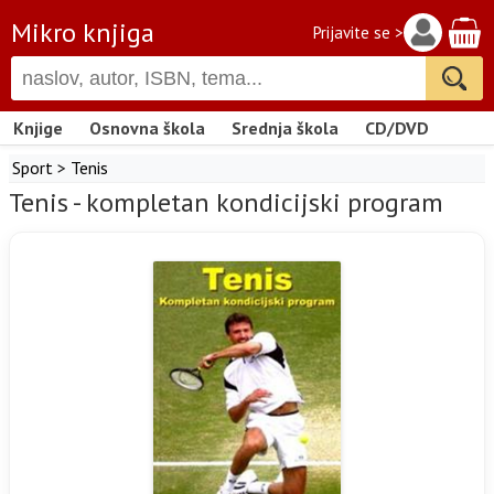
Mikro knjiga
Prijavite se >
Knjige
Osnovna škola
Srednja škola
CD/DVD
Sport
>
Tenis
Tenis - kompletan kondicijski program