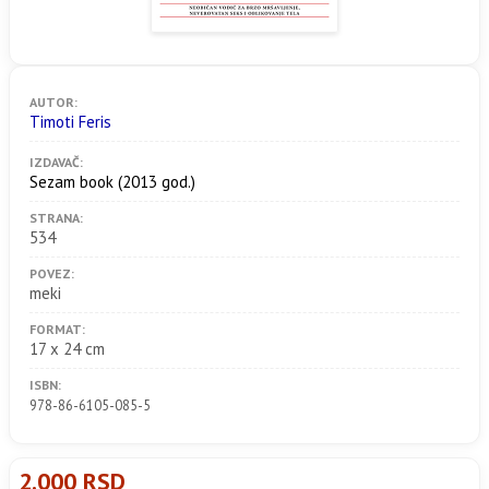
AUTOR:
Timoti Feris
IZDAVAČ:
Sezam book
(2013 god.)
STRANA:
534
POVEZ:
meki
FORMAT:
17 x 24 cm
ISBN:
978-86-6105-085-5
2.000 RSD