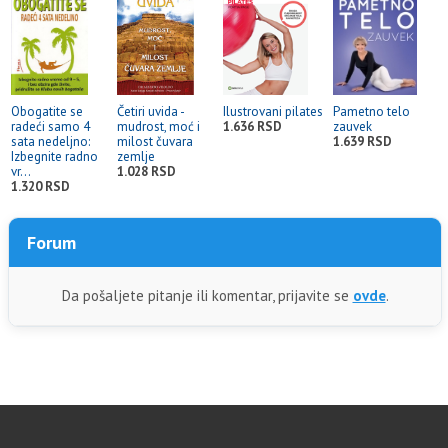
Obogatite se
Četiri uvida -
Ilustrovani pilates
Pametno telo
radeći samo 4
mudrost, moć i
1.636 RSD
zauvek
sata nedeljno:
milost čuvara
1.639 RSD
Izbegnite radno
zemlje
vr...
1.028 RSD
1.320 RSD
Forum
Da pošaljete pitanje ili komentar, prijavite se
ovde
.