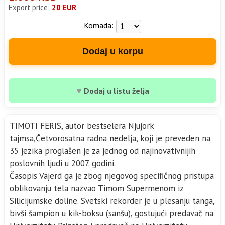
Export price:
20 EUR
Komada:
Dodaj u korpu
♥
Dodaj u listu želja
TIMOTI FERIS, autor bestselera Njujork
tajmsa,Četvorosatna radna nedelja, koji je preveden na
35 jezika proglašen je za jednog od najinovativnijih
poslovnih ljudi u 2007. godini.
Časopis Vajerd ga je zbog njegovog specifičnog pristupa
oblikovanju tela nazvao Timom Supermenom iz
Silicijumske doline. Svetski rekorder je u plesanju tanga,
bivši šampion u kik-boksu (sanšu), gostujući predavač na