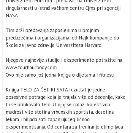
Univerzitetu Prinston i predavač na Univerzitetu
singularnosti u Istraživačkom centru Ejms pri agenciji
NASA.
Tim drži predavanja zaposlenima u brojnim
preduzećima i organizacijama: od Najk kompanije do
Škole za javno zdravlje Univerziteta Harvard.
Njegove najnovije studije i eksperimente potražite na:
www.fourhourbody.com
Ovo nije samo još jedna knjiga o dijetama i fitnesu.
Knjiga TELO ZA ČETIRI SATA rezultat je jedne
opsesivne potrage koja je trajala više od decenije, kako
bi se oblikovalo telo. U njoj se nalazi kolektivna
mudrost više stotina vrhunskih sportista, desetina
lekara i hiljada sati zapanjujućeg ličnog
eksperimentisanja. Od centara za treniranje olimpijaca