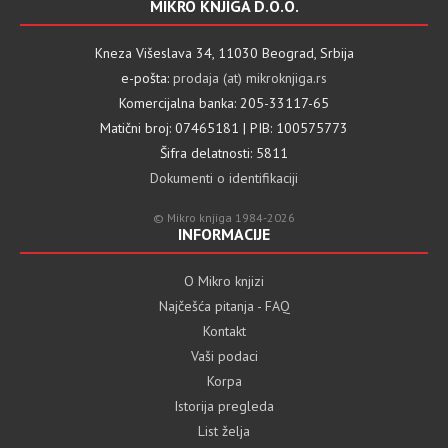
MIKRO KNJIGA D.O.O.
Kneza Višeslava 34, 11030 Beograd, Srbija
e-pošta:
prodaja (at) mikroknjiga.rs
Komercijalna banka: 205-33117-65
Matični broj: 07465181 | PIB: 100575773
Šifra delatnosti: 5811
Dokumenti o identifikaciji
© Mikro knjiga 1984-2026
INFORMACIJE
O Mikro knjizi
Najčešća pitanja - FAQ
Kontakt
Vaši podaci
Korpa
Istorija pregleda
List želja