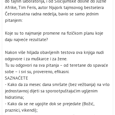
do tajnih laboratorija, i od Silicijumske doline do Južne
Afrike, Tim Feris, autor Njujork tajmsovog bestselera
Četvorosatna radna nedelja, bavio se samo jednim
pitanjem:
Koje su to najmanje promene na fizičkom planu koje
daju najveće rezultate?
Nakon više hiljada obavljenih testova ova knjiga nudi
odgovore i za muškarce i za žene.
Tu su odgovori na sva pitanja – od teretane do spavaće
sobe – i svi su, provereno, efikasni.
SAZNAĆETE
- Kako da za mesec dana smršate (bez vežbanja) na vrlo
jednostavnoj dijeti sa sporootpuštajućim ugljenim
hidratima;
- Kako da se ne ugojite dok se prejedate (Božić,
praznici, vikendi);