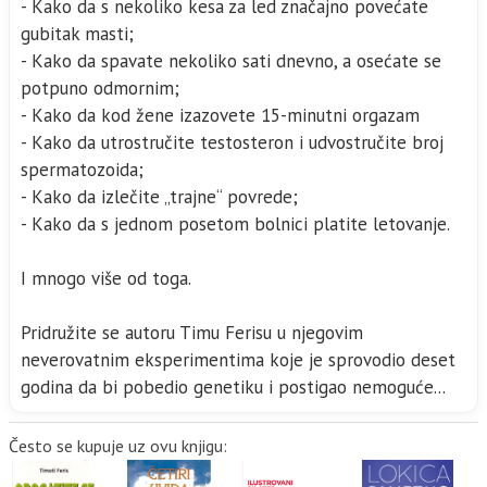
- Kako da s nekoliko kesa za led značajno povećate
gubitak masti;
- Kako da spavate nekoliko sati dnevno, a osećate se
potpuno odmornim;
- Kako da kod žene izazovete 15-minutni orgazam
- Kako da utrostručite testosteron i udvostručite broj
spermatozoida;
- Kako da izlečite „trajne“ povrede;
- Kako da s jednom posetom bolnici platite letovanje.
I mnogo više od toga.
Pridružite se autoru Timu Ferisu u njegovim
neverovatnim eksperimentima koje je sprovodio deset
godina da bi pobedio genetiku i postigao nemoguće...
Često se kupuje uz ovu knjigu: