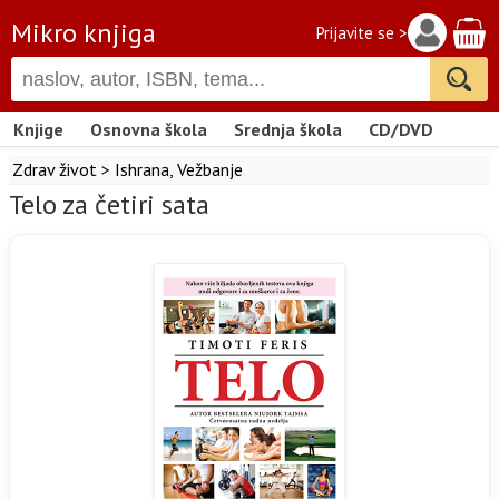
Mikro knjiga
Prijavite se >
Knjige
Osnovna škola
Srednja škola
CD/DVD
Zdrav život
>
Ishrana
,
Vežbanje
Telo za četiri sata