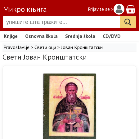
Микро књига
Prijavite se >
Knjige
Osnovna škola
Srednja škola
CD/DVD
Pravoslavlje
>
Свети оци
>
Јован Кронштатски
Свети Јован Кронштатски