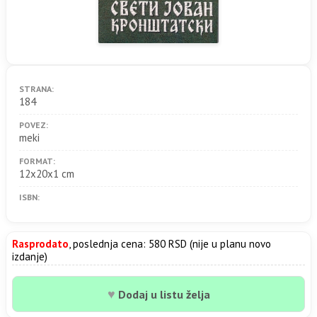
STRANA:
184
POVEZ:
meki
FORMAT:
12x20x1 cm
ISBN:
Rasprodato
, poslednja cena: 580 RSD (nije u planu novo
izdanje)
♥
Dodaj u listu želja