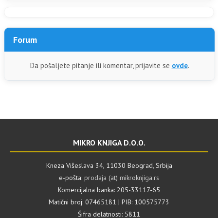
Forum
Da pošaljete pitanje ili komentar, prijavite se
ovde
.
MIKRO KNJIGA D.O.O.
Kneza Višeslava 34, 11030 Beograd, Srbija
e-pošta:
prodaja (at) mikroknjiga.rs
Komercijalna banka: 205-33117-65
Matični broj: 07465181 | PIB: 100575773
Šifra delatnosti: 5811