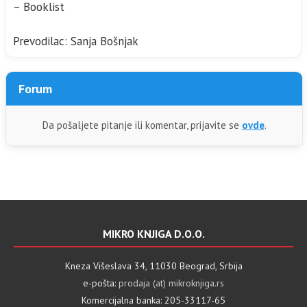
– Booklist
Prevodilac: Sanja Bošnjak
Forum
Da pošaljete pitanje ili komentar, prijavite se
ovde
.
MIKRO KNJIGA D.O.O.
Kneza Višeslava 34, 11030 Beograd, Srbija
e-pošta:
prodaja (at) mikroknjiga.rs
Komercijalna banka: 205-33117-65