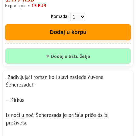
Export price:
15 EUR
Komada:
Dodaj u korpu
♥
Dodaj u listu želja
„Zadivljujući roman koji slavi nasleđe čuvene
Šeherezade!“
– Kirkus
Iz noći u noć, Šeherezada je pričala priče da bi
preživela.