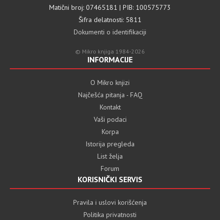
Matični broj: 07465181 | PIB: 100575773
Šifra delatnosti: 5811
Dokumenti o identifikaciji
© Mikro knjiga 1984-2026
INFORMACIJE
O Mikro knjizi
Najčešća pitanja - FAQ
Kontakt
Vaši podaci
Korpa
Istorija pregleda
List želja
Forum
KORISNIČKI SERVIS
Pravila i uslovi korišćenja
Politika privatnosti