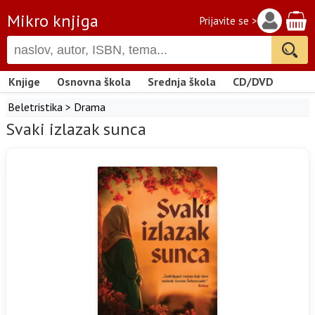
Mikro knjiga
Prijavite se >
Knjige
Osnovna škola
Srednja škola
CD/DVD
Beletristika
>
Drama
Svaki izlazak sunca