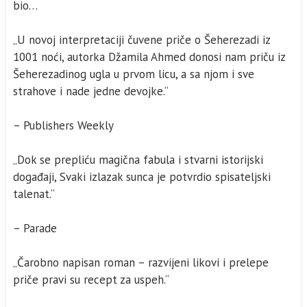
bio…
„U novoj interpretaciji čuvene priče o Šeherezadi iz
1001 noći, autorka Džamila Ahmed donosi nam priču iz
Šeherezadinog ugla u prvom licu, a sa njom i sve
strahove i nade jedne devojke.“
– Publishers Weekly
„Dok se prepliću magična fabula i stvarni istorijski
događaji, Svaki izlazak sunca je potvrdio spisateljski
talenat.“
– Parade
„Čarobno napisan roman – razvijeni likovi i prelepe
priče pravi su recept za uspeh.“