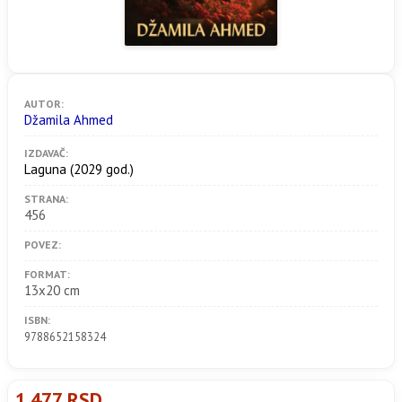
AUTOR:
Džamila Ahmed
IZDAVAČ:
Laguna
(2029 god.)
STRANA:
456
POVEZ:
FORMAT:
13x20 cm
ISBN:
9788652158324
1.477 RSD