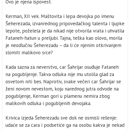
Ovo je njena ispovest.
Kerman, XII vek. Maštovita i lepa devojka po imenu
Šeherezada, izvanrednog pripovedačkog talenta i ljupke
lepote, poželela je da nikad nije otvorila vrata i uhvatila
Fataneh-hatun u preljubi. Tajna, teška kao olovo, morila
je neodlučnu Šeherezadu – da li će njenim otkrivanjem
slomiti malikovo srce?
Kada sazna za neverstvo, car Šahrijar osuđuje Fataneh
na pogubljenje. Takva odluka nije mu utolila glad za
osvetom niti bes. Naprotiv, svake večeri car Šahrijar se
ženi novom nevestom, koju narednog jutra odvode na
pogubljenje, Kerman gori u plamenu nemira zbog
malikovih odluka i pogubljenih devojaka.
Krivica izjeda Šeherezadu sve dok ne osmisli rešenje:
udaće se za cara i podsetiće ga na osobu kakva je nekad