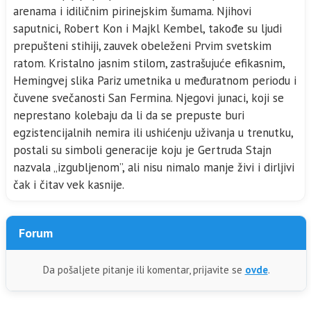
arenama i idiličnim pirinejskim šumama. Njihovi
saputnici, Robert Kon i Majkl Kembel, takođe su ljudi
prepušteni stihiji, zauvek obeleženi Prvim svetskim
ratom. Kristalno jasnim stilom, zastrašujuće efikasnim,
Hemingvej slika Pariz umetnika u međuratnom periodu i
čuvene svečanosti San Fermina. Njegovi junaci, koji se
neprestano kolebaju da li da se prepuste buri
egzistencijalnih nemira ili ushićenju uživanja u trenutku,
postali su simboli generacije koju je Gertruda Stajn
nazvala „izgubljenom”, ali nisu nimalo manje živi i dirljivi
čak i čitav vek kasnije.
Forum
Da pošaljete pitanje ili komentar, prijavite se
ovde
.