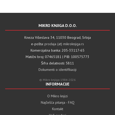
MIKRO KNJIGA D.O.O.
Kneza Višeslava 34, 11030 Beograd, Srbija
e-pošta:
prodaja (at) mikroknjiga.rs
Komercijalna banka: 205-33117-65
Matični broj: 07465181 | PIB: 100575773
Šifra delatnosti: 5811
Dokumenti o identifikaciji
© Mikro knjiga 1984-2026
INFORMACIJE
O Mikro knjizi
Najčešća pitanja - FAQ
Kontakt