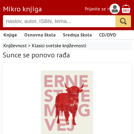
Mikro knjiga
Prijavite se >
Knjige
Osnovna škola
Srednja škola
CD/DVD
Književnost
>
Klasici svetske književnosti
Sunce se ponovo rađa