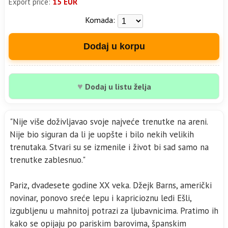
Export price:
15 EUR
Komada:
Dodaj u korpu
♥
Dodaj u listu želja
"Nije više doživljavao svoje najveće trenutke na areni.
Nije bio siguran da li je uopšte i bilo nekih velikih
trenutaka. Stvari su se izmenile i život bi sad samo na
trenutke zablesnuo."
Pariz, dvadesete godine XX veka. Džejk Barns, američki
novinar, ponovo sreće lepu i kapricioznu ledi Ešli,
izgubljenu u mahnitoj potrazi za ljubavnicima. Pratimo ih
kako se opijaju po pariskim barovima, španskim