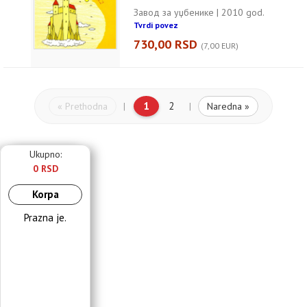
Завод за уџбенике | 2010 god.
Tvrdi povez
730,00 RSD
(7,00 EUR)
1
2
« Prethodna
Naredna »
|
|
Ukupno:
0 RSD
Korpa
Prazna je.