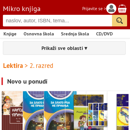
Mikro knjiga
Prijavite se >
Knjige
Osnovna škola
Srednja škola
CD/DVD
Prikaži sve oblasti ▾
Lektira
> 2. razred
Novo u ponudi