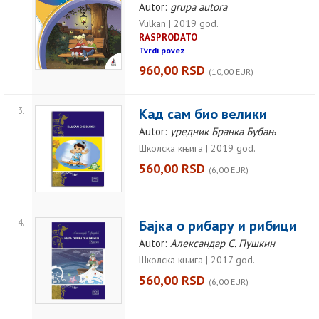
Autor:
grupa autora
Vulkan | 2019 god.
RASPRODATO
Tvrdi povez
960,00 RSD
(10,00 EUR)
3.
Кад сам био велики
Autor:
уредник Бранка Бубањ
Школска књига | 2019 god.
560,00 RSD
(6,00 EUR)
4.
Бајка о рибару и рибици
Autor:
Александар С. Пушкин
Школска књига | 2017 god.
560,00 RSD
(6,00 EUR)