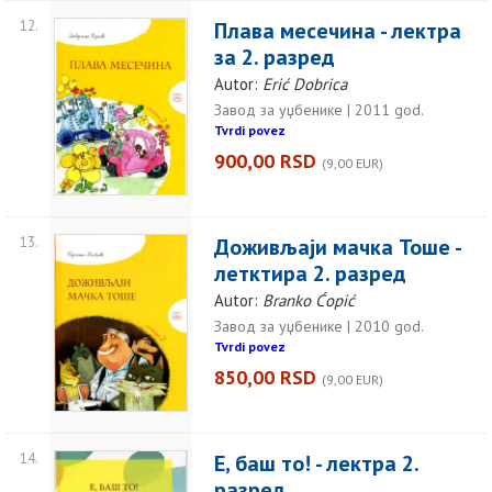
12.
Плава месечина - лектра
за 2. разред
Autor:
Erić Dobrica
Завод за уџбенике | 2011 god.
Tvrdi povez
900,00 RSD
(9,00 EUR)
13.
Доживљаји мачка Тоше -
летктира 2. разред
Autor:
Branko Ćopić
Завод за уџбенике | 2010 god.
Tvrdi povez
850,00 RSD
(9,00 EUR)
14.
Е, баш то! - лектра 2.
разред