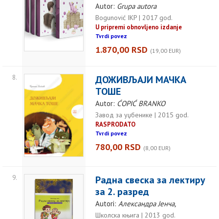
Autor:
Grupa autora
Bogunović IKP | 2017 god.
U pripremi obnovljeno izdanje
Tvrdi povez
1.870,00 RSD
(19,00 EUR)
8.
ДОЖИВЉАЈИ МАЧКА
ТОШЕ
Autor:
ĆOPIĆ BRANKO
Завод за уџбенике | 2015 god.
RASPRODATO
Tvrdi povez
780,00 RSD
(8,00 EUR)
9.
Радна свеска за лектиру
за 2. разред
Autori:
Александра Јенча,
Школска књига | 2013 god.