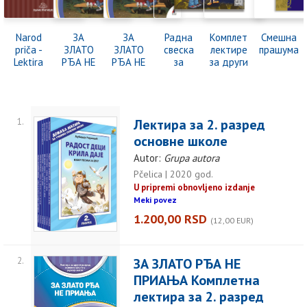
Narod
ЗА
ЗА
Радна
Комплет
Смешна
priča -
ЗЛАТО
ЗЛАТО
свеска
лектире
прашума
Lektira
РЂА НЕ
РЂА НЕ
за
за други
ПРИАЊА
ПРИАЊА
лектиру
разред
- МЕК
Комплетна
за 2.
ПОВЕЗ,
лектира
разред
лектира
за 2.
1.
Лектира за 2. разред
за 2.
разред
разред
основне школе
основне
Autor:
Grupa autora
школе
Pčelica | 2020 god.
U pripremi obnovljeno izdanje
Meki povez
1.200,00 RSD
(12,00 EUR)
2.
ЗА ЗЛАТО РЂА НЕ
ПРИАЊА Комплетна
лектира за 2. разред