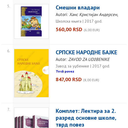
5.
Смешни владари
Autori:
Ханс Кристијан Андерсен,
Школска књига | 2017 god.
560,00 RSD
(6,00 EUR)
6.
СРПСКЕ НАРОДНЕ БАЈКЕ
Autor:
ZAVOD ZA UDžBENIKE
Завод за уџбенике | 2017 god.
Tvrdi povez
847,00 RSD
(8,00 EUR)
7.
Комплет: Лектира за 2.
разред основне школе,
тврд повез