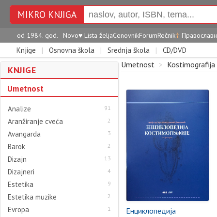
MIKRO KNJIGA
od 1984. god.
Novo
♥
Lista želja
Cenovnik
Forum
Rečnik
☦
Православн
Knjige
|
Osnovna škola
|
Srednja škola
|
CD/DVD
Umetnost
>
Kostimografija
KNJIGE
Umetnost
Analize
91
Aranžiranje cveća
2
Avangarda
3
Barok
2
Dizajn
13
Dizajneri
4
Estetika
9
Estetika muzike
2
Evropa
1
Енциклопедија