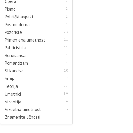
Opera
2
Pismo
2
Politički aspekt
2
Postmoderna
1
Pozorište
73
Primenjena umetnost
11
Publicistika
11
Renesansa
1
Romantizam
4
Slikarstvo
10
Srbija
17
Teorija
22
Umetnici
59
Vizantija
6
Vizuelna umetnost
3
Znamenite ličnosti
1