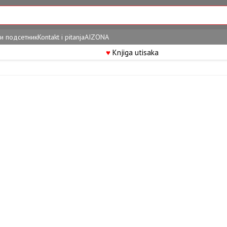
и подсетник
Kontakt i pitanja
AIZONA
♥
Knjiga utisaka