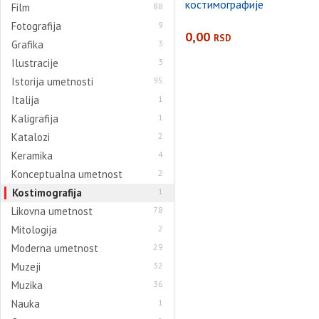
костимографије
Film
88
Fotografija
9
0,00
RSD
Grafika
3
Ilustracije
3
Istorija umetnosti
95
Italija
1
Kaligrafija
1
Katalozi
2
Keramika
4
Konceptualna umetnost
2
Kostimografija
1
Likovna umetnost
78
Mitologija
2
Moderna umetnost
29
Muzeji
32
Muzika
36
Nauka
1