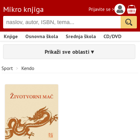
Mikro knjiga
Prijavite se >
Knjige
Osnovna škola
Srednja škola
CD/DVD
Prikaži sve oblasti ▾
Sport
>
Kendo