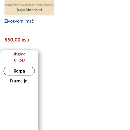
Životvorni mač
550,00
RSD
Ukupno:
0 RSD
Korpa
Prazna je.