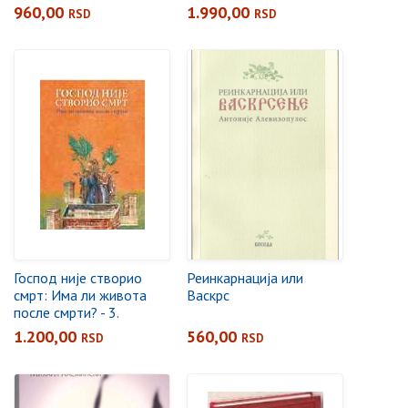
Александра, света
960,00
1.990,00
RSD
RSD
кнегиња Јелисавета и
мученици дома
Романових
Господ није створио
Реинкарнација или
смрт: Има ли живота
Васкрс
после смрти? - 3.
измењено издање
1.200,00
560,00
RSD
RSD