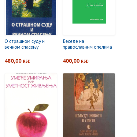
О страшном суду и
Беседе на
вечном спасењу
православним опелима
480,00
400,00
RSD
RSD