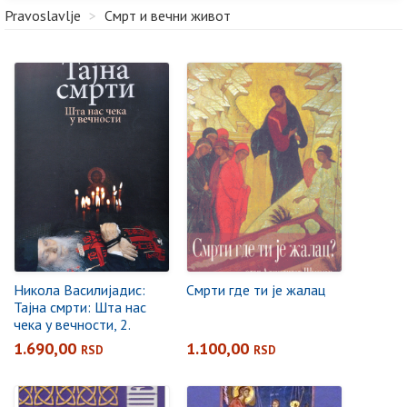
Pravoslavlje
>
Смрт и вечни живот
Никола Василијадис:
Смрти где ти је жалац
Тајна смрти: Шта нас
чека у вечности, 2.
допуњено издање
1.690,00
1.100,00
RSD
RSD