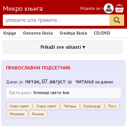
Микро књига
Prijavite se >
Knjige
Osnovna škola
Srednja škola
CD/DVD
Prikaži sve oblasti ▾
ПРАВОСЛАВНИ ПОДСЕТНИК
петак, 07. август
ЧИТАЊЕ за данас
Данас је:
: 📖
Свети данас:
Успеније свете Ане
Нови завет
Стари завет
Читања
Календар
Пост
Молитве
Речник