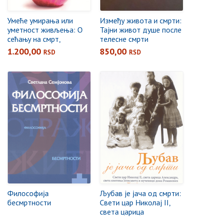
Умеће умирања или
Између живота и смрти:
уметност живљења: О
Тајни живот душе после
сећању на смрт,
телесне смрти
заповестима Божијим,
1.200,00
850,00
RSD
RSD
послушности и другим
душекорисним стварима
Философија
Љубав је јача од смрти:
бесмртности
Свети цар Николај II,
света царица