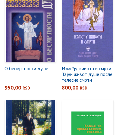
О бесмртности душе
Између живота и смрти:
Тајни живот душе после
телесне смрти
950,00
800,00
RSD
RSD