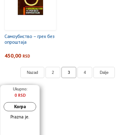
Самоубиство – грех без
опроштаја
450,00
RSD
Nazad
2
3
4
Dalje
Ukupno:
0 RSD
Korpa
Prazna je.