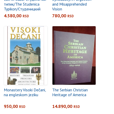
типик/The Studenica
and Misapprehended
Typikon/Студеницкий
Vision
типикoн, кожни повез
4.580,00
780,00
RSD
RSD
Monastery Visoki Dečani,
The Serbian Christian
na engleskom jeziku
Heritage of America
950,00
14.890,00
RSD
RSD