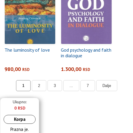
The luminosity of love
God psychology and faith
in dialogue
980,00
1.300,00
RSD
RSD
1
2
3
...
7
Dalje
Ukupno:
0 RSD
Korpa
Prazna je.