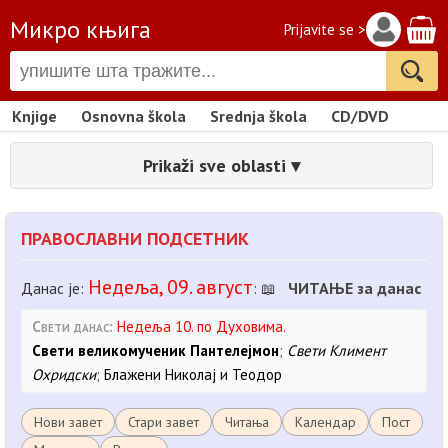
Микро књига
Prijavite se >
Knjige
Osnovna škola
Srednja škola
CD/DVD
Prikaži sve oblasti ▾
ПРАВОСЛАВНИ ПОДСЕТНИК
Недеља, 09. август
ЧИТАЊЕ за данас
Данас је:
: 📖
Свети данас:
Недеља 10. по Духовима.
Свети великомученик Пантелејмон
;
Свети Климент
Охридски
;
Блажени Николај и Теодор
Нови завет
Стари завет
Читања
Календар
Пост