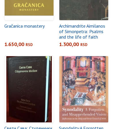
Gračanica monastery
Archimandrite Aimilanos
of Simonpetra: Psalms
and the life of faith
1.650,00
1.300,00
RSD
RSD
Свети Сава: Студенички
Synodality A Forgotten