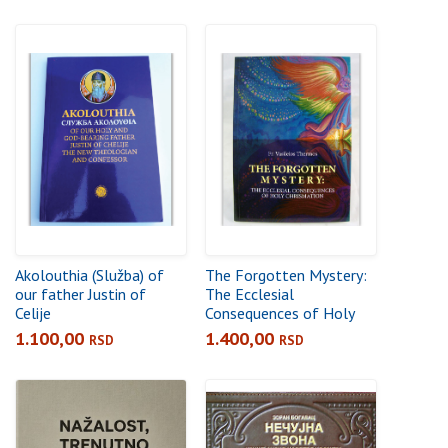
(1998-2009)
Akolouthia (Služba) of
The Forgotten Mystery:
our father Justin of
The Ecclesial
Celije
Consequences of Holy
Chrismation
1.100,00
1.400,00
RSD
RSD