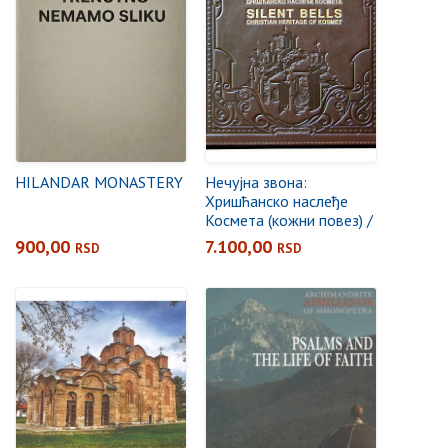
HILANDAR MONASTERY
Нечујна звона:
Хришћанско наслеђе
Космета (кожни повез) /
Silent Bells: Christian
900,00
7.100,00
RSD
RSD
heritage of Kosmet
(leathercover)