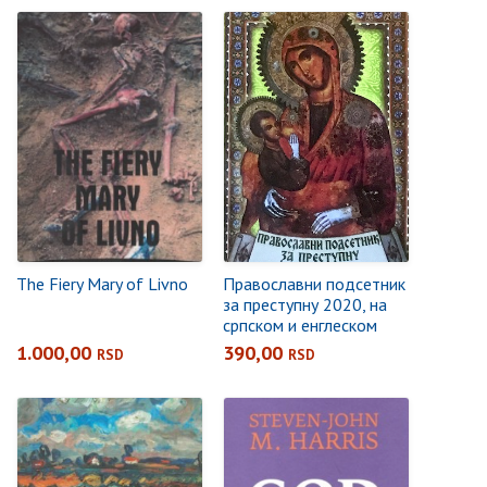
The Fiery Mary of Livno
Православни подсетник
за преступну 2020, на
српском и енглеском
језику
1.000,00
390,00
RSD
RSD