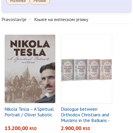
Молитве
Речник
Pravoslavlje
>
Књиге на енглеском језику
Nikola Tesla – A Spiritual
Dialogue between
Portrait / Oliver Subotic
Orthodox Christians and
Muslims in the Balkans -
1 (1920-1958), 2 (1958-
13.200,00
2.900,00
RSD
RSD
1990), 3 (1990-1997), 4