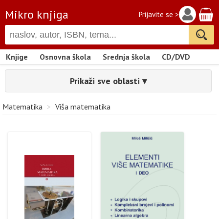
Mikro knjiga
Prijavite se >
Knjige
Osnovna škola
Srednja škola
CD/DVD
Prikaži sve oblasti ▾
Matematika
>
Viša matematika