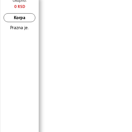
Ukupno:
0 RSD
Korpa
Prazna je.