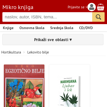
Mikro knjiga
Prijavite se >
Knjige
Osnovna škola
Srednja škola
CD/DVD
Prikaži sve oblasti ▾
Hortikultura
>
Lekovito bilje