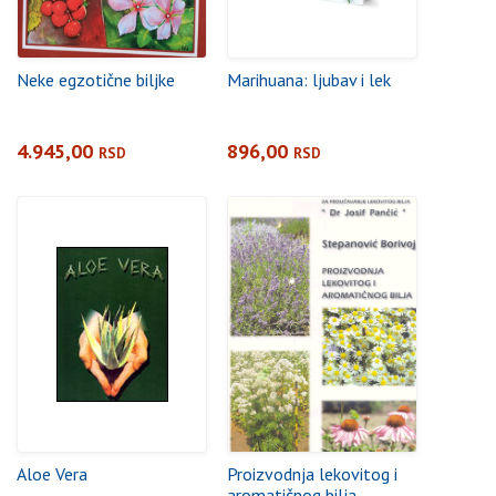
Neke egzotične biljke
Marihuana: ljubav i lek
4.945,00
896,00
RSD
RSD
Aloe Vera
Proizvodnja lekovitog i
aromatičnog bilja