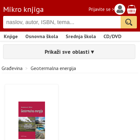
Mikro knjiga
Prijavite se >
Knjige
Osnovna škola
Srednja škola
CD/DVD
Prikaži sve oblasti ▾
Građevina
>
Geotermalna energija