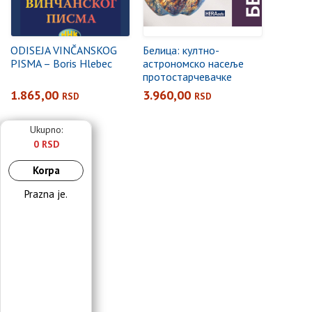
ODISEJA VINČANSKOG
Белица: култно-
PISMA – Boris Hlebec
астрономско насеље
протостарчевачке
културе: приближно
1.865,00
3.960,00
RSD
RSD
6200-5600. године пре
н. е.
Ukupno:
0 RSD
Korpa
Prazna je.