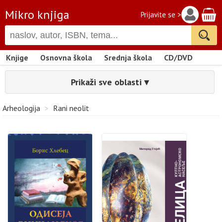
Mikro knjiga
Prijavite se >
Knjige
Osnovna škola
Srednja škola
CD/DVD
Prikaži sve oblasti ▾
Arheologija
>
Rani neolit