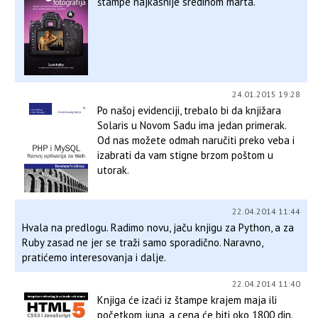
štampe najkasnije sredinom marta.
24.01.2015 19:28
Po našoj evidenciji, trebalo bi da knjižara
Solaris u Novom Sadu ima jedan primerak.
Od nas možete odmah naručiti preko veba i
izabrati da vam stigne brzom poštom u
utorak.
22.04.2014 11:44
Hvala na predlogu. Radimo novu, jaču knjigu za Python, a za
Ruby zasad ne jer se traži samo sporadično. Naravno,
pratićemo interesovanja i dalje.
22.04.2014 11:40
Knjiga će izaći iz štampe krajem maja ili
početkom juna, a cena će biti oko 1800 din.