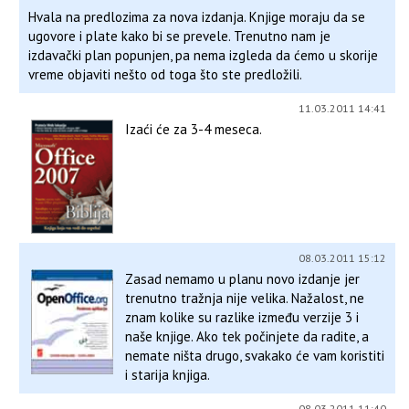
Hvala na predlozima za nova izdanja. Knjige moraju da se
ugovore i plate kako bi se prevele. Trenutno nam je
izdavački plan popunjen, pa nema izgleda da ćemo u skorije
vreme objaviti nešto od toga što ste predložili.
11.03.2011 14:41
Izaći će za 3-4 meseca.
08.03.2011 15:12
Zasad nemamo u planu novo izdanje jer
trenutno tražnja nije velika. Nažalost, ne
znam kolike su razlike između verzije 3 i
naše knjige. Ako tek počinjete da radite, a
nemate ništa drugo, svakako će vam koristiti
i starija knjiga.
08.03.2011 11:40