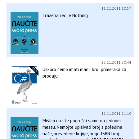
11.12.2011 10:57
Tražena reč je Nothing
25.11.2011 20:44
Uskoro ćemo imati manji broj primeraka za
prodaju.
11.11.2011 11:10
Mislim da ste pogrešili samo na jednom
mestu. Nemojte upisivati broj s poleđine
naše, prevedene knjige, nego ISBN broj