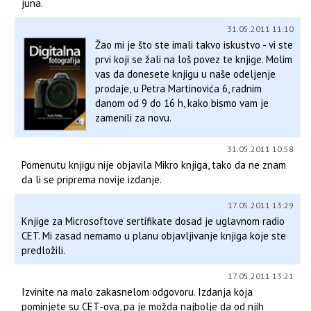
juna.
31.05.2011 11:10
Žao mi je što ste imali takvo iskustvo - vi ste
prvi koji se žali na loš povez te knjige. Molim
vas da donesete knjigu u naše odeljenje
prodaje, u Petra Martinovića 6, radnim
danom od 9 do 16 h, kako bismo vam je
zamenili za novu.
31.05.2011 10:58
Pomenutu knjigu nije objavila Mikro knjiga, tako da ne znam
da li se priprema novije izdanje.
17.05.2011 13:29
Knjige za Microsoftove sertifikate dosad je uglavnom radio
CET. Mi zasad nemamo u planu objavljivanje knjiga koje ste
predložili.
17.05.2011 13:21
Izvinite na malo zakasnelom odgovoru. Izdanja koja
pominjete su CET-ova, pa je možda najbolje da od njih