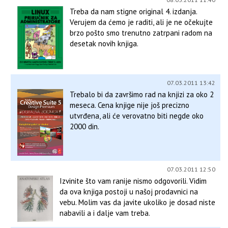
Treba da nam stigne original 4. izdanja.
Verujem da ćemo je raditi, ali je ne očekujte
brzo pošto smo trenutno zatrpani radom na
desetak novih knjiga.
07.03.2011 13:42
Trebalo bi da završimo rad na knjizi za oko 2
meseca. Cena knjige nije još precizno
utvrđena, ali će verovatno biti negde oko
2000 din.
07.03.2011 12:50
Izvinite što vam ranije nismo odgovorili. Vidim
da ova knjiga postoji u našoj prodavnici na
vebu. Molim vas da javite ukoliko je dosad niste
nabavili a i dalje vam treba.