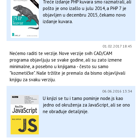
Treće izdanje PHP kuvara smo razmatrali, ali
pošto je ono izašlo u julu 2014, a PHP 7 je
objavljen u decembru 2015, čekamo novo
izdanje kuvara.
01.02.2017 18:45
Nećemo raditi te verzije. Nove verzije svih CAD/CAM
programa objavljuju se svake godine, ali su zato izmene
minimalne, a posebno u knjigama - često su samo
"kozmetičke". Naše tržište je premalo da bismo objavljivali
knjigu za svaku verziju.
06.06.2016 13:34
U knjizi se tu i tamo pominje node.js kao
jedno od okruženja za JavaScript, ali se ono
ne obrađuje detaljnije.