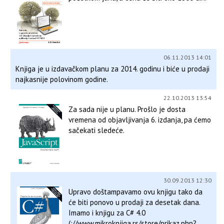
06.11.2013 14:01
Knjiga je u izdavačkom planu za 2014. godinu i biće u prodaji
najkasnije polovinom godine.
22.10.2013 13:54
Za sada nije u planu. Prošlo je dosta
vremena od objavljivanja 6. izdanja, pa ćemo
sačekati sledeće.
30.09.2013 12:30
Upravo doštampavamo ovu knjigu tako da
će biti ponovo u prodaji za desetak dana.
Imamo i knjigu za C# 4.0
(://www.mikroknjiga.rs/store/prikaz.php?