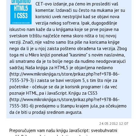
CET-ovo izdanje, pa ćemo im proslediti vaš
komentar. Izdavači su često na mukama jer su
korisnici uvek nestrpljivi kad se objavi nova
verzija nekog softvera. Ipak, dugogodišnje
iskustvo nam kaže da u knjigama koje se prve pojave na
svetskom tržištu najčešće nema skoro ništa o toj novoj
verziji. Znači, nije važno samo šta piše na koricama knjige
nego da li je u njoj zaista pošteno obrađena ta verzija. Zbog
toga mi u Mikro knjizi ponekad "kasnimo" s novim naslovima,
ali smatramo da je to bolje nego da nudimo neodgovarajući
sadržaj. Naša knjiga za HTML5 je objavljena nedavno
(http://www.mikroknjiga.rs/store/prikaz.php?ref=978-86-
7555-379-3) i zaista se bavi verzijom 5, s tim što nije za
početnike - očekuje se da je korisnik programer i da već
poznaje HTML, pa i JavaScript. Knjigu za CSS3
(http://www.mikroknjiga.rs/store/prikaz.php?ref=978-86-
7555-381-6) predajemo u štampu krajem jula, pa očekujemo
da će biti u prodaji sredinom avgusta.
24.05.2012 12:07
Preporučujem vam našu knjigu JavaScript: sveobuhvatni