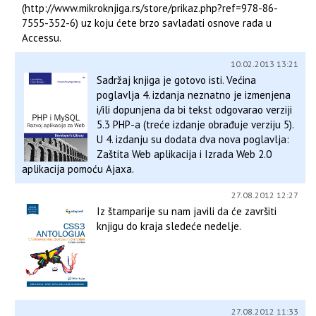
(http://www.mikroknjiga.rs/store/prikaz.php?ref=978-86-
7555-352-6) uz koju ćete brzo savladati osnove rada u
Accessu.
10.02.2013 13:21
Sadržaj knjiga je gotovo isti. Većina
poglavlja 4. izdanja neznatno je izmenjena
i/ili dopunjena da bi tekst odgovarao verziji
5.3 PHP-a (treće izdanje obrađuje verziju 5).
U 4. izdanju su dodata dva nova poglavlja:
Zaštita Web aplikacija i Izrada Web 2.0
aplikacija pomoću Ajaxa.
27.08.2012 12:27
Iz štamparije su nam javili da će završiti
knjigu do kraja sledeće nedelje.
27.08.2012 11:33