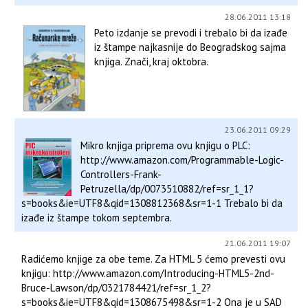
28.06.2011 13:18
Peto izdanje se prevodi i trebalo bi da izađe
iz štampe najkasnije do Beogradskog sajma
knjiga. Znači, kraj oktobra.
23.06.2011 09:29
Mikro knjiga priprema ovu knjigu o PLC:
http://www.amazon.com/Programmable-Logic-
Controllers-Frank-
Petruzella/dp/0073510882/ref=sr_1_1?
s=books&ie=UTF8&qid=1308812368&sr=1-1 Trebalo bi da
izađe iz štampe tokom septembra.
21.06.2011 19:07
Radićemo knjige za obe teme. Za HTML 5 ćemo prevesti ovu
knjigu: http://www.amazon.com/Introducing-HTML5-2nd-
Bruce-Lawson/dp/0321784421/ref=sr_1_2?
s=books&ie=UTF8&qid=1308675498&sr=1-2 Ona je u SAD