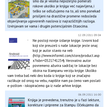
smo da je veoma nepoželjno pomerati
rokove ukoliko je knjiga već najavljena, i
teško se odlučujemo na to, ali smo ponekad
prisiljeni na drastične promene redosleda
objavljivanja ugovorenih naslova iz najrazličitijih razloga.
Izvinjavam se vama i drugim potencijalnim čitaocima.
12.09.2011 09:04
Ne postoji novije izdanje knjige. Izvorni kod
koji ste preuzeli s naše lokacije jeste onaj
koji je autor stavio na veb
(http://www.informit.com/store/product.asp
x?isbn=0321741234). Verovatno autor
povremeno ažurira sadržaj te lokacije bez
obzira na štampanu verziju knjige. Ukoliko
vam treba baš neki deo koda iz knjige koji se značajno
razlikuje od onog na vebu, napišite nam pa ćemo vam poslati
e-poštom - iskopiraćemo ga iz naše arhive knjige.
06.09.2011 16:00
Knjiga je prevedena, trenutno je u fazi lekture,
korekture i pripreme za štampu. Očekujemo da