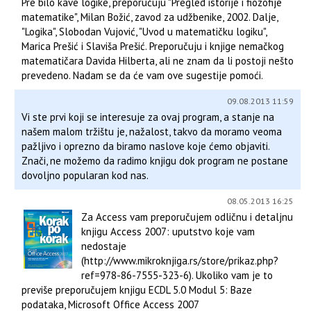
Pre bilo kave logike, preporučuju "Pregled istorije i fiozofije
matematike", Milan Božić, zavod za udžbenike, 2002. Dalje,
"Logika", Slobodan Vujović, "Uvod u matematičku logiku",
Marica Prešić i Slaviša Prešić. Preporučuju i knjige nemačkog
matematičara Davida Hilberta, ali ne znam da li postoji nešto
prevedeno. Nadam se da će vam ove sugestije pomoći.
09.08.2013 11:59
Vi ste prvi koji se interesuje za ovaj program, a stanje na
našem malom tržištu je, nažalost, takvo da moramo veoma
pažljivo i oprezno da biramo naslove koje ćemo objaviti.
Znači, ne možemo da radimo knjigu dok program ne postane
dovoljno popularan kod nas.
08.05.2013 16:25
Za Access vam preporučujem odličnu i detaljnu
knjigu Access 2007: uputstvo koje vam
nedostaje
(http://www.mikroknjiga.rs/store/prikaz.php?
ref=978-86-7555-323-6). Ukoliko vam je to
previše preporučujem knjigu ECDL 5.0 Modul 5: Baze
podataka, Microsoft Office Access 2007