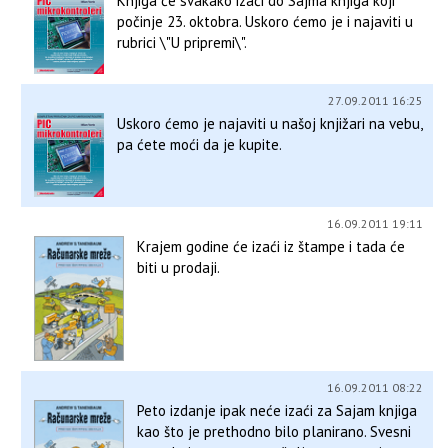
Knjiga će svakako izaći do Sajma knjiga koji
počinje 23. oktobra. Uskoro ćemo je i najaviti u
rubrici \"U pripremi\".
27.09.2011 16:25
Uskoro ćemo je najaviti u našoj knjižari na vebu,
pa ćete moći da je kupite.
16.09.2011 19:11
Krajem godine će izaći iz štampe i tada će
biti u prodaji.
16.09.2011 08:22
Peto izdanje ipak neće izaći za Sajam knjiga
kao što je prethodno bilo planirano. Svesni