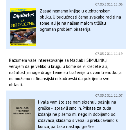
07.03.2011 12:06
Zasad nemamo knjige u elektronskom
obliku. U budućnosti ćemo svakako raditi na
tome, ali je na našem malom tržištu
ogroman problem piraterija.
07.03.2011 11:19
Razumem vaše interesovanje za Matlab i SIMULINK, i
verujem da je veliko u krugu u kome se vi krećete ali,
nažalost, mnoge druge teme su traženije u ovom trenutku, a
ne možemo ni finansijski ni kadrovski da pokrijemo sve
oblasti.
07.03.2011 11:07
Hvala vam što ste nam skrenuli pažnju na
greške - ispravili smo ih. Prikaze za tuđa
izdanja ne pišemo mi, nego ih dobijamo od
izdavača, skidamo s veba ili prekucavamo s
korica, pa tako nastaju greške.