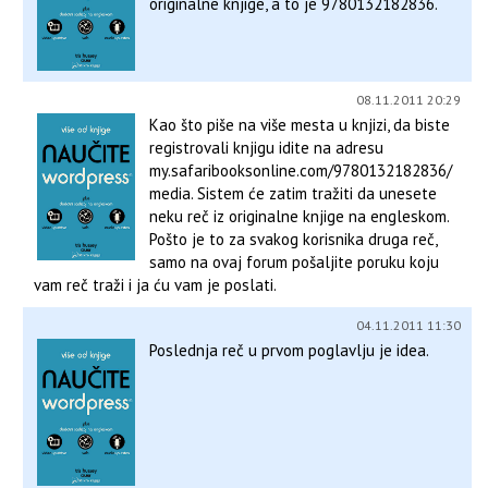
originalne knjige, a to je 9780132182836.
08.11.2011 20:29
Kao što piše na više mesta u knjizi, da biste
registrovali knjigu idite na adresu
my.safaribooksonline.com/9780132182836/
media. Sistem će zatim tražiti da unesete
neku reč iz originalne knjige na engleskom.
Pošto je to za svakog korisnika druga reč,
samo na ovaj forum pošaljite poruku koju
vam reč traži i ja ću vam je poslati.
04.11.2011 11:30
Poslednja reč u prvom poglavlju je idea.