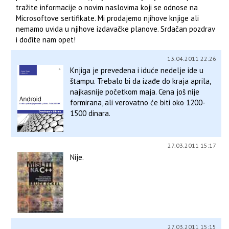
tražite informacije o novim naslovima koji se odnose na
Microsoftove sertifikate. Mi prodajemo njihove knjige ali
nemamo uvida u njihove izdavačke planove. Srdačan pozdrav
i dođite nam opet!
13.04.2011 22:26
Knjiga je prevedena i iduće nedelje ide u
štampu. Trebalo bi da izađe do kraja aprila,
najkasnije početkom maja. Cena još nije
formirana, ali verovatno će biti oko 1200-
1500 dinara.
27.03.2011 15:17
Nije.
27.03.2011 15:15