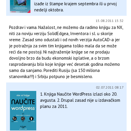
izađe iz štampe krajem septembra ili u prvoj
nedelji oktobra.
15.08.2011 15:32
Pozdrav i vama. Nažalost, ne možemo da radimo knjigu za NX,
niti za noviju verziju SolidEdgea, Inventora i sl. u skorije
vreme. Zasad smo odustali i od novih verzija AutoCAD-a jer
je potražnja za svim tim knjigama toliko mala da se može
reći da ne postoji. Ni najtraženije knjige se ne prodaju
dovoljno brzo da budu ekonomski isplative, a o brzom
rasprodavanju bilo koje knjige već desetak godina možemo
samo da sanjamo. Porediti Rusiju (sa 150 miliona
stanovnika!!!) i Srbiju potpuno je besmisleno.
02.07.2011 08:17
1. Knjiga Naučite WordPress izlazi oko 20.
avgusta. 2. Drupal zasad nije u izdavačkom
planu za 2011.