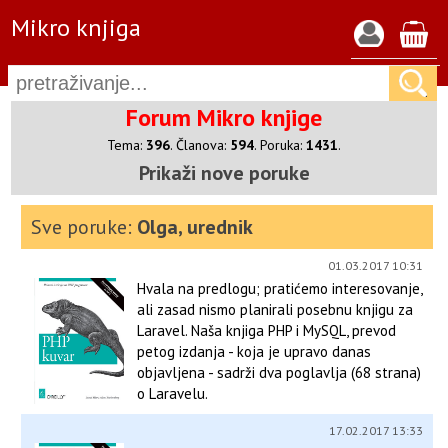
Mikro knjiga
Forum Mikro knjige
Tema:
396
.
Članova:
594
. Poruka:
1431
.
Prikaži nove poruke
Sve poruke:
Olga, urednik
01.03.2017 10:31
Hvala na predlogu; pratićemo interesovanje,
ali zasad nismo planirali posebnu knjigu za
Laravel. Naša knjiga PHP i MySQL, prevod
petog izdanja - koja je upravo danas
objavljena - sadrži dva poglavlja (68 strana)
o Laravelu.
17.02.2017 13:33