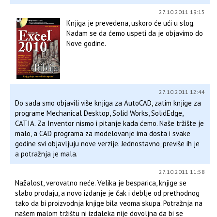
27.10.2011 19:15
Knjiga je prevedena, uskoro će ući u slog.
Nadam se da ćemo uspeti da je objavimo do
Nove godine.
27.10.2011 12:44
Do sada smo objavili više knjiga za AutoCAD, zatim knjige za
programe Mechanical Desktop, Solid Works, SolidEdge,
CATIA. Za Inventor nismo i pitanje kada ćemo. Naše tržište je
malo, a CAD programa za modelovanje ima dosta i svake
godine svi objavljuju nove verzije. Jednostavno, previše ih je
a potražnja je mala.
27.10.2011 11:58
Nažalost, verovatno neće. Velika je besparica, knjige se
slabo prodaju, a novo izdanje je čak i deblje od prethodnog
tako da bi proizvodnja knjige bila veoma skupa. Potražnja na
našem malom tržištu ni izdaleka nije dovoljna da bi se