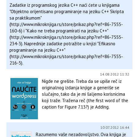
Zadatke iz programskog jezika C++ naći ćete u knjigama
"Objektno orijentisano programiranje na jeziku C++ Skripta
sa praktikumom"
(http://www.mikroknjiga.rs/store/prikaz.php?ref=86-7555-
160-6) i "Kako ne treba programirati na jeziku C++"
(http://www.mikroknjiga.rs/store/prikaz.php?ref=86-7555-
234-3). Naprednije zadatke potražite u knjizi "Efikasno
programiranje na jeziku C++"
(http://www.mikroknjiga.rs/store/prikaz.php?ref=86-7555-
216-5).
14.08.2012 11:32
Nigde ne grešite. Treba da se upiše reč iz
originalnog izdanja knjige a generiše se
slučajno, tako da je mi šaljemo korisnicima
koji traže. Tražena reč (the first word of the
caption for Figure 7.13?) je Adding.
10.07.2012 16:44
Razumemo vaše nezadovoljstvo. Ova knjiga je