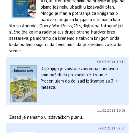
A+), ali trenutno radimo na previše knjiga da
bismo još neku ubacili u izdavački plan.
Mnogo je manja potražnja za knjigama o
hardveru nego za knjigama s temama kao
što su Android, JQuery, WordPress, CS5, digitalna fotografija i
slično (na kojima radimo) a, s druge strane, hardver brzo
zastareva, pa moramo da krenemo s takvom knjigom onda
kada budemo sigurni da ćemo moći da je završimo za kratko
vreme.
06.03.2011 10:19
Da, knjiga je zaista izvanredna i nedavno
smo počeli da prevodimo 5. izdanje.
Procenjujem da će izaći iz štampe za 3-4
meseca.
11.02.2011 10:02
Zasad je nemamo u izdavačkom planu.
07.02.2011 09:53