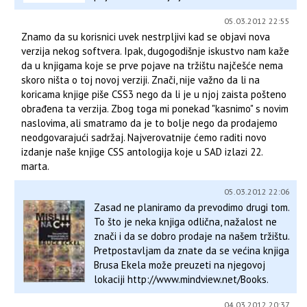
05.03.2012 22:55
Znamo da su korisnici uvek nestrpljivi kad se objavi nova
verzija nekog softvera. Ipak, dugogodišnje iskustvo nam kaže
da u knjigama koje se prve pojave na tržištu najčešće nema
skoro ništa o toj novoj verziji. Znači, nije važno da li na
koricama knjige piše CSS3 nego da li je u njoj zaista pošteno
obrađena ta verzija. Zbog toga mi ponekad "kasnimo" s novim
naslovima, ali smatramo da je to bolje nego da prodajemo
neodgovarajući sadržaj. Najverovatnije ćemo raditi novo
izdanje naše knjige CSS antologija koje u SAD izlazi 22.
marta.
05.03.2012 22:06
Zasad ne planiramo da prevodimo drugi tom.
To što je neka knjiga odlična, nažalost ne
znači i da se dobro prodaje na našem tržištu.
Pretpostavljam da znate da se većina knjiga
Brusa Ekela može preuzeti na njegovoj
lokaciji http://www.mindview.net/Books.
04.03.2012 20:37