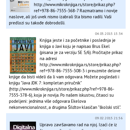
http://www.mikroknjiga.rs/store/prikaz.php?
ref=978-86-7555-368-7 Razmatramo i novije
naslove, ali još uvek nismo izabrali šta bismo radili. Vaši
predlozi su takođe dobrodošli.
04.05.2015 15:34
Knjiga jeste i za početnike i poslednja je
knjiga o Javi koju je napisao Brus Ekel
(pisana je za verziju SE 5/6). Pročitajte prikaz
na adresi
http://www.mikroknjiga.rs/store/prikaz.php?
ref=978-86-7555-308-3 i preuzmite delove
knjige da bisti videli da li vam odgovara. Možete pogledati i
knjigu "Java JDK 7: kompletan priručnik"
(http://www.mikroknjiga.rs/store/prikaz.php?ref=978-86-
7555-378-6), koja je novija. Po našem iskustvu, čitaoci su
podeljeni: jednima više odgovara Ekelova
nekonvencionalnost, a drugima Šildtov klasičan "školski stil".
09.02.2015 21:56
Upravo završavamo rad na njoj. Izaći će iz