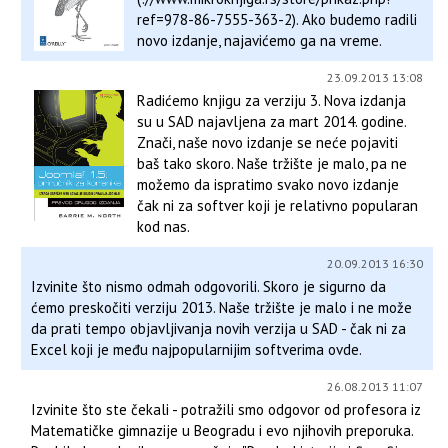
ref=978-86-7555-363-2). Ako budemo radili
novo izdanje, najavićemo ga na vreme.
23.09.2013 13:08
Radićemo knjigu za verziju 3. Nova izdanja
su u SAD najavljena za mart 2014. godine.
Znači, naše novo izdanje se neće pojaviti
baš tako skoro. Naše tržište je malo, pa ne
možemo da ispratimo svako novo izdanje
čak ni za softver koji je relativno popularan
kod nas.
20.09.2013 16:30
Izvinite što nismo odmah odgovorili. Skoro je sigurno da
ćemo preskočiti verziju 2013. Naše tržište je malo i ne može
da prati tempo objavljivanja novih verzija u SAD - čak ni za
Excel koji je među najpopularnijim softverima ovde.
26.08.2013 11:07
Izvinite što ste čekali - potražili smo odgovor od profesora iz
Matematičke gimnazije u Beogradu i evo njihovih preporuka.