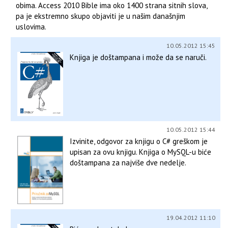
obima. Access 2010 Bible ima oko 1400 strana sitnih slova,
pa je ekstremno skupo objaviti je u našim današnjim
uslovima.
10.05.2012 15:45
Knjiga je doštampana i može da se naruči.
10.05.2012 15:44
Izvinite, odgovor za knjigu o C# greškom je
upisan za ovu knjigu. Knjiga o MySQL-u biće
doštampana za najviše dve nedelje.
19.04.2012 11:10