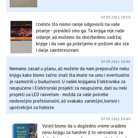
07.03.2011 10:50
Izvinite što nismo ranije odgovorili na vaše
pitanje - prevideli smo ga. Ta knjiga nije naše
izdanje, ali možemo da obezbedimo sadržaj
knjige i da vam ga pošeljemo e-poštom ako ste
i dalje zainteresovani.
07.03.2011 10:46
Nemamo zasad u planu, ali možete da nam preporučite neku
knjigu kako bismo tačno znali šta imate na umu i eventualno
je razmotrili u budućnosti. U našim knjigama Elektronika za
neupućene i Elektronski projekti za neupućene, dati su neki
projekti sa LED rasvetom - možda za vaše potrebe
nedovoljno profesionalni, ali svakako zanimljivi, korisni i
upotrebljivi za hobiste.
07.03.2011 10:40
Voleli bismo da u dogledno vreme uradimo
novu knjigu za hardver (i to verovatno za