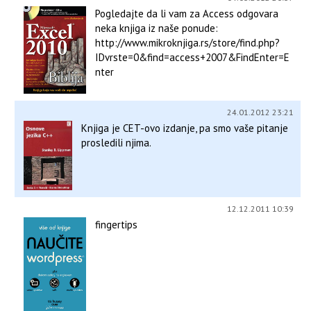
Pogledajte da li vam za Access odgovara
neka knjiga iz naše ponude:
http://www.mikroknjiga.rs/store/find.php?
IDvrste=0&find=access+2007&FindEnter=E
nter
24.01.2012 23:21
Knjiga je CET-ovo izdanje, pa smo vaše pitanje
prosledili njima.
12.12.2011 10:39
fingertips