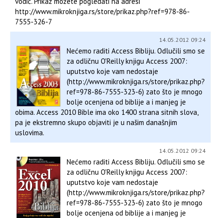
vodič. Prikaz možete pogledati na adresi
http://www.mikroknjiga.rs/store/prikaz.php?ref=978-86-
7555-326-7
14.05.2012 09:24
Nećemo raditi Access Bibliju. Odlučili smo se
za odličnu O'Reilly knjigu Access 2007:
uputstvo koje vam nedostaje
(http://www.mikroknjiga.rs/store/prikaz.php?
ref=978-86-7555-323-6) zato što je mnogo
bolje ocenjena od biblije a i manjeg je
obima. Access 2010 Bible ima oko 1400 strana sitnih slova,
pa je ekstremno skupo objaviti je u našim današnjim
uslovima.
14.05.2012 09:24
Nećemo raditi Access Bibliju. Odlučili smo se
za odličnu O'Reilly knjigu Access 2007:
uputstvo koje vam nedostaje
(http://www.mikroknjiga.rs/store/prikaz.php?
ref=978-86-7555-323-6) zato što je mnogo
bolje ocenjena od biblije a i manjeg je