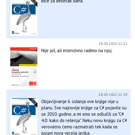
Biće za desetak dana.
29.03.2012 12:11
Nije još, ali intenzivno radimo na njoj.
28.03.2012 12:33
Objavljivanje 6. izdanja ove knjige nije u
planu. Sve najnovije knjige za C# pojavile su
se 2010. godine, a mi smo se odlučili za "C#
4.0: kako do rešenja". Neku novu knjigu za C#
verovatno ćemo razmatrati tek kada se
pojavi nova verzija jezika.