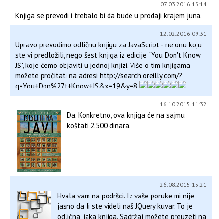
07.03.2016 13:14
Knjiga se prevodi i trebalo bi da bude u prodaji krajem juna.
12.02.2016 09:31
Upravo prevodimo odličnu knjigu za JavaScript - ne onu koju
ste vi predložili, nego šest knjiga iz edicije "You Don't Know
JS", koje ćemo objaviti u jednoj knjizi. Više o tim knjigama
možete pročitati na adresi http://search.oreilly.com/?
q=You+Don%27t+Know+JS&x=19&y=8
16.10.2015 11:32
Da. Konkretno, ova knjiga će na sajmu
koštati 2.500 dinara.
26.08.2015 13:21
Hvala vam na podršci. Iz vaše poruke mi nije
jasno da li ste videli naš JQuery kuvar. To je
odlična, jaka knjiga. Sadržaj možete preuzeti na