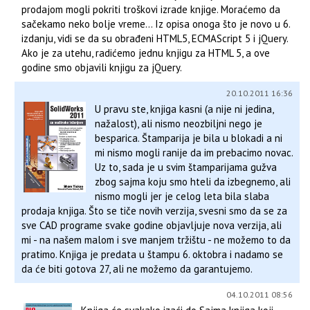
prodajom mogli pokriti troškovi izrade knjige. Moraćemo da
sačekamo neko bolje vreme... Iz opisa onoga što je novo u 6.
izdanju, vidi se da su obrađeni HTML5, ECMAScript 5 i jQuery.
Ako je za utehu, radićemo jednu knjigu za HTML 5, a ove
godine smo objavili knjigu za jQuery.
20.10.2011 16:36
U pravu ste, knjiga kasni (a nije ni jedina,
nažalost), ali nismo neozbiljni nego je
besparica. Štamparija je bila u blokadi a ni
mi nismo mogli ranije da im prebacimo novac.
Uz to, sada je u svim štamparijama gužva
zbog sajma koju smo hteli da izbegnemo, ali
nismo mogli jer je celog leta bila slaba
prodaja knjiga. Što se tiče novih verzija, svesni smo da se za
sve CAD programe svake godine objavljuje nova verzija, ali
mi - na našem malom i sve manjem tržištu - ne možemo to da
pratimo. Knjiga je predata u štampu 6. oktobra i nadamo se
da će biti gotova 27, ali ne možemo da garantujemo.
04.10.2011 08:56