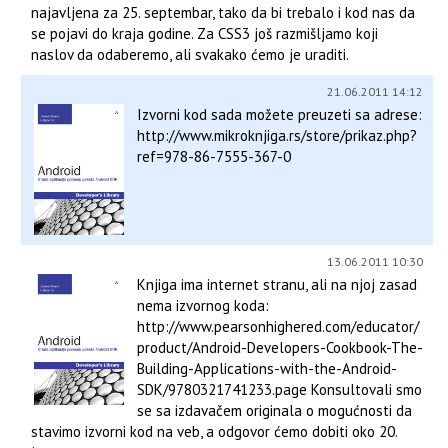
najavljena za 25. septembar, tako da bi trebalo i kod nas da
se pojavi do kraja godine. Za CSS3 još razmišljamo koji
naslov da odaberemo, ali svakako ćemo je uraditi.
21.06.2011 14:12
Izvorni kod sada možete preuzeti sa adrese:
http://www.mikroknjiga.rs/store/prikaz.php?
ref=978-86-7555-367-0
13.06.2011 10:30
Knjiga ima internet stranu, ali na njoj zasad
nema izvornog koda:
http://www.pearsonhighered.com/educator/
product/Android-Developers-Cookbook-The-
Building-Applications-with-the-Android-
SDK/9780321741233.page Konsultovali smo
se sa izdavačem originala o mogućnosti da
stavimo izvorni kod na veb, a odgovor ćemo dobiti oko 20.