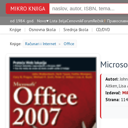
MIKRO KNJIGA
od 1984. god.
Novo
♥
Lista želja
Cenovnik
Forum
Rečnik
☦
Православн
Knjige
|
Osnovna škola
|
Srednja škola
|
CD/DVD
Knjige:
Računari i Internet
Office
►
Microso
Autori:
Joh
Aitken
,
Lisa 
Izdavač:
Mi
Strana:
114