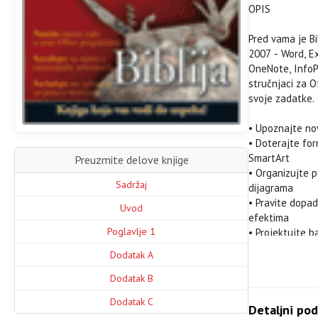
OPIS
Pred vama je Bi
2007 - Word, Ex
OneNote, InfoPa
stručnjaci za O
svoje zadatke.
• Upoznajte no
• Doterajte for
SmartArt
Preuzmite delove knjige
• Organizujte p
Sadržaj
dijagrama
• Pravite dopa
Uvod
efektima
Poglavlje 1
• Projektujte b
• Upravljajte 
Dodatak A
• Pravite zanim
Dodatak B
SADRŽAJ
Dodatak C
Uvod
Detaljni pod