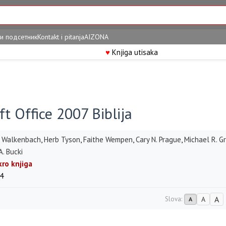
и подсетник
Kontakt i pitanja
AIZONA
♥
Knjiga utisaka
ft Office 2007 Biblija
n Walkenbach
,
Herb Tyson
,
Faithe Wempen
,
Cary N. Prague
,
Michael R. G
A. Bucki
kro knjiga
4
A
Slova:
A
A