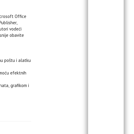
icrosoft Office
Publisher,
utori vodeći
snije obavite
nu poštu i alatku
omoću efektnih
ata, grafikom i