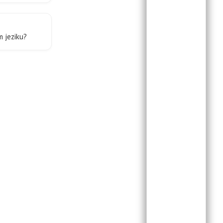
m jeziku?
ima je i
godišnju nagradu
Point 2007
grame paketa
 N. Prague
i
e svetske
knjiga o bazama
ide za
Microsoft
jiga o
tor je knjige