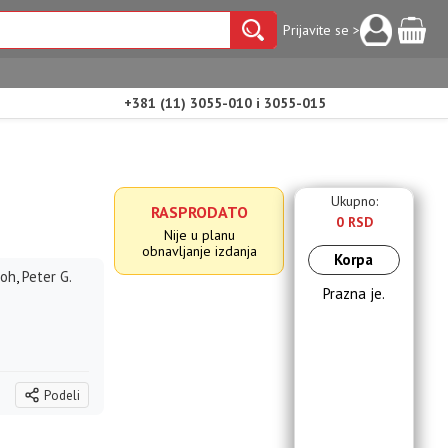
Prijavite se >
+381 (11) 3055-010 i 3055-015
Ukupno:
RASPRODATO
0 RSD
Nije u planu
obnavljanje izdanja
Korpa
roh
,
Peter G.
Prazna je.
Podeli