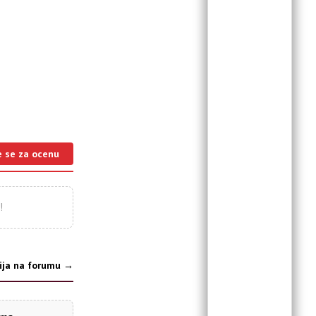
e se za ocenu
!
ija na forumu →