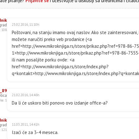
ate pitanje?
Prijavite se
i učestvujte u diskusiji sa urednicima i čitaoc
abele i dijagrami
martArt dijagrami, gotove sličice i slike
nimacije, prelazi i dopunski materijal
dnik
grad
23.02.2016, 11:10h
rezentacija uživo
: 108
Osnove elektronske pošte
Poštovani, na stanju imamo ovaj naslov. Ako ste zainteresovani, 
Obrada i bezbednnost elektronske pošte
možete naručiti preko veb prodanice (<a
Rad sa kontaktima
href=http://www.mikroknjiga.rs/store/prikaz.php?ref=978-86-7
astanci i poslovi
1>http://www.mikroknjiga.rs/store/prikaz.php?ref=978-86-7555
vod u Publisher
ili nam posaljite porku ovde: <a
zrada dopadljivih publikacija u Publisheru
href=http://www.mikroknjiga.rs/store/index.php?
Uvod u razvoj baza podataka
q=kontakt>http://www.mikroknjiga.rs/store/index.php?q=konta
Izrada tabela u Accessu
Izrada jednostavnih Accessovih obrazaca i unošenje podataka pomoću 
Izdvajanje podataka pomoću upita
o_89
tica
21.02.2016, 14:46h
Prikazivanje podataka pomoću Accessovih izveštaja
ka: 1
Da li će uskoro biti ponovo ovo izdanje office-a?
Držanje informacija pri ruci pomoću programa OneNote
Izrada obrazaca za unošenje podataka u InfoPathu
SharePoint
dnik
Groove
grad
11.03.2011, 14:41h
ntegrisanje s drugim Officeovim aplikacijama
: 121
Izaći će za 3-4 meseca.
korišćenih u knjizi