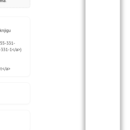
ima.
knjigu
555-331-
-331-1</a>)
kt</a>
njih