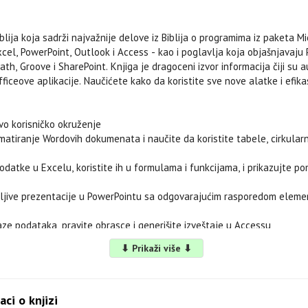
blija koja sadrži najvažnije delove iz Biblija o programima iz paketa M
cel, PowerPoint, Outlook i Access - kao i poglavlja koja objašnjavaju 
th, Groove i SharePoint. Knjiga je dragoceni izvor informacija čiji su a
fficeove aplikacije. Naučićete kako da koristite sve nove alatke i efika
vo korisničko okruženje
matiranje Wordovih dokumenata i naučite da koristite tabele, cirkular
odatke u Excelu, koristite ih u formulama i funkcijama, i prikazujte p
dljive prezentacije u PowerPointu sa odgovarajućim rasporedom elemen
aze podataka, pravite obrasce i generišite izveštaje u Accessu
elektronskom poštom, podacima o osobama za kontakt i sastancima
⬇ Prikaži više ⬇
ljive publikacije i automatizovane obrasce, te organizujte informacije
aci o knjizi