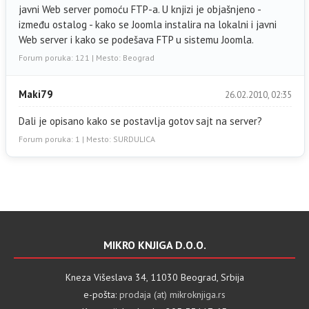
javni Web server pomoću FTP-a. U knjizi je objašnjeno -
između ostalog - kako se Joomla instalira na lokalni i javni
Web server i kako se podešava FTP u sistemu Joomla.
Forum poruka: 121 | Mesto: Beograd
Maki79
26.02.2010, 02:35
Dali je opisano kako se postavlja gotov sajt na server?
Forum poruka: 1 | Mesto: SURDULICA
MIKRO KNJIGA D.O.O.
Kneza Višeslava 34, 11030 Beograd, Srbija
e-pošta:
prodaja (at) mikroknjiga.rs