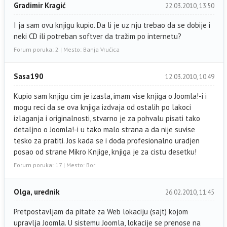
Gradimir Kragić
22.03.2010, 13:50
I ja sam ovu knjigu kupio. Da li je uz nju trebao da se dobije i
neki CD ili potreban softver da tražim po internetu?
Forum poruka: 2 | Mesto: Banja Vrućica
Sasa190
12.03.2010, 10:49
Kupio sam knjigu cim je izasla, imam vise knjiga o Joomla!-i i
mogu reci da se ova knjiga izdvaja od ostalih po lakoci
izlaganja i originalnosti, stvarno je za pohvalu pisati tako
detaljno o Joomla!-i u tako malo strana a da nije suvise
tesko za pratiti. Jos kada se i doda profesionalno uradjen
posao od strane Mikro Knjige, knjiga je za cistu desetku!
Forum poruka: 17 | Mesto: Bor
Olga, urednik
26.02.2010, 11:45
Pretpostavljam da pitate za Web lokaciju (sajt) kojom
upravlja Joomla. U sistemu Joomla, lokacije se prenose na