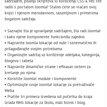
sadržajem, pisanju skriptova ili korišćenju CSS-a. Već ste
radili s portalom Joomla? Stalno ćete se vraćati ovoj
knjizi i njenom merodavnom, razumljivom i primerima
bogatom sadržaju.
• Saznajte šta je upravljanje sadržajem, šta radi Joomla!
i kako njene komponente funkcionišu zajedno
• Napravite Joomla lokacije od nule i sistematično ih
prilagođavajte svojim potrebama
• Organizujte sadržaj uz korišćenje odeljaka, kategorija,
blogova i tabela
• Napravite dinamičke strane i efikasan sistem za
kretanje po njima
• Koristite Joomla! module i komponente
• Optimizujte svoje Joomla! lokacije za pretraživače
Weba
• Pratite tri primera izvedena od početka do kraja:
izrada Web lokacije za školu, mali biznis i blog