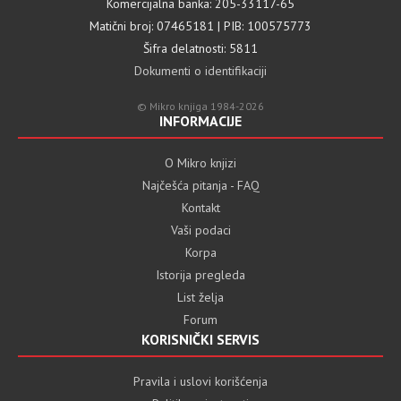
Komercijalna banka: 205-33117-65
Matični broj: 07465181 | PIB: 100575773
Šifra delatnosti: 5811
Dokumenti o identifikaciji
© Mikro knjiga 1984-2026
INFORMACIJE
O Mikro knjizi
Najčešća pitanja - FAQ
Kontakt
Vaši podaci
Korpa
Istorija pregleda
List želja
Forum
KORISNIČKI SERVIS
Pravila i uslovi korišćenja