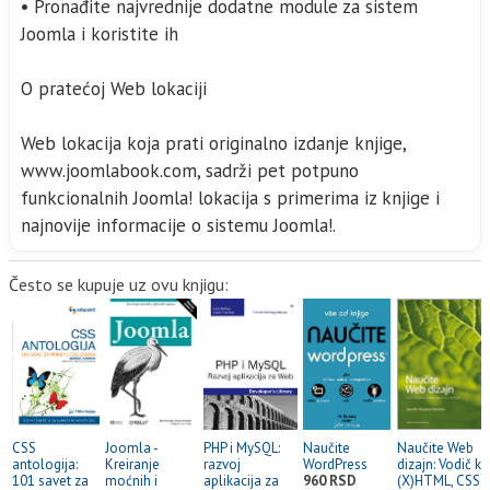
• Pronađite najvrednije dodatne module za sistem
Joomla i koristite ih
O pratećoj Web lokaciji
Web lokacija koja prati originalno izdanje knjige,
www.joomlabook.com, sadrži pet potpuno
funkcionalnih Joomla! lokacija s primerima iz knjige i
najnovije informacije o sistemu Joomla!.
Često se kupuje uz ovu knjigu:
CSS
Joomla -
PHP i MySQL:
Naučite
Naučite Web
antologija:
Kreiranje
razvoj
WordPress
dizajn: Vodič kr
101 savet za
moćnih i
aplikacija za
960 RSD
(X)HTML, CSS i