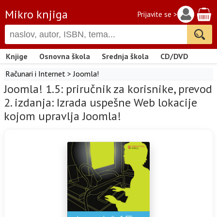
Mikro knjiga
Prijavite se >
Knjige
Osnovna škola
Srednja škola
CD/DVD
Računari i Internet
>
Joomla!
Joomla! 1.5: priručnik za korisnike, prevod
2. izdanja: Izrada uspešne Web lokacije
kojom upravlja Joomla!