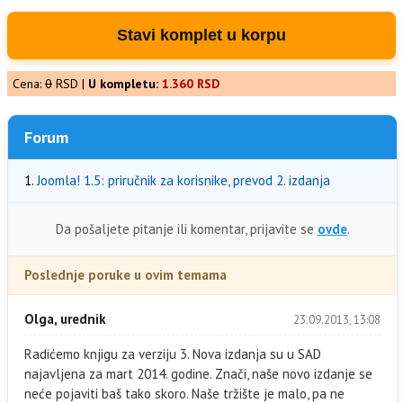
Stavi komplet u korpu
Cena:
0
RSD |
U kompletu:
1.360 RSD
Forum
1.
Joomla! 1.5: priručnik za korisnike, prevod 2. izdanja
Da pošaljete pitanje ili komentar, prijavite se
ovde
.
Poslednje poruke u ovim temama
Olga, urednik
23.09.2013, 13:08
Radićemo knjigu za verziju 3. Nova izdanja su u SAD
najavljena za mart 2014. godine. Znači, naše novo izdanje se
neće pojaviti baš tako skoro. Naše tržište je malo, pa ne