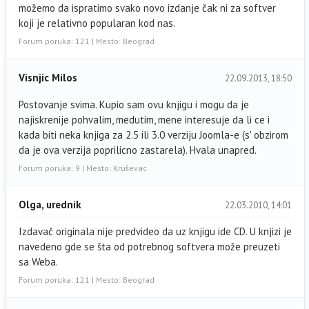
možemo da ispratimo svako novo izdanje čak ni za softver
koji je relativno popularan kod nas.
Forum poruka: 121 | Mesto: Beograd
Visnjic Milos
22.09.2013, 18:50
Postovanje svima. Kupio sam ovu knjigu i mogu da je
najiskrenije pohvalim, medutim, mene interesuje da li ce i
kada biti neka knjiga za 2.5 ili 3.0 verziju Joomla-e (s' obzirom
da je ova verzija poprilicno zastarela). Hvala unapred.
Forum poruka: 9 | Mesto: Kruševac
Olga, urednik
22.03.2010, 14:01
Izdavač originala nije predvideo da uz knjigu ide CD. U knjizi je
navedeno gde se šta od potrebnog softvera može preuzeti
sa Weba.
Forum poruka: 121 | Mesto: Beograd