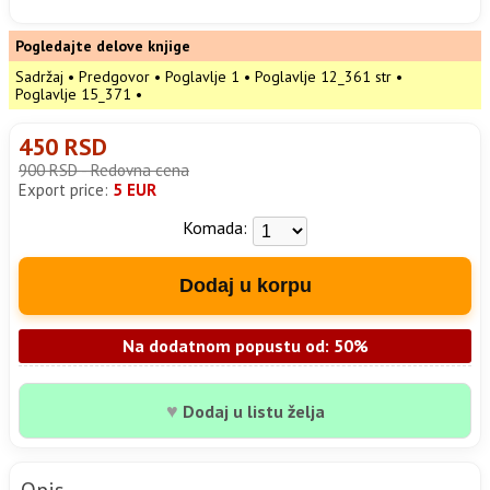
Pogledajte delove knjige
Sadržaj
•
Predgovor
•
Poglavlje 1
•
Poglavlje 12_361 str
•
Poglavlje 15_371
•
450 RSD
900 RSD - Redovna cena
Export price:
5 EUR
Komada:
Dodaj u korpu
Na dodatnom popustu od: 50%
♥
Dodaj u listu želja
Opis