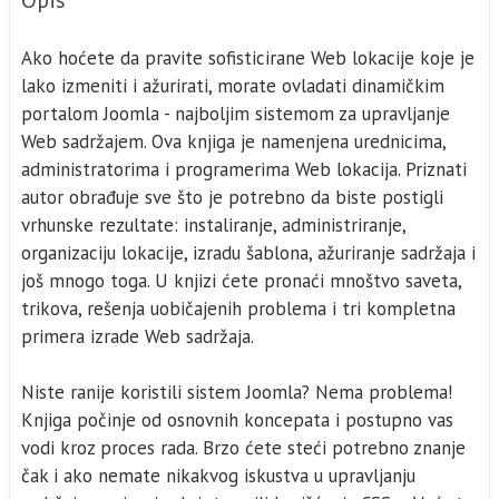
Ako hoćete da pravite sofisticirane Web lokacije koje je
lako izmeniti i ažurirati, morate ovladati dinamičkim
portalom Joomla - najboljim sistemom za upravljanje
Web sadržajem. Ova knjiga je namenjena urednicima,
administratorima i programerima Web lokacija. Priznati
autor obrađuje sve što je potrebno da biste postigli
vrhunske rezultate: instaliranje, administriranje,
organizaciju lokacije, izradu šablona, ažuriranje sadržaja i
još mnogo toga. U knjizi ćete pronaći mnoštvo saveta,
trikova, rešenja uobičajenih problema i tri kompletna
primera izrade Web sadržaja.
Niste ranije koristili sistem Joomla? Nema problema!
Knjiga počinje od osnovnih koncepata i postupno vas
vodi kroz proces rada. Brzo ćete steći potrebno znanje
čak i ako nemate nikakvog iskustva u upravljanju