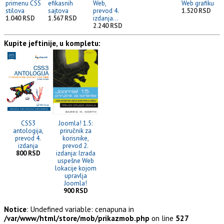
primenu CSS
efikasnih
Web,
Web grafiku
stilova
sajtova
prevod 4.
1.520 RSD
1.040 RSD
1.567 RSD
izdanja...
2.240 RSD
Kupite jeftinije, u kompletu:
CSS3
Joomla! 1.5:
antologija,
priručnik za
prevod 4.
korisnike,
izdanja
prevod 2.
800 RSD
izdanja: Izrada
uspešne Web
lokacije kojom
upravlja
Joomla!
900 RSD
Notice
: Undefined variable: cenapuna in
/var/www/html/store/mob/prikazmob.php
on line
527