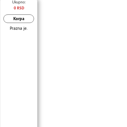
Ukupno:
0 RSD
Korpa
Prazna je.