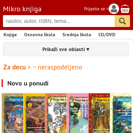
Mikro knjiga
Prijavite se >
Knjige
Osnovna škola
Srednja škola
CD/DVD
Prikaži sve oblasti ▾
Za decu
> ~ neraspodeljeno
Novo u ponudi