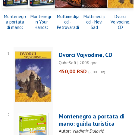
Montenegro
Montenegro
Multimedijalni
Multimedijalni
Dvorci
a portata
in Your
cd -
cd - Novi
Vojvodine,
di mano:
Hands:
Petrovaradinska
Sad
CD
guida
travel
tvrđava
turistica
guide
1.
Dvorci Vojvodine, CD
QubeSoft | 2008 god.
450,00 RSD
(5,00 EUR)
2.
Montenegro a portata di
mano: guida turistica
Autor:
Vladimir Dulović