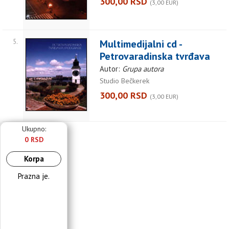
300,00 RSD
(3,00 EUR)
5.
Multimedijalni cd -
Petrovaradinska tvrđava
Autor:
Grupa autora
Studio Bečkerek
300,00 RSD
(3,00 EUR)
Ukupno:
0 RSD
Korpa
Prazna je.