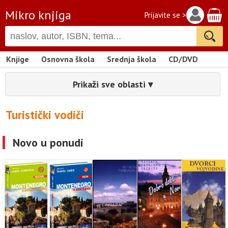
Mikro knjiga
Prijavite se >
Knjige
Osnovna škola
Srednja škola
CD/DVD
Prikaži sve oblasti ▾
Turistički vodiči
Novo u ponudi