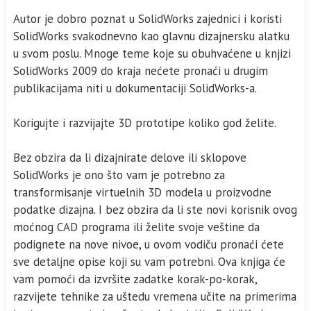
Autor je dobro poznat u SolidWorks zajednici i koristi
SolidWorks svakodnevno kao glavnu dizajnersku alatku
u svom poslu. Mnoge teme koje su obuhvaćene u knjizi
SolidWorks 2009 do kraja nećete pronaći u drugim
publikacijama niti u dokumentaciji SolidWorks-a.
Korigujte i razvijajte 3D prototipe koliko god želite.
Bez obzira da li dizajnirate delove ili sklopove
SolidWorks je ono što vam je potrebno za
transformisanje virtuelnih 3D modela u proizvodne
podatke dizajna. I bez obzira da li ste novi korisnik ovog
moćnog CAD programa ili želite svoje veštine da
podignete na nove nivoe, u ovom vodiču pronaći ćete
sve detaljne opise koji su vam potrebni. Ova knjiga će
vam pomoći da izvršite zadatke korak-po-korak,
razvijete tehnike za uštedu vremena učite na primerima