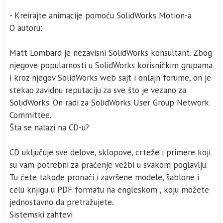
- Kreirajte animacije pomoću SolidWorks Motion-a
O autoru:
Matt Lombard je nezavisni SolidWorks konsultant. Zbog
njegove popularnosti u SolidWorks korisničkim grupama
i kroz njegov SolidWorks web sajt i onlajn forume, on je
stekao zavidnu reputaciju za sve što je vezano za
SolidWorks. On radi za SolidWorks User Group Network
Committee.
Šta se nalazi na CD-u?
CD uključuje sve delove, sklopove, crteže i primere koji
su vam potrebni za praćenje vežbi u svakom poglavlju.
Tu ćete takođe pronaći i završene modele, šablone i
celu knjigu u PDF formatu na engleskom , koju možete
jednostavno da pretražujete.
Sistemski zahtevi