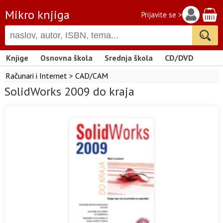
Mikro knjiga
Prijavite se >
Knjige
Osnovna škola
Srednja škola
CD/DVD
Računari i Internet
>
CAD/CAM
SolidWorks 2009 do kraja