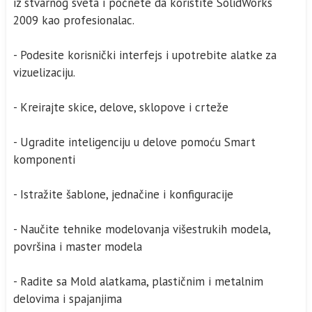
iz stvarnog sveta i počnete da koristite SolidWorks
2009 kao profesionalac.
- Podesite korisnički interfejs i upotrebite alatke za
vizuelizaciju.
- Kreirajte skice, delove, sklopove i crteže
- Ugradite inteligenciju u delove pomoću Smart
komponenti
- Istražite šablone, jednačine i konfiguracije
- Naučite tehnike modelovanja višestrukih modela,
površina i master modela
- Radite sa Mold alatkama, plastičnim i metalnim
delovima i spajanjima