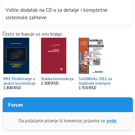
Vidite dodatak na CD-u za detalje i kompletne
sistemske zahteve.
Često se kupuje uz ovu knjigu:
MKE Modeliranje u
Statika konstrukcija
SolidWorks 2011 za
analizi konstrukcije
1.300 RSD
mašinske inženjere
1.800 RSD
1.920 RSD
Forum
Da pošaljete pitanje ili komentar, prijavite se
ovde
.