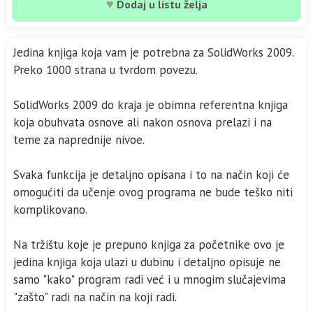
♥
Dodaj u listu želja
Jedina knjiga koja vam je potrebna za SolidWorks 2009.
Preko 1000 strana u tvrdom povezu.
SolidWorks 2009 do kraja je obimna referentna knjiga
koja obuhvata osnove ali nakon osnova prelazi i na
teme za naprednije nivoe.
Svaka funkcija je detaljno opisana i to na način koji će
omogućiti da učenje ovog programa ne bude teško niti
komplikovano.
Na tržištu koje je prepuno knjiga za početnike ovo je
jedina knjiga koja ulazi u dubinu i detaljno opisuje ne
samo "kako" program radi već i u mnogim slučajevima
"zašto" radi na način na koji radi.