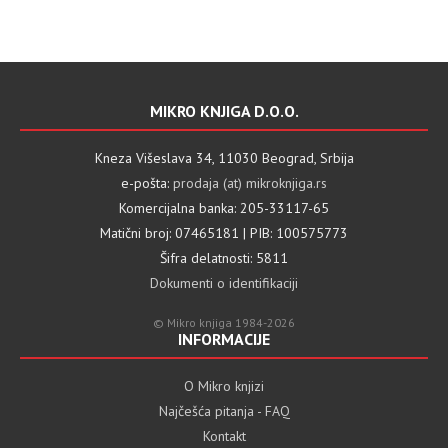
MIKRO KNJIGA D.O.O.
Kneza Višeslava 34, 11030 Beograd, Srbija
e-pošta:
prodaja (at) mikroknjiga.rs
Komercijalna banka: 205-33117-65
Matični broj: 07465181 | PIB: 100575773
Šifra delatnosti: 5811
Dokumenti o identifikaciji
© Mikro knjiga 1984-2026
INFORMACIJE
O Mikro knjizi
Najčešća pitanja - FAQ
Kontakt