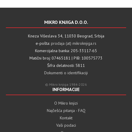
MIKRO KNJIGA D.O.O.
Kneza Višeslava 34, 11030 Beograd, Srbija
e-pošta:
prodaja (at) mikroknjiga.rs
Komercijalna banka: 205-33117-65
Matični broj: 07465181 | PIB: 100575773
Šifra delatnosti: 5811
Dokumenti o identifikaciji
© Mikro knjiga 1984-2026
INFORMACIJE
O Mikro knjizi
Najčešća pitanja - FAQ
Kontakt
Vaši podaci