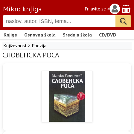
Mikro knjiga
Prijavite se >
Knjige
Osnovna škola
Srednja škola
CD/DVD
Književnost
>
Poezija
СЛОВЕНСКА РОСА