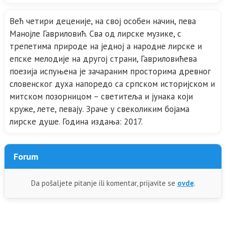
Већ четири деценије, на свој особен начин, пева
Манојле Гавриловић. Сва од лирске музике, с
трепетима природе на једној а народне лирске и
епске мелодије на другој страни, Гавриловићева
поезија испуњена је зачараним просторима древног
словенског духа напоредо са српском историјском и
митском позорницом – светитеља и јунака који
круже, лете, певају. Зраче у свеколиким бојама
лирске душе. Година издања: 2017.
Forum
Da pošaljete pitanje ili komentar, prijavite se
ovde
.