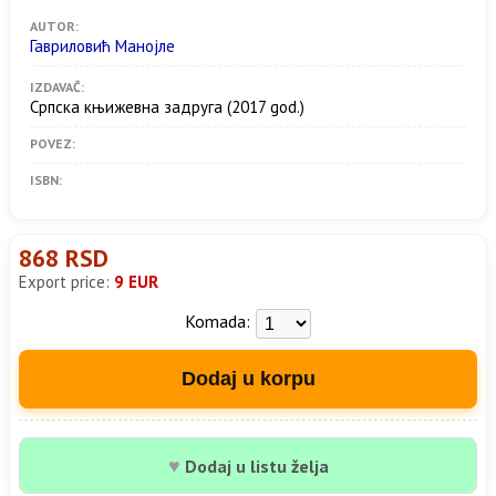
AUTOR:
Гавриловић Манојле
IZDAVAČ:
Српска књижевна задруга
(2017 god.)
POVEZ:
ISBN:
868 RSD
Export price:
9 EUR
Komada:
Dodaj u korpu
♥
Dodaj u listu želja