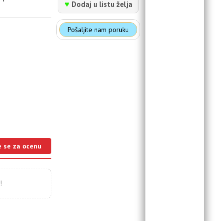
♥
Dodaj u listu želja
Pošaljite nam poruku
e se za ocenu
!