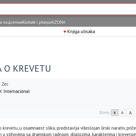
и подсетник
Kontakt i pitanja
AIZONA
♥
Knjiga utisaka
A O KREVETU
r Zec
 Internacional
A
Slova:
A
A
krevetu, u osamnaest slika, predstavlja višeslojan lirski narativ, pri
n u stihovima sa dramskom radnjom, dijalozima, karakterima i kreveto