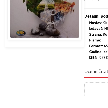
Detaljni pod
Naslov:
SK
Izdavač:
NN
Strana:
86 
Pismo:
Format:
A5
Godina izd
ISBN:
9788
Ocene čita