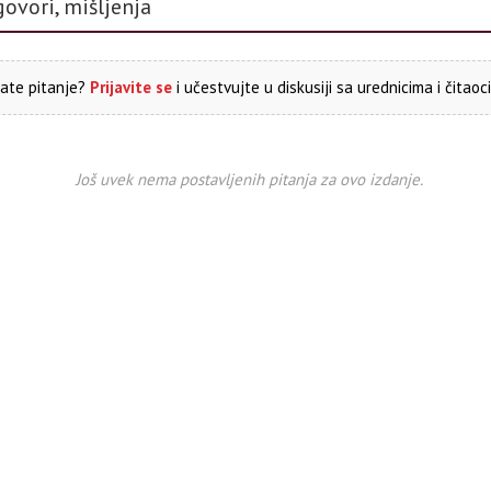
govori, mišljenja
ate pitanje?
Prijavite se
i učestvujte u diskusiji sa urednicima i čitaoc
Još uvek nema postavljenih pitanja za ovo izdanje.