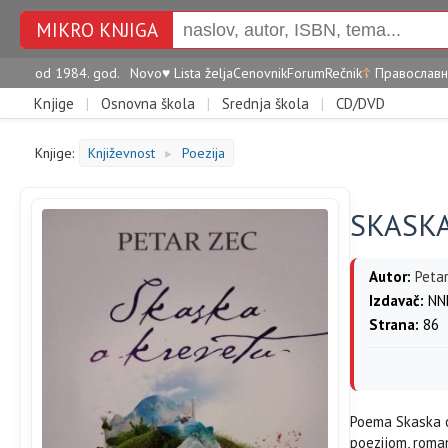
MIKRO KNJIGA
od 1984. god.
Novo
♥
Lista želja
Cenovnik
Forum
Rečnik
☦
Православн
Knjige
|
Osnovna škola
|
Srednja škola
|
CD/DVD
Knjige:
Književnost
Poezija
►
SKASK
Autor:
Peta
Izdavač:
NNK
Strana:
86
Poema Skaska o 
poezijom, roma