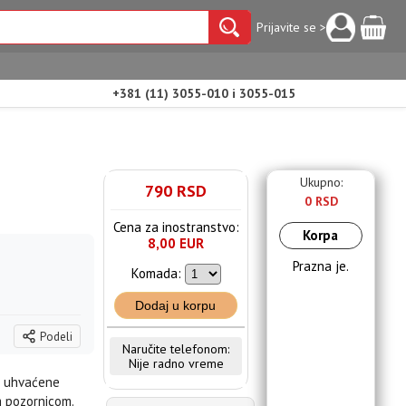
Prijavite se >
+381 (11) 3055-010 i 3055-015
Ukupno:
790 RSD
0 RSD
Cena za inostranstvo:
Korpa
8,00 EUR
Prazna je.
Komada:
Dodaj u korpu
Podeli
Naručite telefonom:
Nije radno vreme
če uhvaćene
m pozornicom.