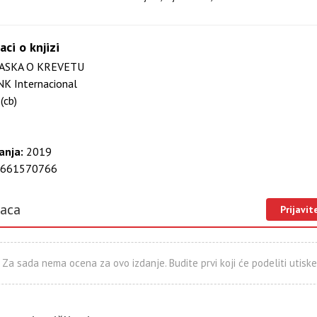
aci o knjizi
ASKA O KREVETU
K Internacional
(cb)
anja:
2019
661570766
laca
Prijavit
Za sada nema ocena za ovo izdanje. Budite prvi koji će podeliti utiske