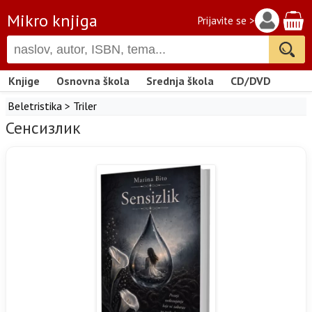
Mikro knjiga
Prijavite se >
Knjige
Osnovna škola
Srednja škola
CD/DVD
Beletristika
>
Triler
Сенсизлик