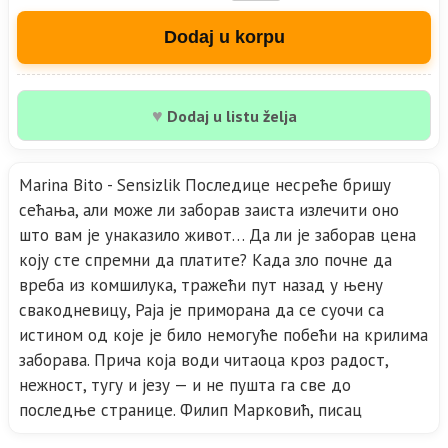
Dodaj u korpu
♥
Dodaj u listu želja
Marina Bito - Sensizlik Последице несреће бришу
сећања, али може ли заборав заиста излечити оно
што вам је унаказило живот… Да ли је заборав цена
коју сте спремни да платите? Када зло почне да
вреба из комшилука, тражећи пут назад у њену
свакодневицу, Раја је приморана да се суочи са
истином од које је било немогуће побећи на крилима
заборава. Прича која води читаоца кроз радост,
нежност, тугу и језу — и не пушта га све до
последње странице. Филип Марковић, писац