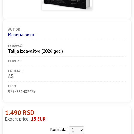
AUTOR:
Марина Бито
IZDAVAČ:
Talija izdavaštvo
(2026 god.)
POVEZ:
FORMAT:
A5
ISBN:
9788661402425
1.490 RSD
Export price:
15 EUR
Komada: