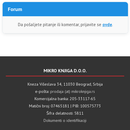
Forum
Da pošaljete pitanje ili komentar, prijavite se
ovde
.
MIKRO KNJIGA D.O.O.
Kneza Višeslava 34, 11030 Beograd, Srbija
e-pošta:
prodaja (at) mikroknjiga.rs
Komercijalna banka: 205-33117-65
Matični broj: 07465181 | PIB: 100575773
Šifra delatnosti: 5811
Dokumenti o identifikaciji