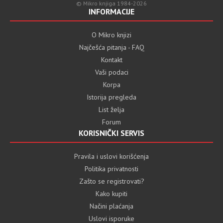
© Mikro knjiga 1984-2026
INFORMACIJE
O Mikro knjizi
Najčešća pitanja - FAQ
Kontakt
Vaši podaci
Korpa
Istorija pregleda
List želja
Forum
KORISNIČKI SERVIS
Pravila i uslovi korišćenja
Politika privatnosti
Zašto se registrovati?
Kako kupiti
Načini plaćanja
Uslovi isporuke