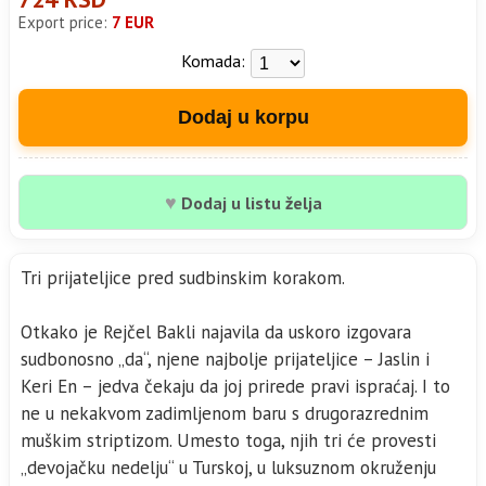
Export price:
7 EUR
Komada:
Dodaj u korpu
♥
Dodaj u listu želja
Tri prijateljice pred sudbinskim korakom.
Otkako je Rejčel Bakli najavila da uskoro izgovara
sudbonosno „da“, njene najbolje prijateljice – Jaslin i
Keri En – jedva čekaju da joj prirede pravi ispraćaj. I to
ne u nekakvom zadimljenom baru s drugorazrednim
muškim striptizom. Umesto toga, njih tri će provesti
„devojačku nedelju“ u Turskoj, u luksuznom okruženju