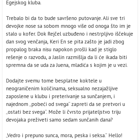
Egejskog kluba.
Trebalo bi da to bude savršeno putovanje. Ali sve tri
devojke nose sa sobom mnogo više od onoga što im je
stalo u kofer. Dok Rejčel uzbuđeno i nestrpljivo iščekuje
dan svog venčanja, Keri En se pita zašto je jadi zbog
propalog braka nisu napokon prošli kad je stiglo
rešenje o razvodu, a Jaslin razmišlja da li će ikada biti
spremna da se uda za Juena, mladića s kojim je u vezi.
Dodajte svemu tome besplatne koktele u
neograničenim količinama, seksualno nezajažljive
zaposlene u klubu i preterivanje sa sunčanjem, i
najednom „pobeći od svega“ zapreti da se pretvori u
„ostati bez svega“. Može li čvrsto prijateljstvo triju
devojaka preživeti samo sedam sunčanih dana?
„Vedro i prepuno sunca, mora, peska i seksa.“ Hello!