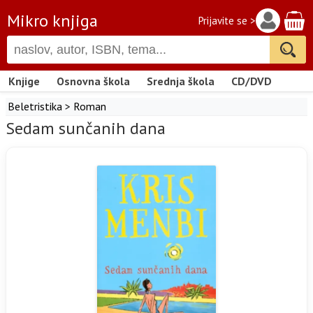
Mikro knjiga
Prijavite se >
Knjige
Osnovna škola
Srednja škola
CD/DVD
Beletristika
>
Roman
Sedam sunčanih dana