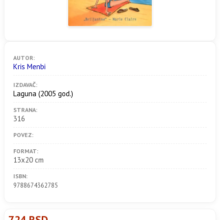
AUTOR:
Kris Menbi
IZDAVAČ:
Laguna
(2005 god.)
STRANA:
316
POVEZ:
FORMAT:
13x20 cm
ISBN:
9788674362785
724 RSD