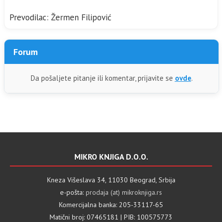
Prevodilac: Žermen Filipović
Forum
Da pošaljete pitanje ili komentar, prijavite se
ovde
.
MIKRO KNJIGA D.O.O.
Kneza Višeslava 34, 11030 Beograd, Srbija
e-pošta:
prodaja (at) mikroknjiga.rs
Komercijalna banka: 205-33117-65
Matični broj: 07465181 | PIB: 100575773