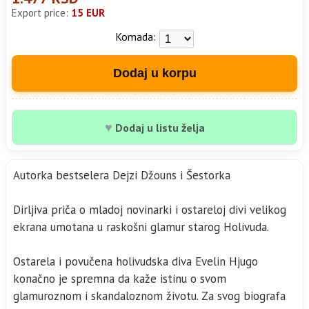
Export price:
15 EUR
Komada:
Dodaj u korpu
♥
Dodaj u listu želja
Autorka bestselera Dejzi Džouns i Šestorka
Dirljiva priča o mladoj novinarki i ostareloj divi velikog
ekrana umotana u raskošni glamur starog Holivuda.
Ostarela i povučena holivudska diva Evelin Hjugo
konačno je spremna da kaže istinu o svom
glamuroznom i skandaloznom životu. Za svog biografa