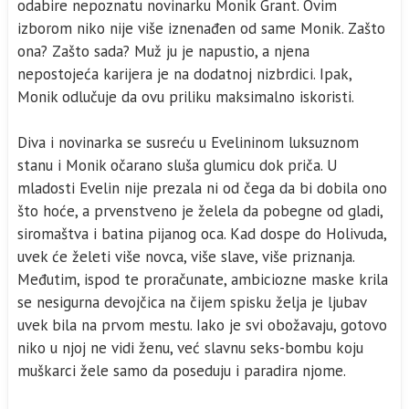
odabire nepoznatu novinarku Monik Grant. Ovim
izborom niko nije više iznenađen od same Monik. Zašto
ona? Zašto sada? Muž ju je napustio, a njena
nepostojeća karijera je na dodatnoj nizbrdici. Ipak,
Monik odlučuje da ovu priliku maksimalno iskoristi.
Diva i novinarka se susreću u Evelininom luksuznom
stanu i Monik očarano sluša glumicu dok priča. U
mladosti Evelin nije prezala ni od čega da bi dobila ono
što hoće, a prvenstveno je želela da pobegne od gladi,
siromaštva i batina pijanog oca. Kad dospe do Holivuda,
uvek će želeti više novca, više slave, više priznanja.
Međutim, ispod te proračunate, ambiciozne maske krila
se nesigurna devojčica na čijem spisku želja je ljubav
uvek bila na prvom mestu. Iako je svi obožavaju, gotovo
niko u njoj ne vidi ženu, već slavnu seks-bombu koju
muškarci žele samo da poseduju i paradira njome.