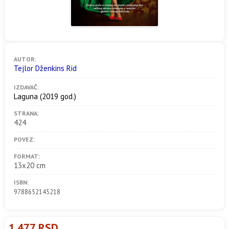
AUTOR:
Tejlor Dženkins Rid
IZDAVAČ:
Laguna
(2019 god.)
STRANA:
424
POVEZ:
FORMAT:
13x20 cm
ISBN:
9788652145218
1.477 RSD