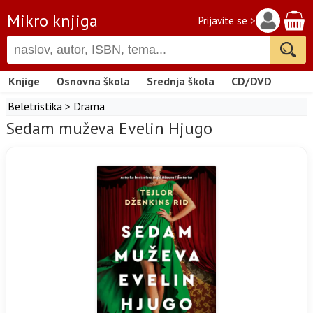
Mikro knjiga
Prijavite se >
Knjige
Osnovna škola
Srednja škola
CD/DVD
Beletristika
>
Drama
Sedam muževa Evelin Hjugo