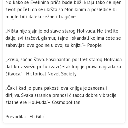
No kako se Evelinina priča bude bliži kraju tako će njen
život početi da se ukršta sa Monikinim a posledice bi
mogle biti dalekosežne i tragične.
„Ništa nije sjajnije od slave starog Holivuda. Ne tražite
dalje, svi tračevi, glamur, tajne i skandali kojima ćete se
zabavljati ove godine u ovoj su knjizi.“– People
„Zrelo, sočno štivo. Fascinantan portret starog Holivuda
dat kroz svežu priču i završetak koji je prava nagrada za
čitaoca.“– Historical Novel Society
„Čak i kad je puna pakosti ova knjiga je zanosna i
dirljiva. Svaka stranica prenosi čitaocu dobre vibracije
zlatne ere Holivuda.“– Cosmopolitan
Prevodilac: Eli Gilić