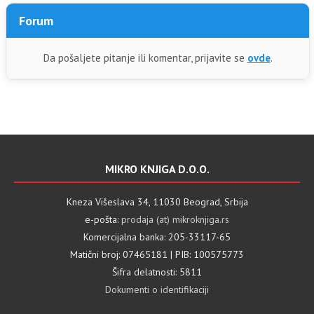
Forum
Da pošaljete pitanje ili komentar, prijavite se
ovde
.
MIKRO KNJIGA D.O.O.
Kneza Višeslava 34, 11030 Beograd, Srbija
e-pošta:
prodaja (at) mikroknjiga.rs
Komercijalna banka: 205-33117-65
Matični broj: 07465181 | PIB: 100575773
Šifra delatnosti: 5811
Dokumenti o identifikaciji