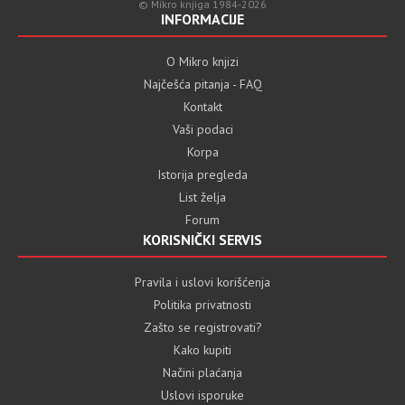
© Mikro knjiga 1984-2026
INFORMACIJE
O Mikro knjizi
Najčešća pitanja - FAQ
Kontakt
Vaši podaci
Korpa
Istorija pregleda
List želja
Forum
KORISNIČKI SERVIS
Pravila i uslovi korišćenja
Politika privatnosti
Zašto se registrovati?
Kako kupiti
Načini plaćanja
Uslovi isporuke