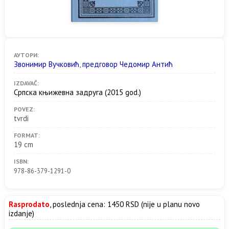
АУТОРИ:
Звонимир Вучковић
,
предговор Чедомир Антић
IZDAVAČ:
Српска књижевна задруга
(2015 god.)
POVEZ:
tvrdi
FORMAT:
19 cm
ISBN:
978-86-379-1291-0
Rasprodato
, poslednja cena: 1450 RSD (nije u planu novo
izdanje)