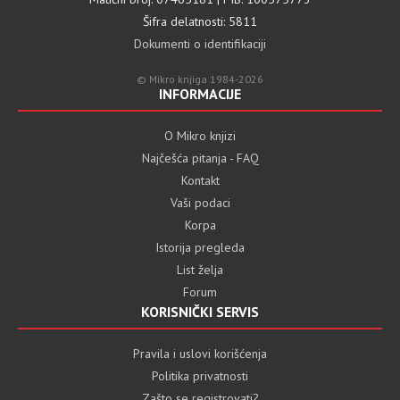
Šifra delatnosti: 5811
Dokumenti o identifikaciji
© Mikro knjiga 1984-2026
INFORMACIJE
O Mikro knjizi
Najčešća pitanja - FAQ
Kontakt
Vaši podaci
Korpa
Istorija pregleda
List želja
Forum
KORISNIČKI SERVIS
Pravila i uslovi korišćenja
Politika privatnosti
Zašto se registrovati?