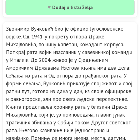
♥
Dodaj u listu želja
Звонимир Вучковић био је официр Југословенске
војске. Од 1941. у покрету отпора Драже
Михајловића, по чину капетан, комадант корпуса.
Поткрај рата војни изасланик у савезничкој команди
у Италији. До 2004. живео је у Сједињеним
Америчким Државама. Његова књига има два дела:
Сећања из рата и Од отпора до грађанског рата. У
форми сећања, Вучковић приказује свој живот и свој
ратни пут, готово из дана у дан, из своје официрске
и равногорске, али пре свега људске перспективе.
Књига представља хронику рата у близини Драже
Михајловића, који је, уз приповедача, главни јунак
трагичних збивања у Србији током Другог светског
рата. Његово казивање није једнострано и
навијачко. Помињу се многа имена, места, датуми.