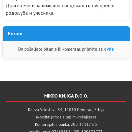
Драгоцено и занимљиво сведочанство искреног
родољуба и учесника.
Forum
Da pošaljete pitanje ili komentar, prijavite se
ovde
.
MIKRO KNJIGA D.O.O.
Kneza Višeslava 34, 11030 Beograd, Srbija
e-pošta:
prodaja (at) mikroknjiga.rs
Komercijalna banka: 205-33117-65
Matični broj: 07465181 | PIB: 100575773