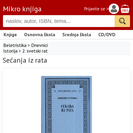
Mikro knjiga
Prijavite se >
Knjige
Osnovna škola
Srednja škola
CD/DVD
Beletristika
>
Dnevnici
Istorija
>
2. svetski rat
Sećanja iz rata