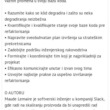
važnih promena u svoju bazu koda.
• Razumite kako se kôd degradira i zašto su neka
degradiranja neizbežna
• Kvantifikujte i kvalifikujete stanje svoje baze koda pre
refaktorisanja
• Napravite sveobuhvatan plan izvršenja sa strateškim
prekretnicama
• Zadobijte podršku inženjerskog rukovodstva
• Formirajte i koordinirajte tim koji je najprikladniji za
projekat
• Efikasno komunicirajte unutar i izvan svog tima
• Usvojite najbolje prakse za uspešno izvršavanje
refaktorisanja
O AUTORU
Maude Lemaire je softverski inženjer u kompaniji Slack,
gde radi na skaliranju proizvoda da bi unapredili rad