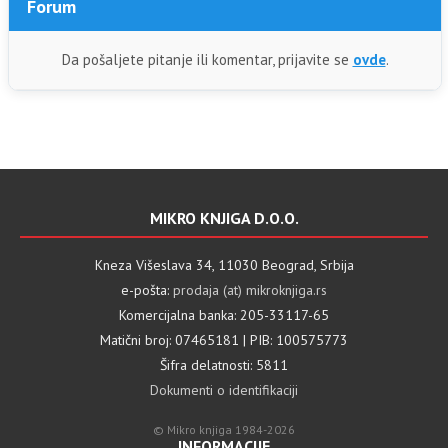
Forum
Da pošaljete pitanje ili komentar, prijavite se
ovde
.
MIKRO KNJIGA D.O.O.
Kneza Višeslava 34, 11030 Beograd, Srbija
e-pošta:
prodaja (at) mikroknjiga.rs
Komercijalna banka: 205-33117-65
Matični broj: 07465181 | PIB: 100575773
Šifra delatnosti: 5811
Dokumenti o identifikaciji
© Mikro knjiga 1984-2026
INFORMACIJE