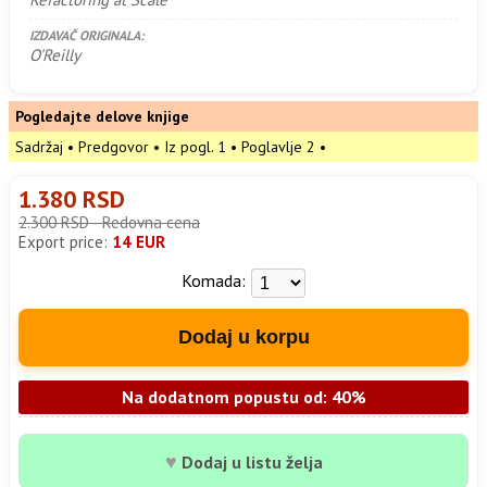
IZDAVAČ ORIGINALA:
O'Reilly
Pogledajte delove knjige
Sadržaj
•
Predgovor
•
Iz pogl. 1
•
Poglavlje 2
•
1.380 RSD
2.300 RSD - Redovna cena
Export price:
14 EUR
Komada:
Dodaj u korpu
Na dodatnom popustu od: 40%
♥
Dodaj u listu želja