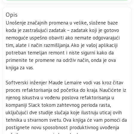
Opis
Unošenje značajnih promena u velike, složene baze
koda je zastrašujući zadatak – zadatak koji je gotovo
nemoguće uspešno obaviti ako nemate odgovarajući
tim, alate i način razmišljanja. Ako je vašoj aplikaciji
potreban temeljan remont i niste sigurni kako da
primenite te promene na održiv način, onda je ova
knjiga za vas.
Softverski inženjer Maude Lemaire vodi vas kroz čitav
proces refaktorisanja od početka do kraja. Naučićete iz
njenog iskustva u vođenu poslova refaktorisanja u
kompaniji Slack tokom zahtevnog perioda rasta,
uključujući dve studije slučaja koje ilustruju uticaj ovih
tehnika u stvarnom svetu. Ova knjiga će vam pomoći da
postignete novu sposobnost produktivnog uvođenja