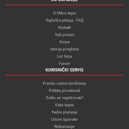
O Mikro knjizi
Najčešća pitanja - FAQ
Kontakt
Vaši podaci
Korpa
Istorija pregleda
List želja
Forum
KORISNIČKI SERVIS
Pravila i uslovi korišćenja
Politika privatnosti
Zašto se registrovati?
Kako kupiti
Načini plaćanja
Uslovi isporuke
Reklamacije