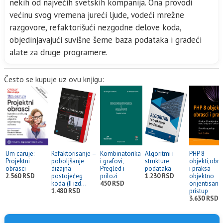
nekih od najvećih svetskih kompanija. Ona provodi
većinu svog vremena jureći ljude, vodeći mrežne
razgovore, refaktorišući nezgodne delove koda,
objedinjavajući suvišne šeme baza podataka i gradeći
alate za druge programere.
Često se kupuje uz ovu knjigu:
Um caruje:
Refaktorisanje –
Kombinatorika
Algoritmi i
PHP 8
Projektni
poboljšanje
i grafovi,
strukture
objekti,obra
obrasci
dizajna
Pregled i
podataka
i praksa
2.560 RSD
postojećeg
prilozi
1.230 RSD
objektno
koda (II izd...
450 RSD
orijentisan
1.480 RSD
pristup
3.630 RSD