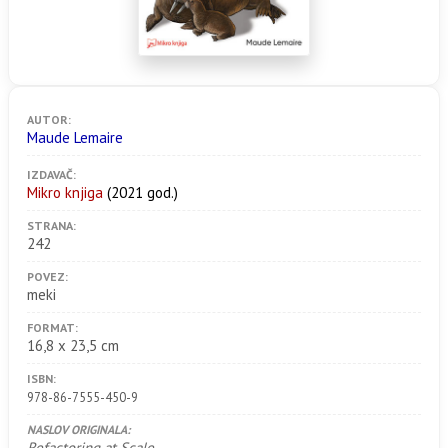
AUTOR:
Maude Lemaire
IZDAVAČ:
Mikro knjiga
(2021 god.)
STRANA:
242
POVEZ:
meki
FORMAT:
16,8 x 23,5 cm
ISBN:
978-86-7555-450-9
NASLOV ORIGINALA:
Refactoring at Scale