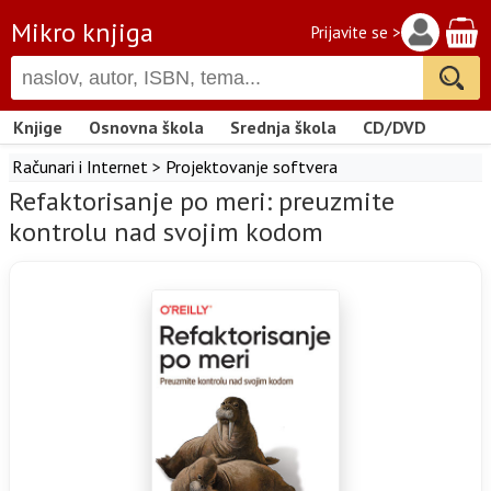
Mikro knjiga
Prijavite se >
Knjige
Osnovna škola
Srednja škola
CD/DVD
Računari i Internet
>
Projektovanje softvera
Refaktorisanje po meri: preuzmite
kontrolu nad svojim kodom