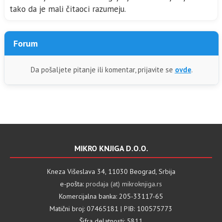
tako da je mali čitaoci razumeju.
Forum
Da pošaljete pitanje ili komentar, prijavite se
ovde
.
MIKRO KNJIGA D.O.O.
Kneza Višeslava 34, 11030 Beograd, Srbija
e-pošta:
prodaja (at) mikroknjiga.rs
Komercijalna banka: 205-33117-65
Matični broj: 07465181 | PIB: 100575773
Šifra delatnosti: 5811