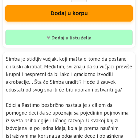
Dodaj u korpu
♥
Dodaj u listu želja
Simba je stidljiv vučjak, koji mašta o tome da postane
cirkuski akrobat. Međutim, svi znaju da su vučjaci previše
krupni i nespretni da bi lako i graciozno izvodili
akrobacije… Šta će Simba uraditi? Hoće li zauvek
odustati od svog sna ili će biti uporan i ostvariti ga?
Edicija Rastimo bezbrižno nastala je s ciljem da
pomogne deci da se upoznaju sa pojedinim pojmovima
iz sveta psihologije i ličnog razvoja. U svakoj knjizi
izdvojena je po jedna ideja, koja je prema naučnim
istraživanjima korisna za odgajanje dece i objašnjena