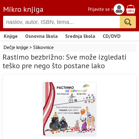
Mikro knjiga
Prijavite se >
Knjige
Osnovna škola
Srednja škola
CD/DVD
Dečje knjige
>
Slikovnice
Rastimo bezbrižno: Sve može izgledati
teško pre nego što postane lako