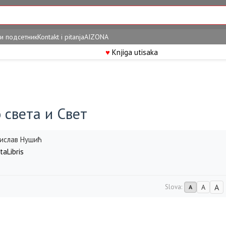
и подсетник
Kontakt i pitanja
AIZONA
♥
Knjiga utisaka
 света и Свет
ислав Нушић
taLibris
A
Slova:
A
A