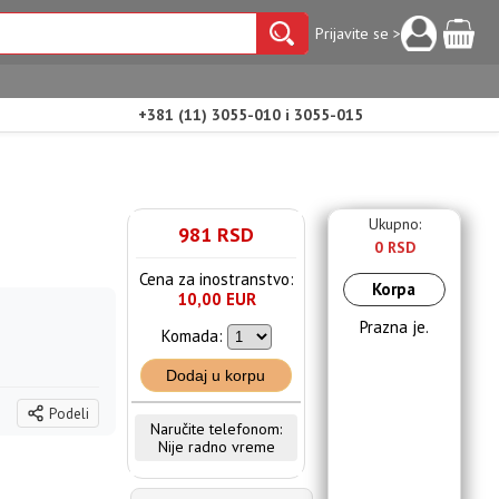
Prijavite se >
+381 (11) 3055-010 i 3055-015
Ukupno:
981 RSD
0 RSD
Cena za inostranstvo:
Korpa
10,00 EUR
Prazna je.
Komada:
Dodaj u korpu
Podeli
Naručite telefonom:
Nije radno vreme