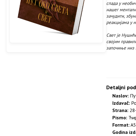
спада у необи
нашег менталит
зачудити, збун
реакцијама у н
Свет је Нушић
својим правил
започиње низ 
Detaljni pod
Naslov:
Пут
Izdavač:
Po
Strana:
284
Pismo:
Ћир
Format:
A5
Godina izd