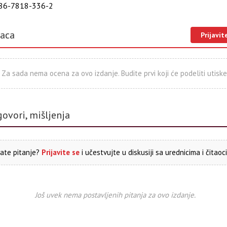
86-7818-336-2
laca
Prijavit
Za sada nema ocena za ovo izdanje. Budite prvi koji će podeliti utiske
govori, mišljenja
ate pitanje?
Prijavite se
i učestvujte u diskusiji sa urednicima i čitaoc
Još uvek nema postavljenih pitanja za ovo izdanje.