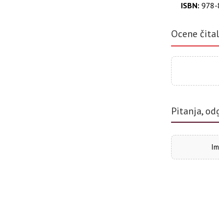
ISBN:
978-
Ocene čita
Pitanja, od
Im