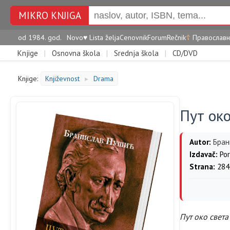
MIKRO KNJIGA
od 1984. god.
Novo
♥
Lista želja
Cenovnik
Forum
Rečnik
☦
Православн
Knjige
|
Osnovna škola
|
Srednja škola
|
CD/DVD
Knjige:
Književnost
Drama
►
Пут око
Autor:
Бран
Izdavač:
Por
Strana:
284
Пут око света