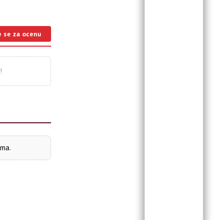
e se za ocenu
!
ima.