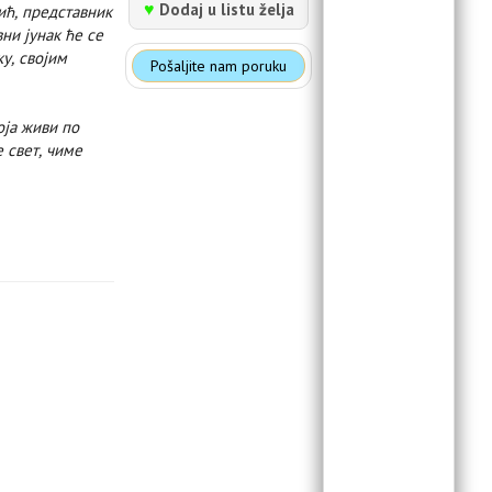
♥
Dodaj u listu želja
ић, представник
ни јунак ће се
у, својим
Pošaljite nam poruku
оја живи по
 свет, чиме