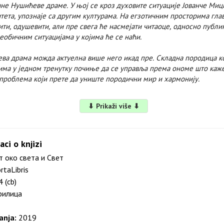
чне Нушићеве драме. У њој се кроз духовите ситуације Јованче Миц
ета, упознаје са другим културама. На егзотичним просторима глав
ити, одушевити, али пре свега ће насмејати читаоце, односно публик
еобичним ситуацијама у којима ће се наћи.
ева драма можда актуелна више него икад пре. Складна породица к
има у једном тренутку почиње да се управља према ономе што каже
проблема који прете да униште породични мир и хармонију.
⬇ Prikaži više ⬇
aci o knjizi
 око света и Свет
rtaLibris
 (cb)
илица
anja:
2019