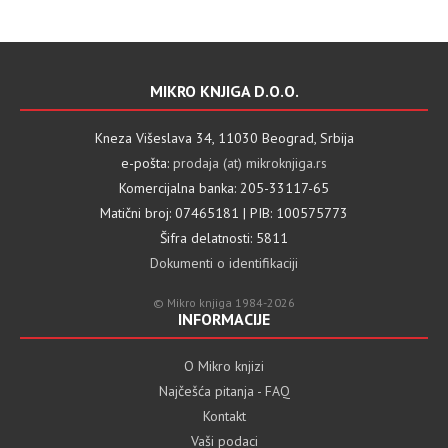
MIKRO KNJIGA D.O.O.
Kneza Višeslava 34, 11030 Beograd, Srbija
e-pošta:
prodaja (at) mikroknjiga.rs
Komercijalna banka: 205-33117-65
Matični broj: 07465181 | PIB: 100575773
Šifra delatnosti: 5811
Dokumenti o identifikaciji
© Mikro knjiga 1984-2026
INFORMACIJE
O Mikro knjizi
Najčešća pitanja - FAQ
Kontakt
Vaši podaci