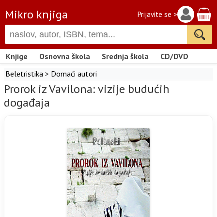
Mikro knjiga
Prijavite se >
Knjige
Osnovna škola
Srednja škola
CD/DVD
Beletristika
>
Domaći autori
Prorok iz Vavilona: vizije budućih
događaja