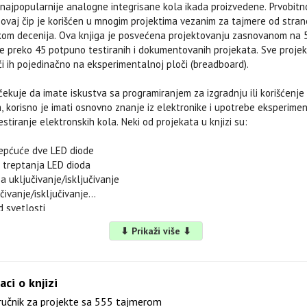
najpopularnije analogne integrisane kola ikada proizvedene. Prvobitn
 ovaj čip je korišćen u mnogim projektima vezanim za tajmere od stra
kom decenija. Ova knjiga je posvećena projektovanju zasnovanom na 5
e preko 45 potpuno testiranih i dokumentovanih projekata. Sve projekt
ći ih pojedinačno na eksperimentalnoj ploči (breadboard).
ekuje da imate iskustva sa programiranjem za izgradnju ili korišćenje 
, korisno je imati osnovno znanje iz elektronike i upotrebe eksperime
estiranje elektronskih kola. Neki od projekata u knjizi su:
epćuće dve LED diode
 treptanja LED dioda
a uključivanje/isključivanje
ivanje/isključivanje
d svetlosti
etlo/tamu
⬇ Prikaži više ⬇
kih rafala
rajanja
da
 LED diodama
aci o knjizi
ručnik za projekte sa 555 tajmerom