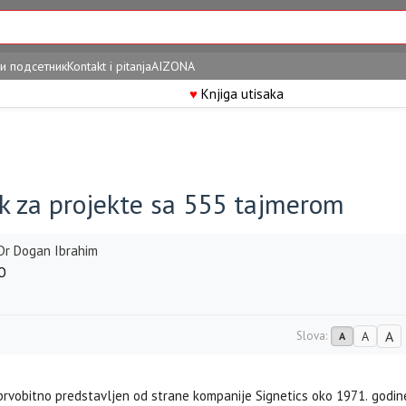
и подсетник
Kontakt i pitanja
AIZONA
♥
Knjiga utisaka
ik za projekte sa 555 tajmerom
 Dr Dogan Ibrahim
O
A
Slova:
A
A
prvobitno predstavljen od strane kompanije Signetics oko 1971. godin