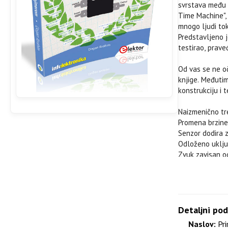
svrstava među 
Time Machine",
mnogo ljudi to
Predstavljeno j
testirao, prave
Od vas se ne oč
knjige. Međutim
konstrukciju i t
Naizmenično tr
Promena brzine
Senzor dodira z
Odloženo uključ
Zvuk zavisan o
Prekidač za sv
Generator tons
Tajmer dugog t
Potera LED dio
Igra ruleta sa
Detaljni pod
Semafori
Naslov:
Pri