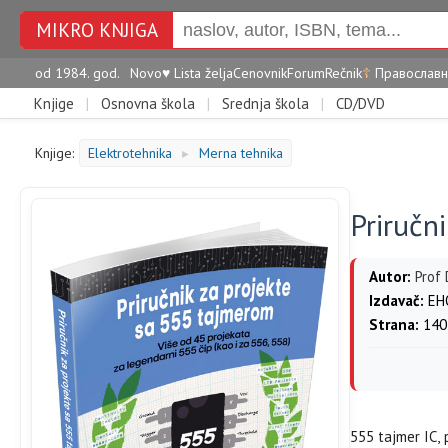
MIKRO KNJIGA
od 1984. god.
Novo
♥
Lista želja
Cenovnik
Forum
Rečnik
☦
Православн
Knjige
|
Osnovna škola
|
Srednja škola
|
CD/DVD
Knjige:
Elektrotehnika
Merna tehnika
►
Priručn
Autor:
Prof
Izdavač:
EH
Strana:
140
555 tajmer IC, 