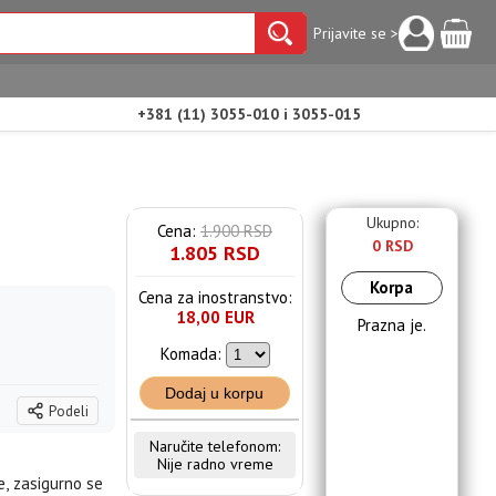
Prijavite se >
+381 (11) 3055-010 i 3055-015
Ukupno:
Cena:
1.900 RSD
0 RSD
1.805 RSD
Korpa
Cena za inostranstvo:
18,00 EUR
Prazna je.
Komada:
Dodaj u korpu
Podeli
Naručite telefonom:
Nije radno vreme
e, zasigurno se