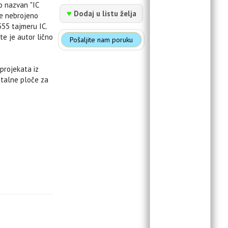
o nazvan "IC
♥
Dodaj u listu želja
ne nebrojeno
55 tajmeru IC.
e je autor lično
Pošaljite nam poruku
projekata iz
ntalne ploče za