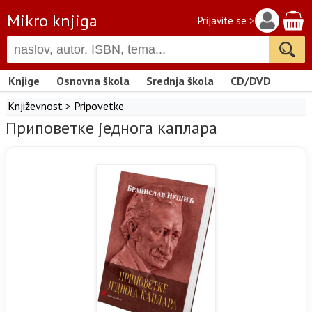
Mikro knjiga
Prijavite se >
Knjige
Osnovna škola
Srednja škola
CD/DVD
Književnost
>
Pripovetke
Приповетке једногa каплара