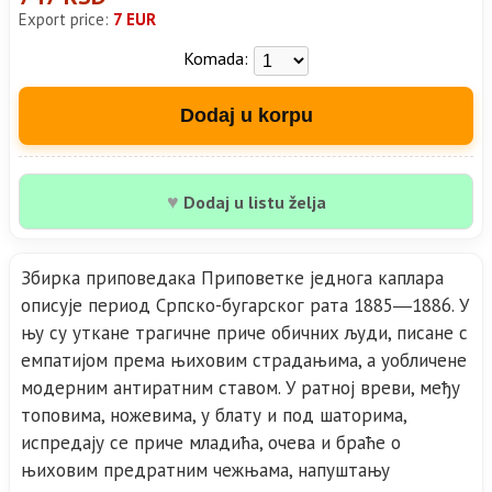
Export price:
7 EUR
Komada:
Dodaj u korpu
♥
Dodaj u listu želja
Збирка приповедака Приповетке једнога каплара
описује период Српско-бугарског рата 1885―1886. У
њу су уткане трагичне приче обичних људи, писане с
емпатијом према њиховим страдањима, а уобличене
модерним антиратним ставом. У ратној вреви, међу
топовима, ножевима, у блату и под шаторима,
испредају се приче младића, очева и браће о
њиховим предратним чежњама, напуштању