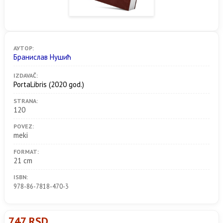
АУТОР:
Бранислав Нушић
IZDAVAČ:
PortaLibris
(2020 god.)
STRANA:
120
POVEZ:
meki
FORMAT:
21 cm
ISBN:
978-86-7818-470-3
747 RSD