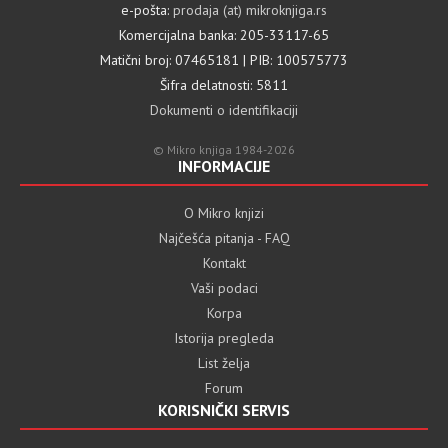
e-pošta:
prodaja (at) mikroknjiga.rs
Komercijalna banka: 205-33117-65
Matični broj: 07465181 | PIB: 100575773
Šifra delatnosti: 5811
Dokumenti o identifikaciji
© Mikro knjiga 1984-2026
INFORMACIJE
O Mikro knjizi
Najčešća pitanja - FAQ
Kontakt
Vaši podaci
Korpa
Istorija pregleda
List želja
Forum
KORISNIČKI SERVIS