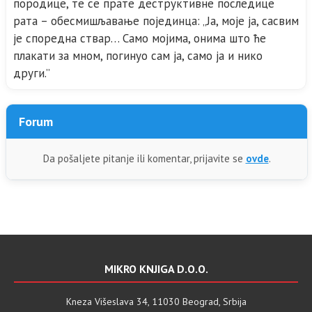
породице, те се прате деструктивне последице
рата – обесмишљавање појединца: „Ја, моје ја, сасвим
је споредна ствар… Само мојима, онима што ће
плакати за мном, погинуо сам ја, само ја и нико
други.”
Forum
Da pošaljete pitanje ili komentar, prijavite se
ovde
.
MIKRO KNJIGA D.O.O.
Kneza Višeslava 34, 11030 Beograd, Srbija