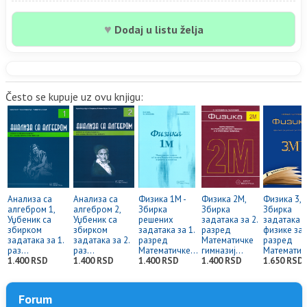
♥
Dodaj u listu želja
Često se kupuje uz ovu knjigu:
Анализа са
Анализа са
Физика 1М -
Физика 2М,
Физика 3,
алгебром 1,
алгебром 2,
Збирка
Збирка
Збирка
Уџбеник са
Уџбеник са
решениx
задатака за 2.
задатака и
збирком
збирком
задатака за 1.
разред
физике за 
задатака за 1.
задатака за 2.
разред
Математичке
разред
раз...
раз...
Математичке...
гимназиј...
Математичк
1.400 RSD
1.400 RSD
1.400 RSD
1.400 RSD
1.650 RSD
Forum