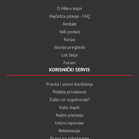
O Mikro knjizi
Najčešća pitanja - FAQ
Kontakt
Vaši podaci
Korpa
Istorija pregleda
List želja
Forum
KORISNIČKI SERVIS
Pravila i uslovi korišćenja
Politika privatnosti
Zašto se registrovati?
Kako kupiti
Načini plaćanja
Uslovi isporuke
Reklamacije
Pravo na odustajanje