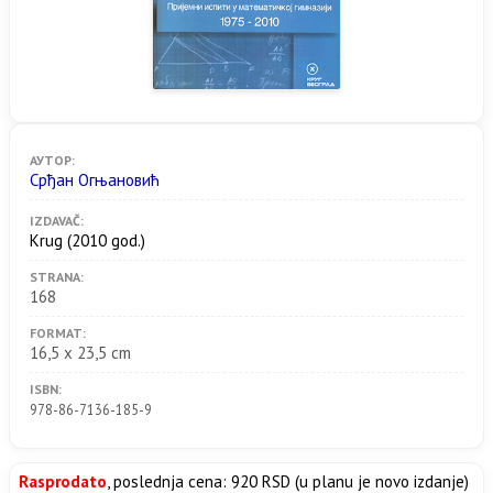
АУТОР:
Срђан Огњановић
IZDAVAČ:
Krug
(2010 god.)
STRANA:
168
FORMAT:
16,5 x 23,5 cm
ISBN:
978-86-7136-185-9
Rasprodato
, poslednja cena: 920 RSD (u planu je novo izdanje)