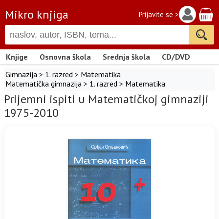
Mikro knjiga
Prijavite se >
Knjige
Osnovna škola
Srednja škola
CD/DVD
Gimnazija
>
1. razred
>
Matematika
Matematička gimnazija
>
1. razred
>
Matematika
Prijemni ispiti u Matematičkoj gimnaziji
1975-2010