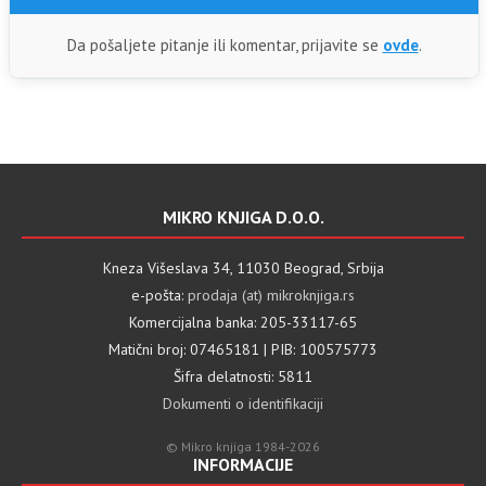
Da pošaljete pitanje ili komentar, prijavite se
ovde
.
MIKRO KNJIGA D.O.O.
Kneza Višeslava 34, 11030 Beograd, Srbija
e-pošta:
prodaja (at) mikroknjiga.rs
Komercijalna banka: 205-33117-65
Matični broj: 07465181 | PIB: 100575773
Šifra delatnosti: 5811
Dokumenti o identifikaciji
© Mikro knjiga 1984-2026
INFORMACIJE