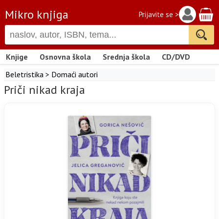
Mikro knjiga
Prijavite se >
Knjige
Osnovna škola
Srednja škola
CD/DVD
Beletristika
>
Domaći autori
Priči nikad kraja