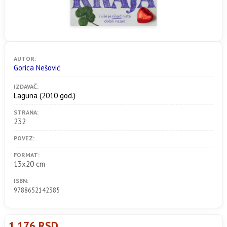
AUTOR:
Gorica Nešović
IZDAVAČ:
Laguna
(2010 god.)
STRANA:
232
POVEZ:
FORMAT:
13x20 cm
ISBN:
9788652142385
1.176 RSD