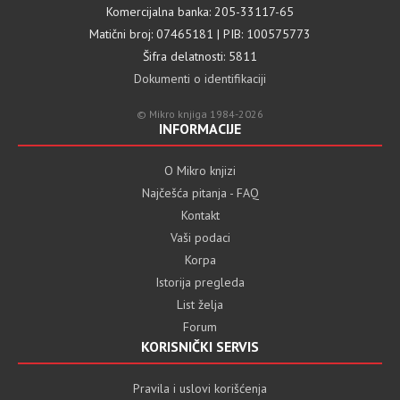
Komercijalna banka: 205-33117-65
Matični broj: 07465181 | PIB: 100575773
Šifra delatnosti: 5811
Dokumenti o identifikaciji
© Mikro knjiga 1984-2026
INFORMACIJE
O Mikro knjizi
Najčešća pitanja - FAQ
Kontakt
Vaši podaci
Korpa
Istorija pregleda
List želja
Forum
KORISNIČKI SERVIS
Pravila i uslovi korišćenja