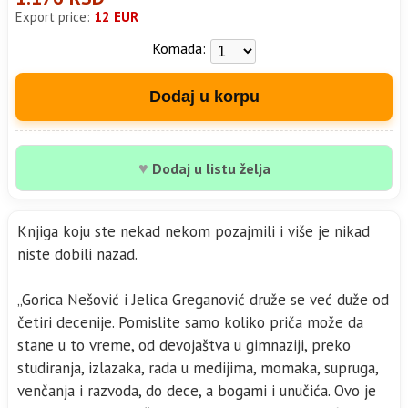
Export price:
12 EUR
Komada:
Dodaj u korpu
♥
Dodaj u listu želja
Knjiga koju ste nekad nekom pozajmili i više је nikad
niste dobili nazad.
„Gorica Nešović i Jelica Greganović druže se već duže od
četiri decenije. Pomislite samo koliko priča može da
stane u to vreme, od devojaštva u gimnaziji, preko
studiranja, izlazaka, rada u medijima, momaka, supruga,
venčanja i razvoda, do dece, а bogami i unučića. Ovo је