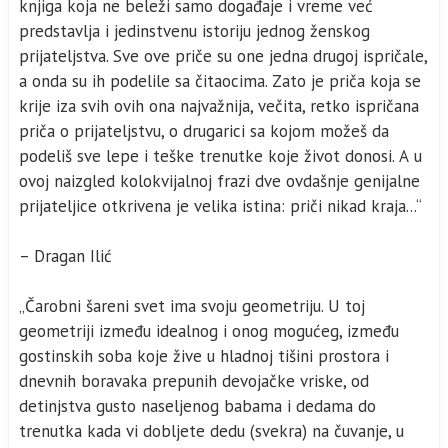
knjiga koja ne beleži samo događaje i vreme već
predstavlja i jedinstvenu istoriju jednog ženskog
prijateljstva. Sve ove priče su one jedna drugoj ispričale,
а onda su ih podelile sa čitaocima. Zato је priča koja se
krije iza svih ovih ona najvažnija, večita, retko ispričana
priča о prijateljstvu, о drugarici sa kojom možeš da
podeliš sve lepe i teške trenutke koje život donosi. А u
ovoj naizgled kolokvijalnoj frazi dve ovdašnje genijalne
prijateljice otkrivena је velika istina: priči nikad kraja...“
– Dragan Ilić
„Čarobni šareni svet ima svoju geometriju. U toj
geometriji između idealnog i onog mogućeg, između
gostinskih soba koje žive u hladnoj tišini prostora i
dnevnih boravaka prepunih devojačke vriske, od
detinjstva gusto naseljenog babama i dedama do
trenutka kada vi dobljete dedu (svekra) na čuvanje, u