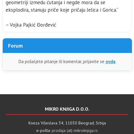
geometriji izmedu ćutanja i negde mora da se
eksplodira, stanuju priče koje pričaju Jelica i Gorica.“
– Vojka Pajkić Đorđević
Forum
Da pošaljete pitanje ili komentar, prijavite se
ovde
.
MIKRO KNJIGA D.O.O.
Kneza Višeslava 34, 11030 Beograd, Srbija
e-pošta:
prodaja (at) mikroknjiga.rs