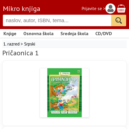
Mikro knjiga
Prijavite se >
Knjige
Osnovna škola
Srednja škola
CD/DVD
1. razred
>
Srpski
Pričaonica 1