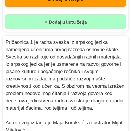
♥
Dodaj u listu želja
Pričaonica 1 je radna sveska iz srpskog jezika
namenjena učenicima prvog razreda osnovne škole.
Sveska se razlikuje od dosadašnjih radnih materijala
iz srpskog jezika jer je usmerena na razvoj govorne i
pisane kulture i bogaćenje rečnika i svojim
raznovrsnim zadacima podstiče razvoj mašte i
kreativnosti kod učenika. S obzirom na veoma izražen
problem nedovoljnog čitanja i razvoja govora kod
dece, ova jedinstvena radna sveska je dragocen radni
materijal đacima, roditeljima i učiteljima.
Autor ovog izdanja je Maja Koraksić, a ilustrator Mijat
Mijatović.