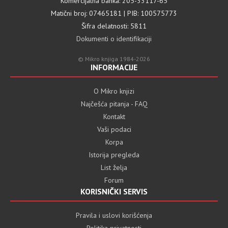
Komercijalna banka: 205-33117-65
Matični broj: 07465181 | PIB: 100575773
Šifra delatnosti: 5811
Dokumenti o identifikaciji
© Mikro knjiga 1984-2026
INFORMACIJE
O Mikro knjizi
Najčešća pitanja - FAQ
Kontakt
Vaši podaci
Korpa
Istorija pregleda
List želja
Forum
KORISNIČKI SERVIS
Pravila i uslovi korišćenja