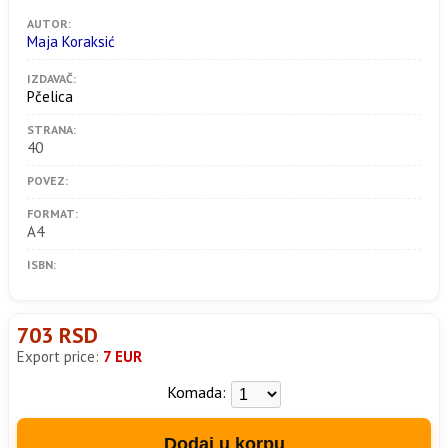
AUTOR:
Maja Koraksić
IZDAVAČ:
Pčelica
STRANA:
40
POVEZ:
FORMAT:
A4
ISBN:
703 RSD
Export price:
7 EUR
Komada:
Dodaj u korpu