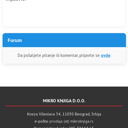
Forum
Da pošaljete pitanje ili komentar, prijavite se
ovde
.
MIKRO KNJIGA D.O.O.
Kneza Višeslava 34, 11030 Beograd, Srbija
e-pošta:
prodaja (at) mikroknjiga.rs