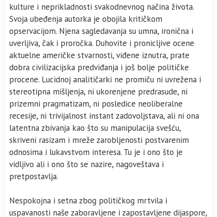
kulture i neprikladnosti svakodnevnog načina života.
Svoja ubeđenja autorka je obojila kritičkom
opservacijom. Njena sagledavanja su umna, ironična i
uverljiva, čak i proročka. Duhovite i pronicljive ocene
aktuelne američke stvarnosti, viđene iznutra, prate
dobra civilizacijska predviđanja i još bolje političke
procene. Lucidnoj analitičarki ne promiču ni uvrežena i
stereotipna mišljenja, ni ukorenjene predrasude, ni
prizemni pragmatizam, ni posledice neoliberalne
recesije, ni trivijalnost instant zadovoljstava, ali ni ona
latentna zbivanja kao što su manipulacija svešću,
skriveni rasizam i mreže zarobljenosti postvarenim
odnosima i lukavstvom interesa. Tu je i ono što je
vidljivo ali i ono što se nazire, nagoveštava i
pretpostavlja.
Nespokojna i setna zbog političkog mrtvila i
uspavanosti naše zaboravljene i zapostavljene dijaspore,