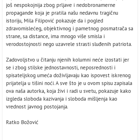
još nespokojnija zbog prljave i nedobronamerne
propagande koja je pratila našu nedavnu tragičnu
istoriju, Mila Filipović pokazuje da i pogled
zdravomislećeg, objektivnog i pametnog posmatrača sa
strane, sa distance, ima mnogo više smisla i
verodostojnosti nego uzavrele strasti sluđenih patriota.
Zadovoljstvo u čitanju njenih kolumni neće izostati jer
se i zbog stilske jednostavnosti, neposrednosti i
spisateljskog umeća doživljavaju kao ispovest iskrenog
prijatelja u tišini noći. A sve što je u ovom spisu zapisala
ova naša autorka, koja živi i radi u svetu, pokazuje kako
izgleda sloboda kazivanja i sloboda mišljenja kao
vrednost javnog postojanja.
Ratko Božović