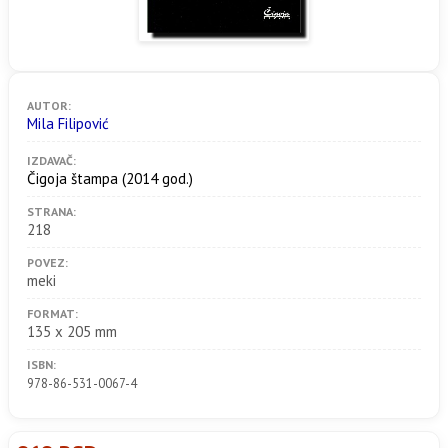
AUTOR:
Mila Filipović
IZDAVAČ:
Čigoja štampa
(2014 god.)
STRANA:
218
POVEZ:
meki
FORMAT:
135 x 205 mm
ISBN:
978-86-531-0067-4