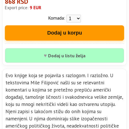
868 RSD
Export price:
9 EUR
Komada:
Dodaj u korpu
♥
Dodaj u listu želja
Evo knjige koja se pojavila s razlogom. I razložno. U
tekstovima Mile Filipović našli su se relevantni
komentari u kojima se pretežno prepliću američki
događaji, tamošnje ličnosti i svakodnevica velike zemlje,
koju su mnogi nekritički videli kao ostvarenu utopiju.
Njeni zapisi s lakoćom stižu do onih kojima su
namenjeni. U njima dominiraju slike izopačenosti
američkog političkog života, neadekvatnosti političke