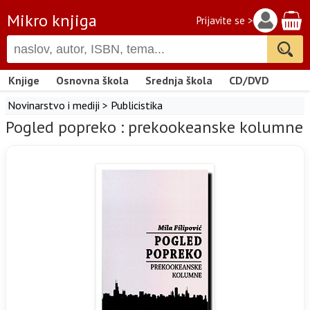
Mikro knjiga
Prijavite se >
Knjige
Osnovna škola
Srednja škola
CD/DVD
Novinarstvo i mediji
>
Publicistika
Pogled popreko : prekookeanske kolumne