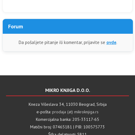
Forum
Da pošaljete pitanje ili komentar, prijavite se
ovde
.
MIKRO KNJIGA D.O.O.
Kneza Višeslava 34, 11030 Beograd, Srbija
e-pošta:
prodaja (at) mikroknjiga.rs
Komercijalna banka: 205-33117-65
Matični broj: 07465181 | PIB: 100575773
Šifra delatnosti: 5811