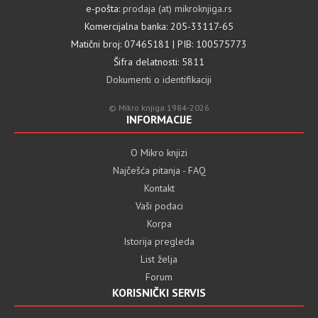
e-pošta:
prodaja (at) mikroknjiga.rs
Komercijalna banka: 205-33117-65
Matični broj: 07465181 | PIB: 100575773
Šifra delatnosti: 5811
Dokumenti o identifikaciji
© Mikro knjiga 1984-2026
INFORMACIJE
O Mikro knjizi
Najčešća pitanja - FAQ
Kontakt
Vaši podaci
Korpa
Istorija pregleda
List želja
Forum
KORISNIČKI SERVIS