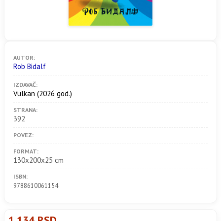
AUTOR:
Rob Bidalf
IZDAVAČ:
Vulkan
(2026 god.)
STRANA:
392
POVEZ:
FORMAT:
130x200x25 cm
ISBN:
9788610061154
1.134 RSD