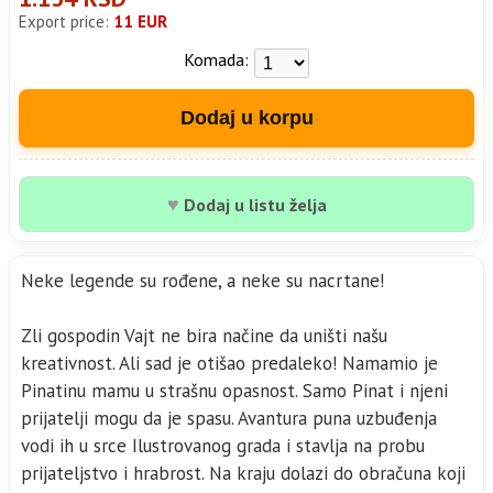
Export price:
11 EUR
Komada:
Dodaj u korpu
♥
Dodaj u listu želja
Neke legende su rođene, a neke su nacrtane!
Zli gospodin Vajt ne bira načine da uništi našu
kreativnost. Ali sad je otišao predaleko! Namamio je
Pinatinu mamu u strašnu opasnost. Samo Pinat i njeni
prijatelji mogu da je spasu. Avantura puna uzbuđenja
vodi ih u srce Ilustrovanog grada i stavlja na probu
prijateljstvo i hrabrost. Na kraju dolazi do obračuna koji