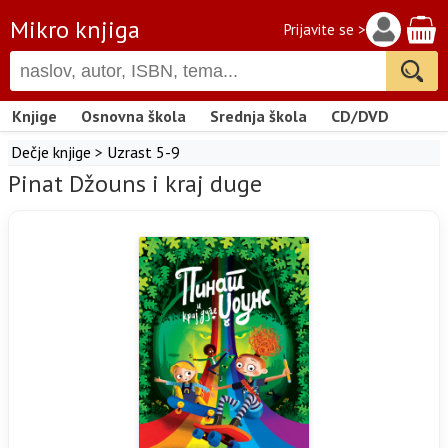
Mikro knjiga
Prijavite se >
Knjige
Osnovna škola
Srednja škola
CD/DVD
Dečje knjige
>
Uzrast 5-9
Pinat Džouns i kraj duge