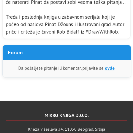
će naterati Pinat da postavi sebi veoma teška pitanja…
Treća i poslednja knjiga u zabavnom serijalu koji je
počeo od naslova Pinat Džouns i Ilustrovani grad. Autor
priče i crteža je čuveni Rob Bidalf iz #DrawWithRob.
Forum
Da pošaljete pitanje ili komentar, prijavite se
ovde
.
MIKRO KNJIGA D.O.O.
Kneza Višeslava 34, 11030 Beograd, Srbija