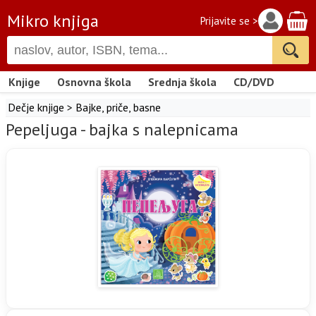
Mikro knjiga
Prijavite se >
Knjige
Osnovna škola
Srednja škola
CD/DVD
Dečje knjige
>
Bajke, priče, basne
Pepeljuga - bajka s nalepnicama