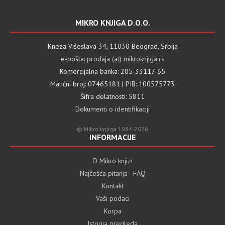
MIKRO KNJIGA D.O.O.
Kneza Višeslava 34, 11030 Beograd, Srbija
e-pošta:
prodaja (at) mikroknjiga.rs
Komercijalna banka: 205-33117-65
Matični broj: 07465181 | PIB: 100575773
Šifra delatnosti: 5811
Dokumenti o identifikaciji
© Mikro knjiga 1984-2026
INFORMACIJE
O Mikro knjizi
Najčešća pitanja - FAQ
Kontakt
Vaši podaci
Korpa
Istorija pregleda