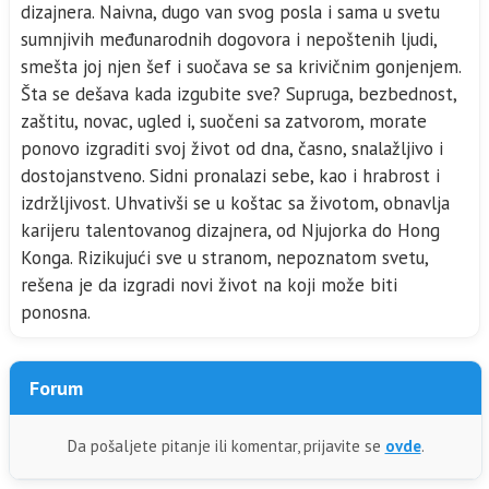
dizaj­nera. Naivna, dugo van svog posla i sama u svetu
sumnjivih međunarodnih dogovora i nepoštenih ljudi,
smešta joj njen šef i suočava se sa krivičnim gonjenjem.
Šta se dešava kada izgubite sve? Supruga, bezbednost,
zaštitu, novac, ugled i, suočeni sa zatvorom, morate
ponovo izgraditi svoj život od dna, časno, snalažljivo i
dostojanstveno. Sidni pro­nalazi sebe, kao i hrabrost i
izdržljivost. Uhvativši se u koštac sa životom, obnavlja
karijeru talentovanog dizajnera, od Njujorka do Hong
Konga. Rizikujući sve u stranom, nepoznatom svetu,
rešena je da izgradi novi život na koji može biti
ponosna.
Forum
Da pošaljete pitanje ili komentar, prijavite se
ovde
.