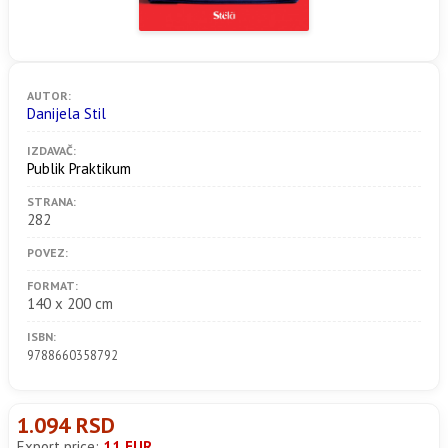
AUTOR:
Danijela Stil
IZDAVAČ:
Publik Praktikum
STRANA:
282
POVEZ:
FORMAT:
140 x 200 cm
ISBN:
9788660358792
1.094 RSD
Export price:
11 EUR