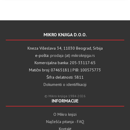
MIKRO KNJIGA D.O.O.
Kneza Višeslava 34, 11030 Beograd, Srbija
e-pošta:
prodaja (at) mikroknjiga.rs
Komercijalna banka: 205-33117-65
Matični broj: 07465181 | PIB: 100575773
Šifra delatnosti: 5811
Dokumenti o identifikaciji
© Mikro knjiga 1984-2026
INFORMACIJE
O Mikro knjizi
Najčešća pitanja - FAQ
Kontakt