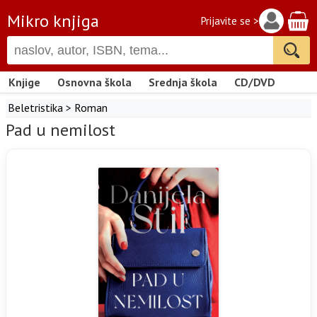
Mikro knjiga
Prijavite se >
Knjige
Osnovna škola
Srednja škola
CD/DVD
Beletristika
>
Roman
Pad u nemilost