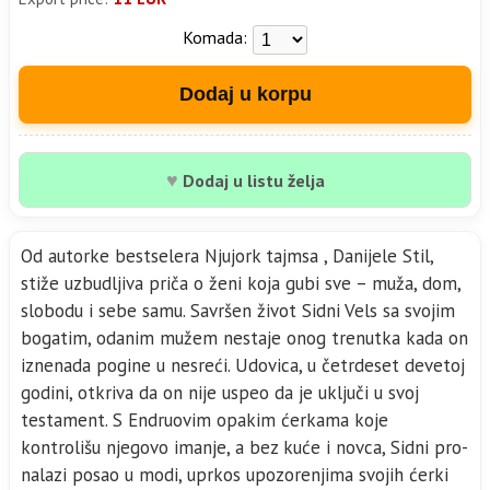
Komada:
Dodaj u korpu
♥
Dodaj u listu želja
Od autorke bestselera Njujork tajmsa , Danijele Stil,
stiže uzbudljiva priča o ženi koja gubi sve – muža, dom,
slobodu i sebe samu. Savršen život Sidni Vels sa svojim
bogatim, odanim mužem nestaje onog trenutka kada on
iznenada pogine u nesreći. Udovica, u četrdeset devetoj
godini, otkriva da on nije uspeo da je uključi u svoj
testament. S Endruovim opakim ćerkama koje
kontrolišu njegovo imanje, a bez kuće i novca, Sidni pro­
nalazi posao u modi, uprkos upozorenjima svojih ćerki