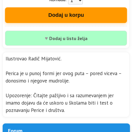
Dodaj u korpu
♥
Dodaj u listu želja
Ilustrovao Radič Mijatović.
Perica je u punoj formi jer ovog puta – pored viceva –
donosimo i njegove mudrolije.
Upozorenje: Čitajte pažljivo i sa razumevanjem jer
imamo dojavu da će uskoro u školama biti i test o
poznavanju Perice i društva.
Forum