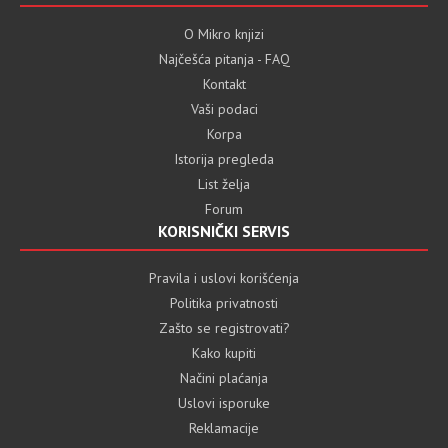
O Mikro knjizi
Najčešća pitanja - FAQ
Kontakt
Vaši podaci
Korpa
Istorija pregleda
List želja
Forum
KORISNIČKI SERVIS
Pravila i uslovi korišćenja
Politika privatnosti
Zašto se registrovati?
Kako kupiti
Načini plaćanja
Uslovi isporuke
Reklamacije