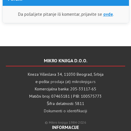
Da pošaljete pitanje ili komentar, prijavite se
ovde
.
MIKRO KNJIGA D.O.O.
Kneza Višeslava 34, 11030 Beograd, Srbija
e-pošta:
prodaja (at) mikroknjiga.rs
Komercijalna banka: 205-33117-65
Matični broj: 07465181 | PIB: 100575773
Šifra delatnosti: 5811
Dokumenti o identifikaciji
© Mikro knjiga 1984-2026
INFORMACIJE