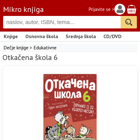
Mikro knjiga
Prijavite se >
Knjige
Osnovna škola
Srednja škola
CD/DVD
Dečje knjige
>
Edukativne
Otkačena škola 6