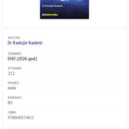
AUTOR:
Dr Radojle Radetić
IZDAVAČ:
EHO
(2026 god.)
STRANA:
212
POVEZ:
meki
FORMAT:
B5
ISBN:
9788680134611