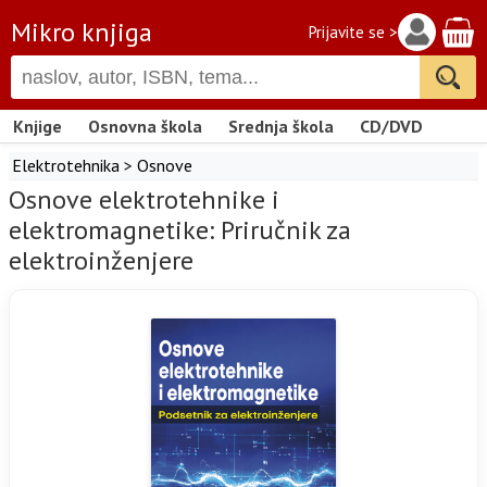
Mikro knjiga
Prijavite se >
Knjige
Osnovna škola
Srednja škola
CD/DVD
Elektrotehnika
>
Osnove
Osnove elektrotehnike i
elektromagnetike: Priručnik za
elektroinženjere