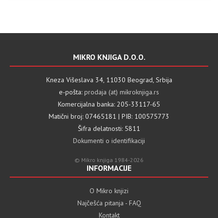
MIKRO KNJIGA D.O.O.
Kneza Višeslava 34, 11030 Beograd, Srbija
e-pošta:
prodaja (at) mikroknjiga.rs
Komercijalna banka: 205-33117-65
Matični broj: 07465181 | PIB: 100575773
Šifra delatnosti: 5811
Dokumenti o identifikaciji
© Mikro knjiga 1984-2026
INFORMACIJE
O Mikro knjizi
Najčešća pitanja - FAQ
Kontakt