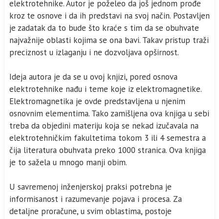
elektrotehnike. Autor je poželeo da još jednom prođe
kroz te osnove i da ih predstavi na svoj način. Postavljen
je zadatak da to bude što kraće s tim da se obuhvate
najvažnije oblasti kojima se ona bavi. Takav pristup traži
preciznost u izlaganju i ne dozvoljava opširnost.
Ideja autora je da se u ovoj knjizi, pored osnova
elektrotehnike nađu i teme koje iz elektromagnetike.
Elektromagnetika je ovde predstavljena u njenim
osnovnim elementima. Tako zamišljena ova knjiga u sebi
treba da objedini materiju koja se nekad izučavala na
elektrotehničkim fakultetima tokom 3 ili 4 semestra a
čija literatura obuhvata preko 1000 stranica. Ova knjiga
je to sažela u mnogo manji obim.
U savremenoj inženjerskoj praksi potrebna je
informisanost i razumevanje pojava i procesa. Za
detaljne proračune, u svim oblastima, postoje