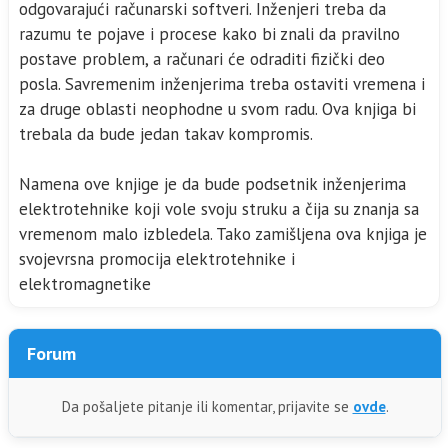
odgovarajući računarski softveri. Inženjeri treba da
razumu te pojave i procese kako bi znali da pravilno
postave problem, a računari će odraditi fizički deo
posla. Savremenim inženjerima treba ostaviti vremena i
za druge oblasti neophodne u svom radu. Ova knjiga bi
trebala da bude jedan takav kompromis.
Namena ove knjige je da bude podsetnik inženjerima
elektrotehnike koji vole svoju struku a čija su znanja sa
vremenom malo izbledela. Tako zamišljena ova knjiga je
svojevrsna promocija elektrotehnike i
elektromagnetike
Forum
Da pošaljete pitanje ili komentar, prijavite se
ovde
.