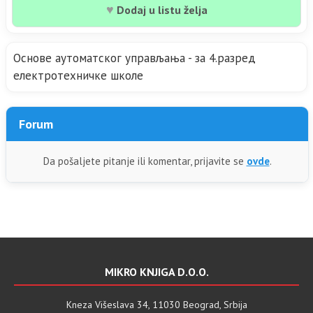
♥
Dodaj u listu želja
Основе аутоматског управљања - за 4.разред
електротехничке школе
Forum
Da pošaljete pitanje ili komentar, prijavite se
ovde
.
MIKRO KNJIGA D.O.O.
Kneza Višeslava 34, 11030 Beograd, Srbija