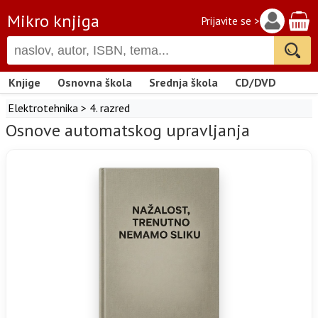
Mikro knjiga
Prijavite se >
Knjige
Osnovna škola
Srednja škola
CD/DVD
Elektrotehnika
>
4. razred
Osnove automatskog upravljanja