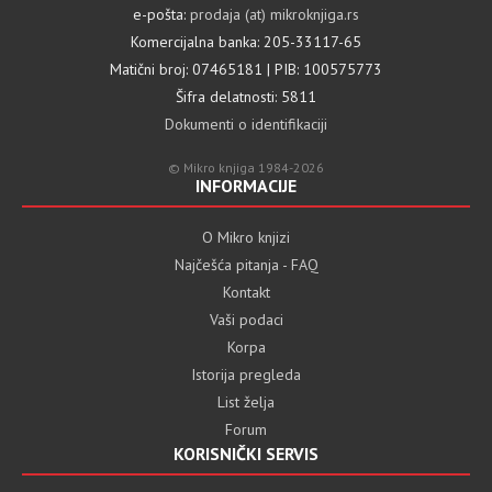
e-pošta:
prodaja (at) mikroknjiga.rs
Komercijalna banka: 205-33117-65
Matični broj: 07465181 | PIB: 100575773
Šifra delatnosti: 5811
Dokumenti o identifikaciji
© Mikro knjiga 1984-2026
INFORMACIJE
O Mikro knjizi
Najčešća pitanja - FAQ
Kontakt
Vaši podaci
Korpa
Istorija pregleda
List želja
Forum
KORISNIČKI SERVIS