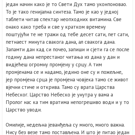
један начин како је то Свети Дух тамо уконпоновао.
То је тако генијална синтеза. Тамо је као у једној
таблети читав спектар неопходних витамина. Све
онако како треба и све у кратком времену
поштујући те не тражи од тебе десет сати, пет сати,
петнаест минута свакога дана, ал свакога дана.
Запамти дан кад си почео, запиши и сјети га се после
годину дана непрестаног читања из дана у дан и
видјећеш огромну промјену у срцу. А тим
промјенама се и надамо, једино оне су и пожељне,
јер промјена срца је промјена човјека тамо се живот
вјечни стиче и открива. Тамо су врата Царства
Небеског. Царство Небеско је унутра у вама а
Пролог нас ка тим вратима непогрешиво води и у то
Царство уводи.
Омилије, недељна јеванђеља су много, много важна.
Нису без везе тамо постављена. И што је питао један