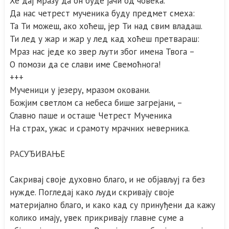
Хе дај мразу да он буде јачи од човека.
Да нас четрест мученика буду предмет смеха:
Та Ти можеш, ако хоћеш, јер Ти над свим владаш.
Ти лед у жар и жар у лед кад xоћеш претвараш:
Мраз нас једе ко звер љути због имена Твога –
О помози да се слави име Свемоћнога!
+++
Мученици у језеру, мразом оковани.
Божјим светлом са небеса бише загрејани, –
Славно паше и осташе Четрест Мученика
На страх, ужас и срамоту мрачних неверника.
РАСУЂИВАЊЕ
Сакривај своје духовно благо, и не објављуј га без
нужде. Погледај како људи скривају своје
материјално благо, и како кад су принуђени да кажу
колико имају, увек прикривају главне суме а