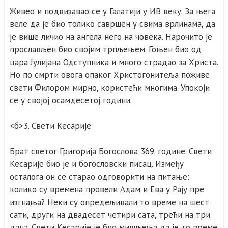
Живео и подвизавао се у Галатији у ИВ веку. За њега
веле да је био толико савршен у свима врлинама, да
је више личио на ангела него на човека. Нарочито је
прослављен био својим трпљењем. Гоњен био од
цара Јулијана Одступника и много страдао за Христа.
Но по смрти овога опаког Христогонитеља поживе
свети Филором мирно, користећи многима. Упокоји
се у својој осамдесетој години.
<б>3. Свети Кесарије
Брат светог Григорија Богослова 369. године. Свети
Кесарије био је и богословски писац. Између
осталога он се старао одговорити на питање:
колико су времена провели Адам и Ева у Рају пре
изгнања? Неки су опредељивали то време на шест
сати, други на двадесет четири сата, трећи на три
дана. Свети Кесарије је био мишљења да је то време