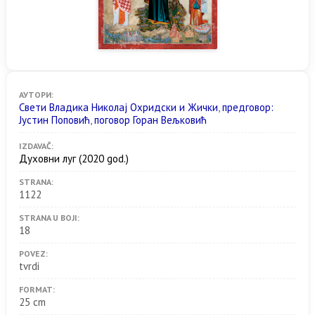
АУТОРИ:
Свети Владика Николај Охридски и Жички
,
предговор:
Јустин Поповић
,
поговор Горан Вељковић
IZDAVAČ:
Духовни луг
(2020 god.)
STRANA:
1122
STRANA U BOJI:
18
POVEZ:
tvrdi
FORMAT:
25 cm