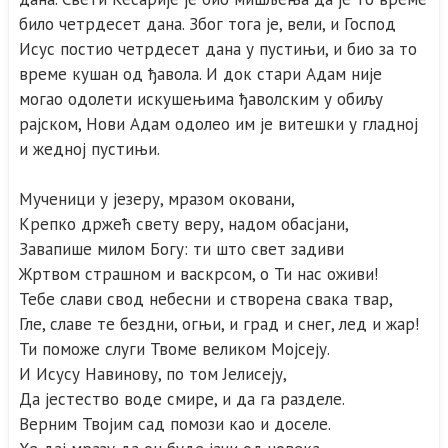
било четрдесет дана. Због тога је, вели, и Господ
Исус постио четрдесет дана у пустињи, и био за то
време кушан од ђавола. И док стари Адам није
могао одолети искушењима ђаволским у обиљу
рајском, Нови Адам одолео им је витешки у гладној
и жедној пустињи.
Мученици у језеру, мразом оковани,
Крепко држећ свету веру, надом обасјани,
Завапише милом Богу: ти што свет задиви
Жртвом страшном и васкрсом, о Ти нас оживи!
Тебе слави свод небесни и створена свака твар,
Гле, славе те бездни, огњи, и град и снег, лед и жар!
Ти поможе слуги Твоме великом Мојсеју.
И Исусу Навинову, по том Јелисеју,
Да јестество воде смире, и да га разделе.
Верним Твојим сад помози као и доселе.