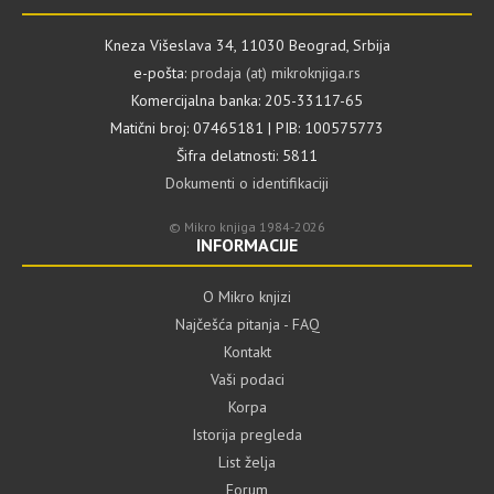
Kneza Višeslava 34, 11030 Beograd, Srbija
e-pošta:
prodaja (at) mikroknjiga.rs
Komercijalna banka: 205-33117-65
Matični broj: 07465181 | PIB: 100575773
Šifra delatnosti: 5811
Dokumenti o identifikaciji
© Mikro knjiga 1984-2026
INFORMACIJE
O Mikro knjizi
Najčešća pitanja - FAQ
Kontakt
Vaši podaci
Korpa
Istorija pregleda
List želja
Forum