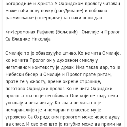
Богородице и Христа. У Охридском прологу читалац
може наћи нову поуку (расуђивање) и побожно
размишљање (созерцање) за сваки нови дан.
<и>Јеромонах Рафаило (Бољевић) - Омилије и Пролог
Св Владике Николаја
Омилије то је обавезујуће штиво. Ко не чита Омилије,
ко не чита Пролог он у духовном смислу у
негативном контексту је дрзак. Има такав дар, то је
Небески бисер и Омилије и Пролог прате ритам,
прате те у животу, време окреће странице,
поготово Охридски пролог. Ко не чита Охридски
пролог а зна он је неозбиљан. Они који не знају нека
упознају и нека читају. Ко зна а не чита он је
немаран, лијен је и немаран и спасење му је
угрожено. Са Охридским прологом може човек душу
да спасе. И све оно што је изгубио може да прими на