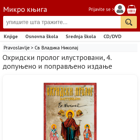
Микро књига
Prijavite se >
Knjige
Osnovna škola
Srednja škola
CD/DVD
Pravoslavlje
>
Св Владика Николај
Охридски пролог илустровани, 4.
допуњено и поправљено издање