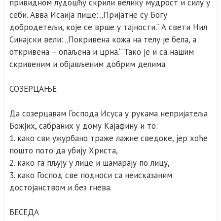
привидном лудошћу скрили велику мудрост и силу у
себи. Авва Исаија пише: „Пријатне су Богу
добродетељи, које се врше у тајности.“ А свети Нил
Синајски вели: „Покривена кожа на телу је бела, а
откривена – опаљена и црна.“ Тако је и са нашим
скривеним и објављеним добрим делима.
СОЗЕРЦАЊЕ
Да созерцавам Господа Исуса у рукама непријатеља
Божјих, сабраних у дому Кајафину и то:
1. како сви ужурбано траже лажне сведоке, јер хоће
пошто пото да убију Христа,
2. како га пљују у лице и шамарају по лицу,
3. како Господ све подноси са неисказаним
достојанством и без гнева.
БЕСЕДА