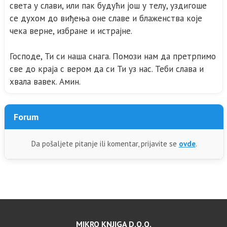
света у слави, или пак будући још у телу, уздигоше
се духом до виђења оне славе и блаженства које
чека верне, избране и истрајне.
Господе, Ти си наша снага. Помози нам да претрпимо
све до краја с вером да си Ти уз нас. Теби слава и
хвала вавек. Амин.
Forum
Da pošaljete pitanje ili komentar, prijavite se
ovde
.
MIKRO KNJIGA D.O.O.