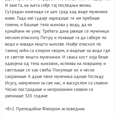
И заиста, на њега сиђе тај последњи венац.
Сутрадан изненади се цео град кад виде мученике
живе. Тада зле судије наредише те им пребише
голени, и бацише тела њихова у воду, да их
хришћани не узму. Трећега дана јавише се мученици
месном епископу Петру и позваше га да сабере по
води и извади мошти њихове. Изађе епископ по
тамној ноћи са клиром својим, и видеше на води где
се светле мошти мученичке. И свака кост која беше
одвојена од тела њихових, исплива на површину и
светљаше се као свећа. Покупише их и чесно
сахранише. А душе ових мученика одоше Господу
Исусу, намученом за све нас, и васкрслом са славом.
Чесно пострадаше и непролазном славом се
увенчаше 320. године.
<б>2. Преподобни Филором исповедник