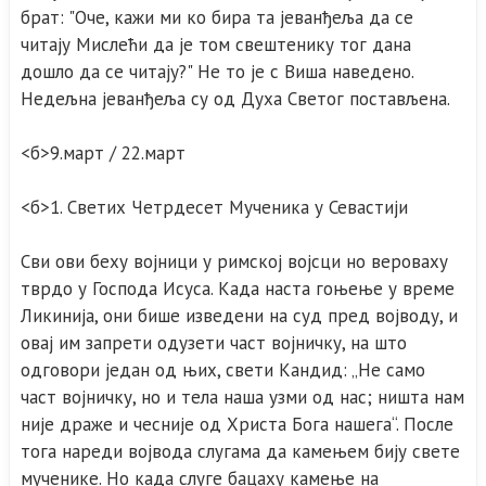
брат: "Оче, кажи ми ко бира та јеванђеља да се
читају Мислећи да је том свештенику тог дана
дошло да се читају?" Не то је с Виша наведено.
Недељна јеванђеља су од Духа Светог постављена.
<б>9.март / 22.март
<б>1. Светих Четрдесет Мученика у Севастији
Сви ови беху војници у римској војсци но вероваху
тврдо у Господа Исуса. Када наста гоњење у време
Ликинија, они бише изведени на суд пред војводу, и
овај им запрети одузети част војничку, на што
одговори један од њих, свети Кандид: „Не само
част војничку, но и тела наша узми од нас; ништа нам
није драже и чесније од Христа Бога нашега“. После
тога нареди војвода слугама да камењем бију свете
мученике. Но када слуге бацаху камење на