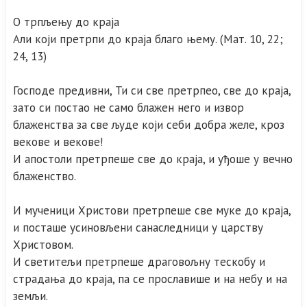
О трпљењу до краја
Али који претрпи до краја благо њему. (Мат. 10, 22;
24, 13)
Господе предивни, Ти си све претрпео, све до краја,
зато си постао не само блажен него и извор
блаженства за све људе који себи добра желе, кроз
векове и векове!
И апостоли претрпеше све до краја, и уђоше у вечно
блаженство.
И мученици Христови претрпеше све муке до краја,
и посташе усиновљени санаследници у царству
Христовом.
И светитељи претрпеше драговољну тескобу и
страдања до краја, па се прославише и на небу и на
земљи.