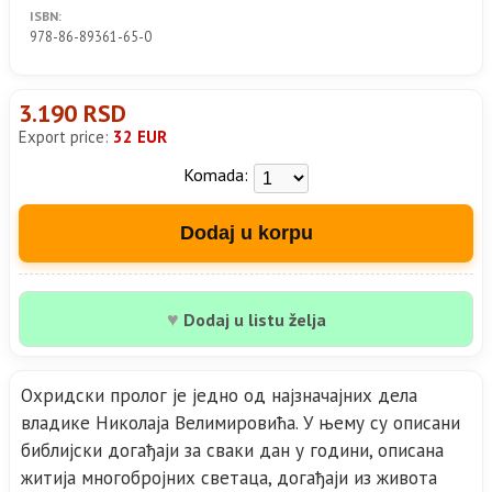
ISBN:
978-86-89361-65-0
3.190 RSD
Export price:
32 EUR
Komada:
Dodaj u korpu
♥
Dodaj u listu želja
Охридски пролог је једно од најзначајних дела
владике Николаја Велимировића. У њему су описани
библијски догађаји за сваки дан у години, описана
житија многобројних светаца, догађаји из живота