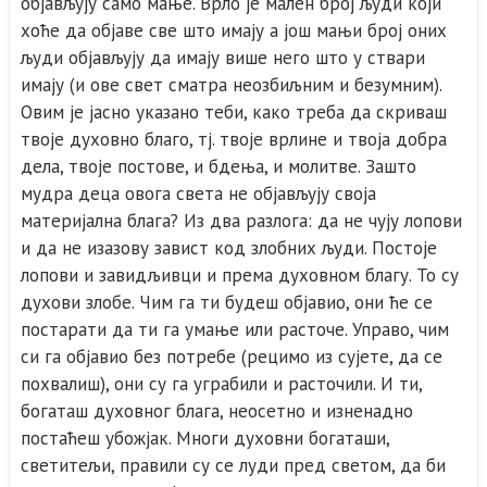
објављују само мање. Врло је мален број људи који
хоће да објаве све што имају а још мањи број оних
људи објављују да имају више него што у ствари
имају (и ове свет сматра неозбиљним и безумним).
Овим је јасно указано теби, како треба да скриваш
твоје духовно благо, тј. твоје врлине и твоја добра
дела, твоје постове, и бдења, и молитве. Зашто
мудра деца овога света не објављују своја
материјална блага? Из два разлога: да не чују лопови
и да не изазову завист код злобних људи. Постоје
лопови и завидљивци и према духовном благу. То су
духови злобе. Чим га ти будеш објавио, они ће се
постарати да ти га умање или расточе. Управо, чим
си га објавио без потребе (рецимо из сујете, да се
похвалиш), они су га уграбили и расточили. И ти,
богаташ духовног блага, неосетно и изненадно
постаћеш убожјак. Многи духовни богаташи,
светитељи, правили су се луди пред светом, да би