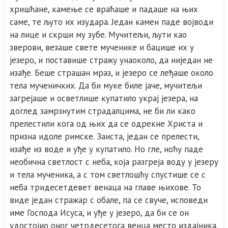
хришћане, камење се враћаше и падаше на њих
саме, те љуто их изудара. Један камен паде војводи
на лице и скрши му зубе. Мучитељи, љути као
зверови, везаше свете мученике и бацише их у
језеро, и поставише стражу унаоколо, да ниједан не
изађе. Беше страшан мраз, и језеро се леђаше около
тела мученичких. Да би муке биле јаче, мучитељи
загрејаше и осветлише купатило украј језера, на
доглед замрзнутим страдалцима, не би ли како
прелестили кога од њих да се одрекне Христа и
призна идоле римске. Заиста, један се прелести,
изађе из воде и уђе у купатило. Но гле, ноћу паде
необична светлост с неба, која разгреја воду у језеру
и тела мученика, а с том светлошћу спустише се с
неба тридесетдевет венаца на главе њихове. То
виде један стражар с обале, па се свуче, исповеди
име Господа Исуса, и уђе у језеро, да би се он
удостојио оног четрдесетога венца место издајника.