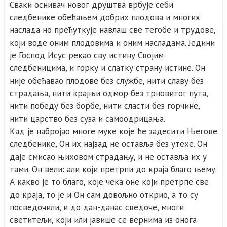
Сваки оснивач новог друштва врбује себи
следбенике обећањем добрих плодова и многих
наслада но прећуткује навлаш све тегобе и трудове,
који воде оним плодовима и оним насладама. Једини
је Господ Исус рекао сву истину Својим
следбеницима, и горку и слатку страну истине. Он
није обећавао плодове без службе, нити славу без
страдања, нити крајњи одмор без трновитог пута,
нити победу без борбе, нити сласти без горчине,
нити царство без суза и самоодрицања.
Кад је набројао многе муке које ће задесити Његове
следбенике, Он их најзад не оставља без утехе. Он
даје смисао њиховом страдању, и не оставља их у
тами. Он вели: али који претрпи до краја благо њему.
А какво је то благо, које чека оне који претрпе све
до краја, то је и Он сам довољно открио, а то су
посведочили, и до дан-данас сведоче, многи
светитељи, који или јавише се вернима из онога