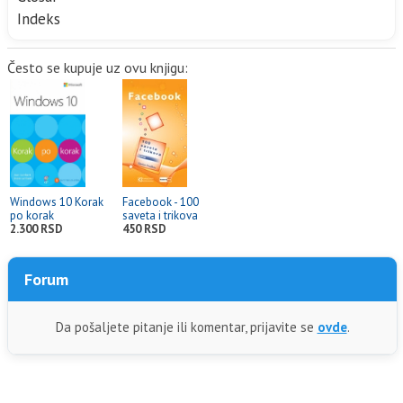
Indeks
Često se kupuje uz ovu knjigu:
Windows 10 Korak
Facebook - 100
po korak
saveta i trikova
2.300 RSD
450 RSD
Forum
Da pošaljete pitanje ili komentar, prijavite se
ovde
.