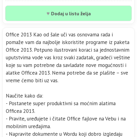
♥
Dodaj u listu želja
Office 2013 Kao od šale uči vas osnovama rada i
pomaže vam da najbolje iskoristite programe iz paketa
Office 2013. Potpuno ilustrovani koraci sa jednostavnim
uputstvima vode vas kroz svaki zadatak, gradeći veštine
koje su vam potrebne da savladate nove mogućnosti i
alatke Officea 2013. Nema potrebe da se plašite – sve
vreme ćemo biti uz vas.
Naučite kako da:
- Postanete super produktivni sa moćnim alatima
Officea 2013.
- Pravite, uređujete i čitate Office fajlove na Vebu i na
mobilnim uređajima.
- Napravite dokumente u Wordu koji dobro izgledaju