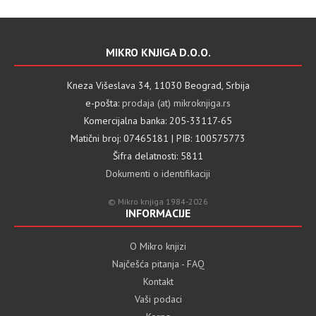
MIKRO KNJIGA D.O.O.
Kneza Višeslava 34, 11030 Beograd, Srbija
e-pošta:
prodaja (at) mikroknjiga.rs
Komercijalna banka: 205-33117-65
Matični broj: 07465181 | PIB: 100575773
Šifra delatnosti: 5811
Dokumenti o identifikaciji
© Mikro knjiga 1984-2026
INFORMACIJE
O Mikro knjizi
Najčešća pitanja - FAQ
Kontakt
Vaši podaci