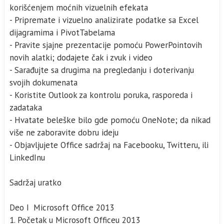
korišćenjem moćnih vizuelnih efekata
- Pripremate i vizuelno analizirate podatke sa Excel
dijagramima i PivotTabelama
- Pravite sjajne prezentacije pomoću PowerPointovih
novih alatki; dodajete čak i zvuk i video
- Sarađujte sa drugima na pregledanju i doterivanju
svojih dokumenata
- Koristite Outlook za kontrolu poruka, rasporeda i
zadataka
- Hvatate beleške bilo gde pomoću OneNote; da nikad
više ne zaboravite dobru ideju
- Objavljujete Office sadržaj na Facebooku, Twitteru, ili
LinkedInu
Sadržaj uratko
Deo I Microsoft Office 2013
1. Početak u Microsoft Officeu 2013