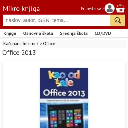
Mikro knjiga
Prijavite se >
Knjige
Osnovna škola
Srednja škola
CD/DVD
Računari i Internet
>
Office
Office 2013