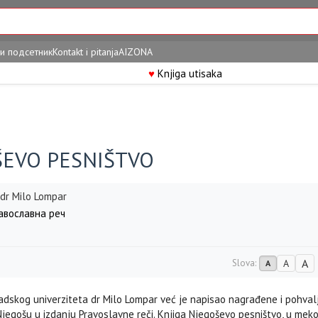
и подсетник
Kontakt i pitanja
AIZONA
♥
Knjiga utisaka
ŠEVO PESNIŠTVO
 dr Milo Lompar
вославна реч
A
Slova:
A
A
adskog univerziteta dr Milo Lompar već je napisao nagrađene i pohval
jegošu u izdanju Pravoslavne reči. Knjiga Njegoševo pesništvo, u mek