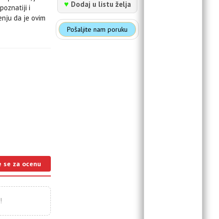
♥
Dodaj u listu želja
oznatiji i
enju da je ovim
Pošaljite nam poruku
e se za ocenu
!