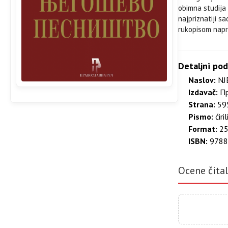
obimna studija 
najpriznatiji s
rukopisom napr
Detaljni pod
Naslov:
NJ
Izdavač:
Пр
Strana:
595
Pismo:
ćiril
Format:
25
ISBN:
9788
Ocene čita