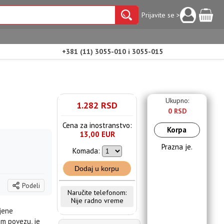
Prijavite se >
+381 (11) 3055-010 i 3055-015
Ukupno:
1.282 RSD
0 RSD
Cena za inostranstvo:
Korpa
13,00 EUR
Prazna je.
Komada:
Dodaj u korpu
Podeli
Naručite telefonom:
Nije radno vreme
jene
om povezu, je