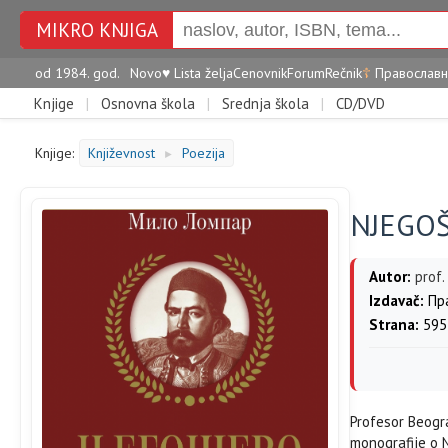
MIKRO KNJIGA
od 1984. god.
Novo
♥
Lista želja
Cenovnik
Forum
Rečnik
☦
Православн
Knjige
|
Osnovna škola
|
Srednja škola
|
CD/DVD
Knjige:
Književnost
Poezija
►
NJEGO
Autor:
prof.
Izdavač:
Пра
Strana:
595
Profesor Beogr
monografije o N