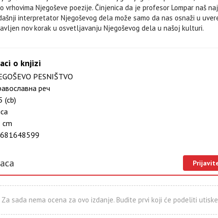
o vrhovima Njegoševe poezije. Činjenica da je profesor Lompar naš najp
adašnji interpretator Njegoševog dela može samo da nas osnaži u uver
avljen nov korak u osvetljavanju Njegoševog dela u našoj kulturi.
aci o knjizi
EGOŠEVO PESNIŠTVO
авославна реч
 (cb)
ica
 cm
681648599
laca
Prijavit
Za sada nema ocena za ovo izdanje. Budite prvi koji će podeliti utiske