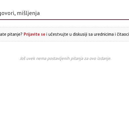
govori, mišljenja
ate pitanje?
Prijavite se
i učestvujte u diskusiji sa urednicima i čitaoc
Još uvek nema postavljenih pitanja za ovo izdanje.