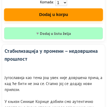
Komada:
Dodaj u korpu
♥
Dodaj u listu želja
Стабилизација у промени – недовршена
прошлост
Југославија као тема још увек није довршена прича, а
кад ће бити не зна се. Стално јој се додају нови
прилози.
У књизи Синише Корице добили смо аутентично