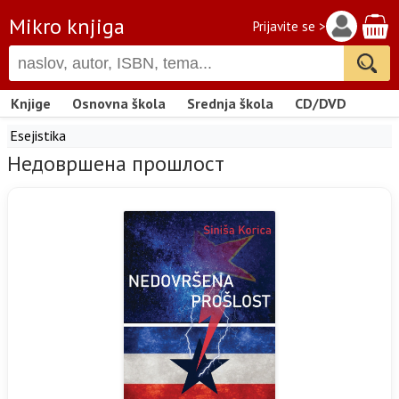
Mikro knjiga
Prijavite se >
Knjige
Osnovna škola
Srednja škola
CD/DVD
Esejistika
Недовршена прошлост