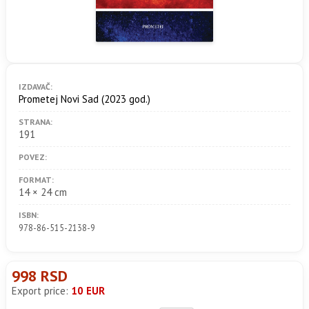
IZDAVAČ:
Prometej Novi Sad
(2023 god.)
STRANA:
191
POVEZ:
FORMAT:
14 × 24 cm
ISBN:
978-86-515-2138-9
998 RSD
Export price:
10 EUR