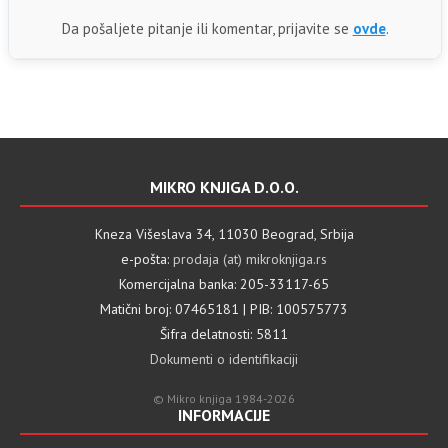
Da pošaljete pitanje ili komentar, prijavite se
ovde
.
MIKRO KNJIGA D.O.O.
Kneza Višeslava 34, 11030 Beograd, Srbija
e-pošta:
prodaja (at) mikroknjiga.rs
Komercijalna banka: 205-33117-65
Matični broj: 07465181 | PIB: 100575773
Šifra delatnosti: 5811
Dokumenti o identifikaciji
© Mikro knjiga 1984-2026
INFORMACIJE