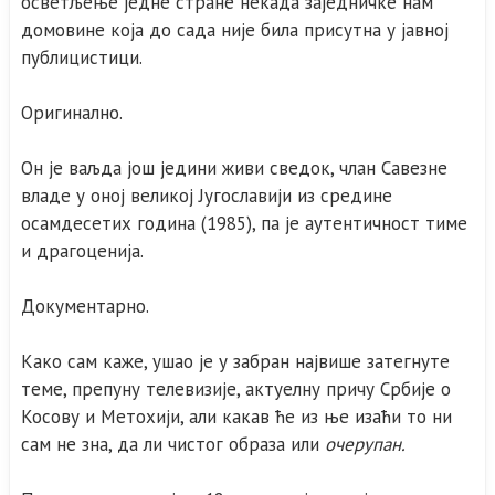
осветљење једне стране некада заједничке нам
домовине која до сада није била присутна у јавној
публицистици.
Оригинално.
Он је ваљда још једини живи сведок, члан Савезне
владе у оној великој Југославији из средине
осамдесетих година (1985), па је аутентичност тиме
и драгоценија.
Документарно.
Како сам каже, ушао је у забран највише затегнуте
теме, препуну телевизије, актуелну причу Србије о
Косову и Метохији, али какав ће из ње изаћи то ни
сам не зна, да ли чистог образа или
очерупан.