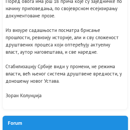
Поред овога има још 18 прича које су заједничке по
начину приповедања, по својеврсном есејизирању
документоване прозе.
Из визуре садашњости посматра брисање
прошлости, ревизију историје, али и сву сложеност
друштвених процеса који оптерећују актуелну
власт, аутор наговештава, и све наредне.
Стабилизацију Србије види у промени, не режима
власти, већ њеног система друштвене вредности, у
доношењу новог Устава.
Зоран Колунџија
Forum